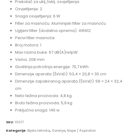
Prekidač za uklj./isklj. osvjetljenja
Osvjetljenje: 2
Snaga osvjetljenja: 6 W
Filter za masnoću: Aluminijski filter za masnoću
Ugljeni filter (dodatna oprema): 416912
Perivi filter masnoće
Broj motora: 1
Max razina buke: 67 dB(A)re1pW
Visina: 208 mm
Godišnja potrošnja energije: 70,7 kWh
Dimenzije aparata (ŠxVxD): 53,4 × 20,8 × 30 cm
Dimenzije zapakiranog aparata (ŠxVxD): 58 × 24 × 32,4
cm
Neto težina proizvoda: 4,8 kg
Bruto težina proizvoda: 5,9 kg
Priključna snaga: 146 w
SKU:
10017
Kategorije:
Bijela tehnika
,
Gorenje
,
Nape / Aspiratori