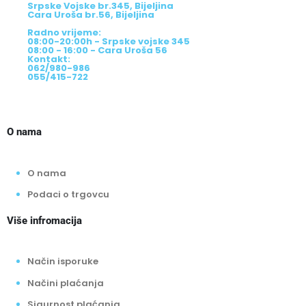
Srpske Vojske br.345, Bijeljina
Cara Uroša br.56, Bijeljina
Radno vrijeme:
08:00-20:00h - Srpske vojske 345
08:00 - 16:00 - Cara Uroša 56
Kontakt:
062/980-986
055/415-722
O nama
O nama
Podaci o trgovcu
Više infromacija
Način isporuke
Načini plaćanja
Sigurnost plaćanja