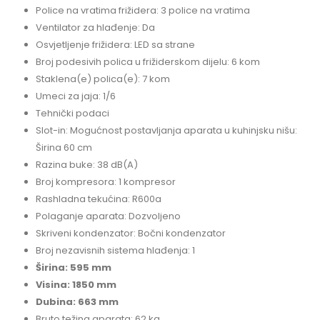
Police na vratima frižidera: 3 police na vratima
Ventilator za hlađenje: Da
Osvjetljenje frižidera: LED sa strane
Broj podesivih polica u frižiderskom dijelu: 6 kom
Staklena(e) polica(e): 7 kom
Umeci za jaja: 1/6
Tehnički podaci
Slot-in: Mogućnost postavljanja aparata u kuhinjsku nišu:
Širina 60 cm
Razina buke: 38 dB(A)
Broj kompresora: 1 kompresor
Rashladna tekućina: R600a
Polaganje aparata: Dozvoljeno
Skriveni kondenzator: Bočni kondenzator
Broj nezavisnih sistema hlađenja: 1
Širina: 595 mm
Visina: 1850 mm
Dubina: 663 mm
Bruto težina aparata: 62 kg