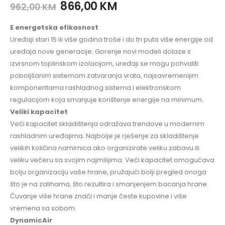
866,00
KM
962,00
KM
E energetska efikasnost
Uređaji stari 15 ili više godina troše i do tri puta više energije od
uređaja nove generacije. Gorenje novi modeli dolaze s
izvrsnom toplinskom izolacijom, uređaji se mogu pohvaliti
poboljšanim sistemom zatvaranja vrata, najsavremenijim
komponentama rashladnog sistema i elektronskom
regulacijom koja smanjuje korištenje energije na minimum.
Veliki kapacitet
Veći kapacitet skladištenja odražava trendove u modernim
rashladnim uređajima. Najbolje je rješenje za skladištenje
velikih količina namirnica ako organizirate veliku zabavu ili
veliku večeru sa svojim najmilijima. Veći kapacitet omogućava
bolju organizaciju vaše hrane, pružajući bolji pregled onoga
što je na zalihama, što rezultira i smanjenjem bacanja hrane.
Čuvanje više hrane znači i manje česte kupovine i više
vremena sa sobom.
DynamicAir