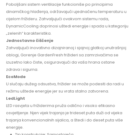
Poboljšani sistem ventilacije funkcioniše po principima
dinamičkog hlađenja, održavajući ujednačenu temperaturu u
cijelom frižideru. Zahvaljujući ovakvom sistemu rada,
DynamicCooling doprinosi uštedi energije i spada u kategoriju
„zelenih“ karakteristika.
Jednostavno čišćenje
Zahvaljujući inovativno dizajniranoj i sjajnoj glatkoj unutrašnjoj
oblogi, Gorenje GardenFresh frižideri sa zamrzivačima se
izuzetno lako čiste, osiguravajući da vaša hrana ostane
zdrava i sigurna.
EcoMode
U slučaju dužeg odsustva, frižider se može podesiti da radi u
režimu uštede energije jer su vrata stalno zatvorena.
LedLight
LED rasvjeta u frižiderima pruža odlično i visoko efikasno
osvjetljenje. Njen vijek trajanja je trideset puta duži od vijeka
trajanja konvencionalnih sijalica, a štedi i do deset puta više
energije.
Tip konstrukcije: Samostojeća