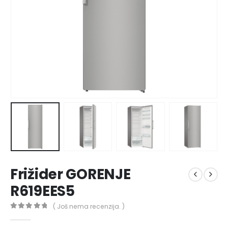
Frižider GORENJE
R619EES5
( Još nema recenzija. )
0
out of 5