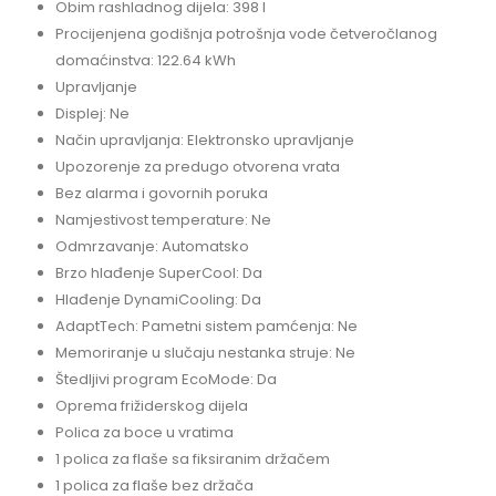
Obim rashladnog dijela: 398 l
Procijenjena godišnja potrošnja vode četveročlanog
domaćinstva: 122.64 kWh
Upravljanje
Displej: Ne
Način upravljanja: Elektronsko upravljanje
Upozorenje za predugo otvorena vrata
Bez alarma i govornih poruka
Namjestivost temperature: Ne
Odmrzavanje: Automatsko
Brzo hlađenje SuperCool: Da
Hlađenje DynamiCooling: Da
AdaptTech: Pametni sistem pamćenja: Ne
Memoriranje u slučaju nestanka struje: Ne
Štedljivi program EcoMode: Da
Oprema frižiderskog dijela
Polica za boce u vratima
1 polica za flaše sa fiksiranim držačem
1 polica za flaše bez držača