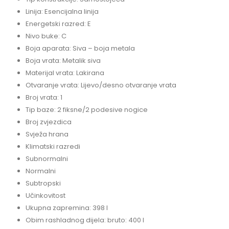
Linija: Esencijalna linija
Energetski razred: E
Nivo buke: C
Boja aparata: Siva – boja metala
Boja vrata: Metalik siva
Materijal vrata: Lakirana
Otvaranje vrata: Lijevo/desno otvaranje vrata
Broj vrata: 1
Tip baze: 2 fiksne/2 podesive nogice
Broj zvjezdica
Svježa hrana
Klimatski razredi
Subnormalni
Normalni
Subtropski
Učinkovitost
Ukupna zapremina: 398 l
Obim rashladnog dijela: bruto: 400 l