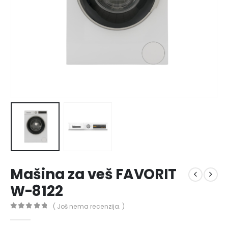
Mašina za veš FAVORIT
W-8122
( Još nema recenzija. )
0
out of 5