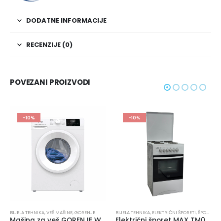
DODATNE INFORMACIJE
RECENZIJE (0)
POVEZANI PROIZVODI
-10%
-10%
BIJELA TEHNIKA
,
VEŠ MAŠINE
,
GORENJE
BIJELA TEHNIKA
,
ELEKTRIČNI ŠPORETI
,
ŠPORETI
Mašina za veš GORENJE WNGPI72SBS
Električni šporet MAX TM008 C50WFE Bijeli