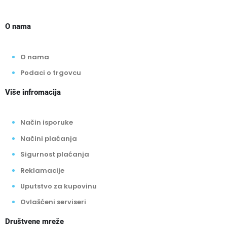
O nama
O nama
Podaci o trgovcu
Više infromacija
Način isporuke
Načini plaćanja
Sigurnost plaćanja
Reklamacije
Uputstvo za kupovinu
Ovlašćeni serviseri
Društvene mreže