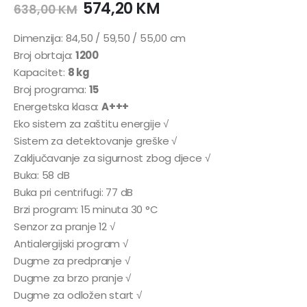
574,20
KM
638,00
KM
Dimenzija: 84,50 / 59,50 / 55,00 cm
Broj obrtaja:
1200
Kapacitet:
8 kg
Broj programa:
15
Energetska klasa:
A+++
Eko sistem za zaštitu energije √
Sistem za detektovanje greške √
Zaključavanje za sigurnost zbog djece √
Buka: 58 dB
Buka pri centrifugi: 77 dB
Brzi program: 15 minuta 30 °C
Senzor za pranje 12 √
Antialergijski program √
Dugme za predpranje √
Dugme za brzo pranje √
Dugme za odložen start √