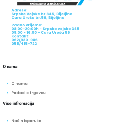
Adrese:
Srpske Vojske br.345, Bijeljina
Cara Uroša br.56, Bijeljina
Radno vrijeme:
08:00-20:00h - Srpske vojske 345
08:00 - 16:00 - Cara Uroša 56
Kontakt:
062/980-986
055/415-722
O nama
O nama
Podaci o trgovcu
Više infromacija
Način isporuke