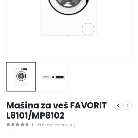
Mašina za veš FAVORIT
L8101/MP8102
( Još nema recenzija. )
0
out of 5