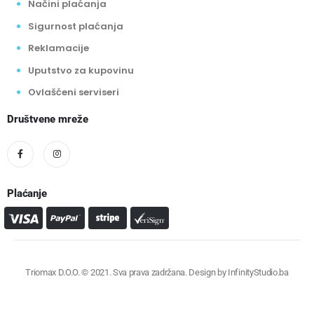
Načini plaćanja
Sigurnost plaćanja
Reklamacije
Uputstvo za kupovinu
Ovlašćeni serviseri
Društvene mreže
Plaćanje
Triomax D.O.O. © 2021. Sva prava zadržana. Design by
InfinityStudio.ba