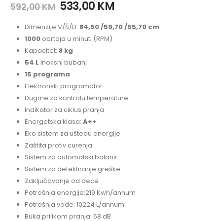
533,00
KM
592,00
KM
Dimenzije V/Š/D:
84,50 /59,70 /55,70 cm
1000
obrtaja u minuti (RPM)
Kapacitet:
8 kg
54 L
inoksni bubanj
15 programa
Elektronski programator
Dugme za kontrolu temperature
Indikator za ciklus pranja
Energetska klasa:
A++
Eko sistem za uštedu energije
Zaštita protiv curenja
Sistem za automatski balans
Sistem za detektiranje greške
Zaključavanje od dece
Potrošnja energije:219 Kwh/annum
Potrošnja vode: 10224 L/annum
Buka prilikom pranja: 58 dB