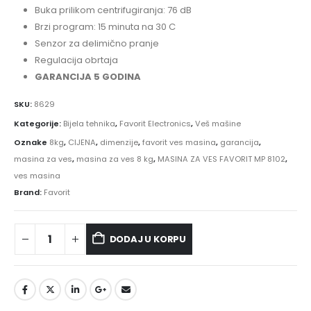
Buka prilikom centrifugiranja: 76 dB
Brzi program: 15 minuta na 30 C
Senzor za delimično pranje
Regulacija obrtaja
GARANCIJA 5 GODINA
SKU:
8629
Kategorije:
Bijela tehnika
,
Favorit Electronics
,
Veš mašine
Oznake
8kg
,
CIJENA
,
dimenzije
,
favorit ves masina
,
garancija
,
masina za ves
,
masina za ves 8 kg
,
MASINA ZA VES FAVORIT MP 8102
,
ves masina
Brand:
Favorit
DODAJ U KORPU