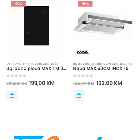
-10%
-10%
UGRADNA TEHNIKA
,
UGRADNE PLOČE
BIJELA TEHNIKA
,
BRENDOVI
,
MAX ELECTRONICS
,
Ugradna ploča MAX TM 013
Napa MAX 60CM INOX F6
0
out of 5
0
out of 5
199,00
KM
122,00
KM
221,00
KM
136,00
KM