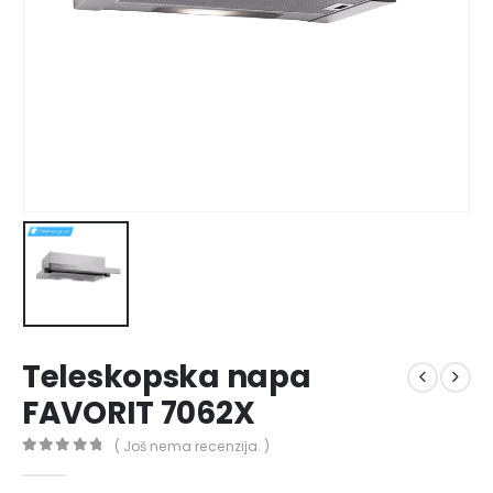
Teleskopska napa
FAVORIT 7062X
( Još nema recenzija. )
0
out of 5