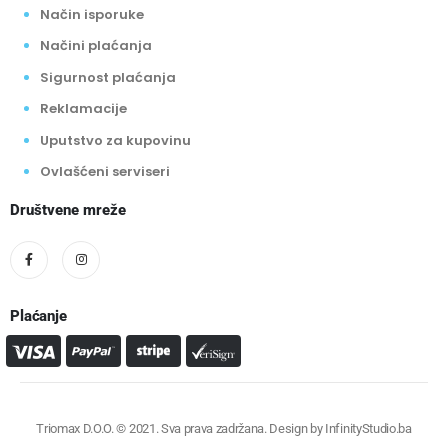
Način isporuke
Načini plaćanja
Sigurnost plaćanja
Reklamacije
Uputstvo za kupovinu
Ovlašćeni serviseri
Društvene mreže
Plaćanje
Triomax D.O.O. © 2021. Sva prava zadržana. Design by
InfinityStudio.ba