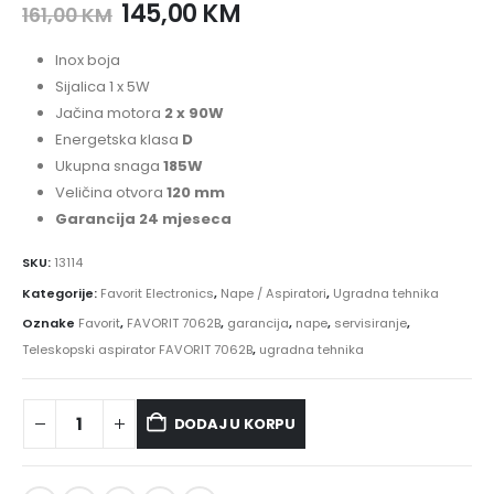
145,00
KM
161,00
KM
Inox
boja
Sijalica 1 x 5W
Jačina motora
2 x 90W
Energetska klasa
D
Ukupna snaga
185W
Veličina otvora
120 mm
Garancija 24 mjeseca
SKU:
13114
Kategorije:
Favorit Electronics
,
Nape / Aspiratori
,
Ugradna tehnika
Oznake
Favorit
,
FAVORIT 7062B
,
garancija
,
nape
,
servisiranje
,
Teleskopski aspirator FAVORIT 7062B
,
ugradna tehnika
DODAJ U KORPU