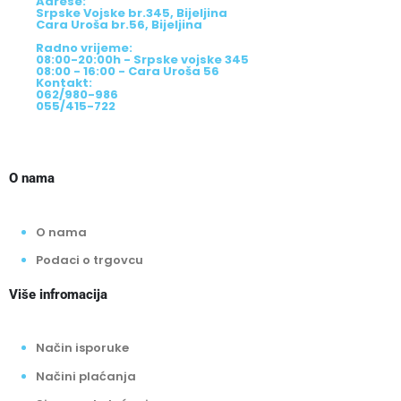
Adrese:
Srpske Vojske br.345, Bijeljina
Cara Uroša br.56, Bijeljina
Radno vrijeme:
08:00-20:00h - Srpske vojske 345
08:00 - 16:00 - Cara Uroša 56
Kontakt:
062/980-986
055/415-722
O nama
O nama
Podaci o trgovcu
Više infromacija
Način isporuke
Načini plaćanja