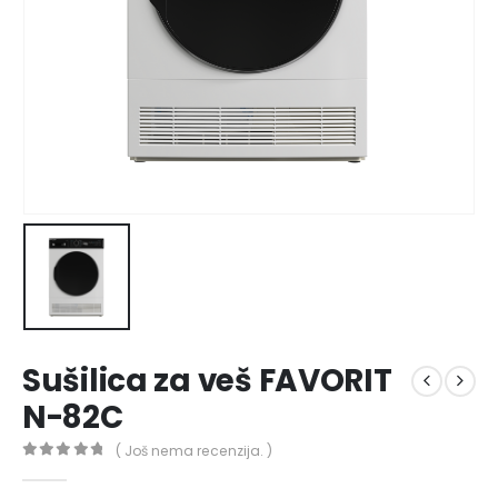
Sušilica za veš FAVORIT
N-82C
( Još nema recenzija. )
0
out of 5