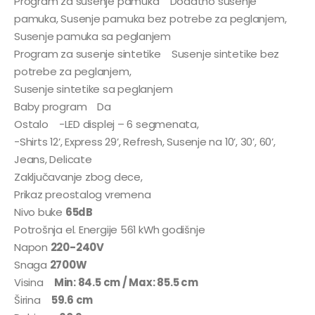
Program za susenje pamuka Dodatno susenje
pamuka, Susenje pamuka bez potrebe za peglanjem,
Susenje pamuka sa peglanjem
Program za susenje sintetike Susenje sintetike bez
potrebe za peglanjem,
Susenje sintetike sa peglanjem
Baby program Da
Ostalo -LED displej – 6 segmenata,
-Shirts 12’, Express 29’, Refresh, Susenje na 10’, 30’, 60’,
Jeans, Delicate
Zaključavanje zbog dece,
Prikaz preostalog vremena
Nivo buke
65dB
Potrošnja el. Energije 561 kWh godišnje
Napon
220-240V
Snaga
2700W
Visina
Min: 84.5 cm / Max: 85.5 cm
Širina
59.6 cm