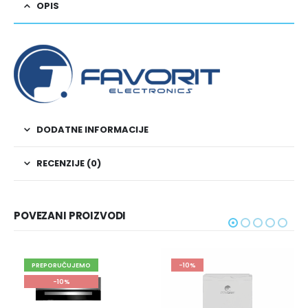
OPIS
DODATNE INFORMACIJE
RECENZIJE (0)
POVEZANI PROIZVODI
EPORUČUJEMO
-10%
PREPO
-10%
-