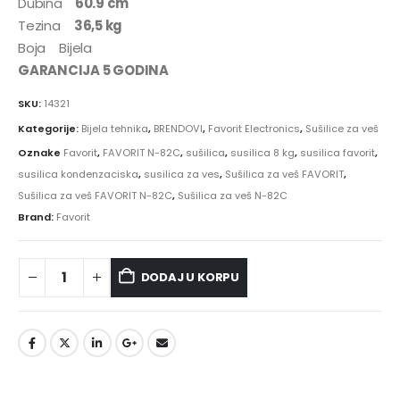
Dubina
60.9 cm
Tezina
36,5 kg
Boja Bijela
GARANCIJA 5 GODINA
SKU:
14321
Kategorije:
Bijela tehnika
,
BRENDOVI
,
Favorit Electronics
,
Sušilice za veš
Oznake
Favorit
,
FAVORIT N-82C
,
sušilica
,
susilica 8 kg
,
susilica favorit
,
susilica kondenzaciska
,
susilica za ves
,
Sušilica za veš FAVORIT
,
Sušilica za veš FAVORIT N-82C
,
Sušilica za veš N-82C
Brand:
Favorit
DODAJ U KORPU