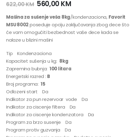
560,00
KM
622,00
KM
Mašina za sušenje veša 8kg
/kondenzaciona,
Favorit
MSU 8002
poseduje opciju zaključavanja zbog dece što
će vam omogućiti bezbednost vaše dece kada se
nalaze u blizini mašini
Tip Kondenzaciona
Kapacitet sušenja u kg:
8kg
Zapremina bubnja:
100 litara
Energetski razred :
B
Broj programa:
15
Odlozeni start Da
Indikator za pun rezervoar vode Da
Indikator za ciscenje filtera Da
Indikator za ciscenje kondenzatora Da
Program za brzo susenje Da
Program protiv guzvanja Da