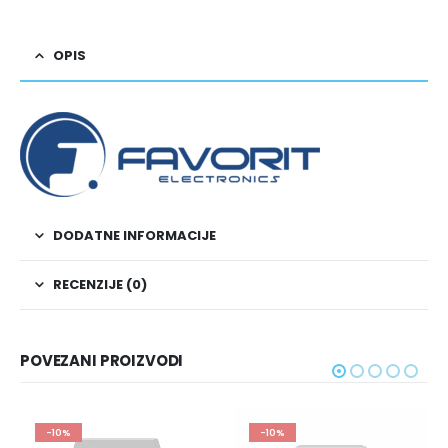
OPIS
DODATNE INFORMACIJE
RECENZIJE (0)
POVEZANI PROIZVODI
0%
-10%
-10%