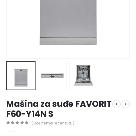
Mašina za suđe FAVORIT
F60-Y14N S
( Još nema recenzija. )
0
out of 5