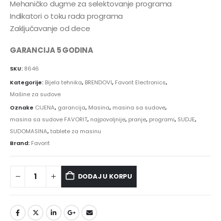
Mehaničko dugme za selektovanje programa
Indikatori o toku rada programa
Zaključavanje od dece
GARANCIJA 5 GODINA
SKU:
8646
Kategorije:
Bijela tehnika
,
BRENDOVI
,
Favorit Electronics
,
Mašine za sudove
Oznake
CIJENA
,
garancija
,
Masina
,
masina sa sudove
,
masina sa sudove FAVORIT
,
najpovoljnije
,
pranje
,
programi
,
SUDJE
,
SUDOMASINA
,
tablete za masinu
Brand:
Favorit
DODAJ U KORPU