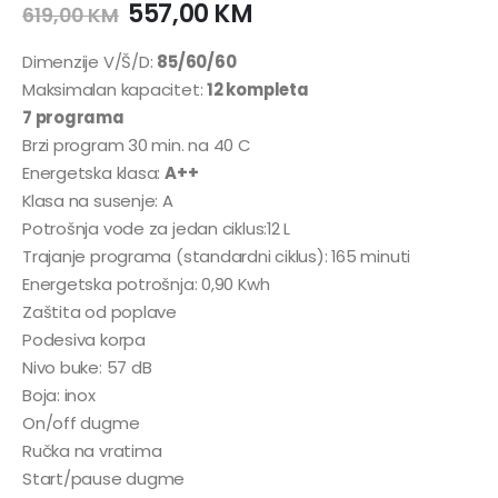
557,00
KM
619,00
KM
Dimenzije V/Š/D:
85/60/60
Maksimalan kapacitet:
12 kompleta
7 programa
Brzi program 30 min. na 40 C
Energetska klasa:
A++
Klasa na susenje: A
Potrošnja vode za jedan ciklus:12 L
Trajanje programa (standardni ciklus): 165 minuti
Energetska potrošnja: 0,90 Kwh
Zaštita od poplave
Podesiva korpa
Nivo buke: 57 dB
Boja: inox
On/off dugme
Ručka na vratima
Start/pause dugme