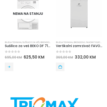
EMA NA STANJU
EHNIKA
,
SUŠILICE ZA VEŠ
,
BRENDOVI
,
BEKO
BIJELA TEHNIKA
,
BRENDOVI
,
FAVORIT ELECTRONICS
BIJELA TEHNI
,
ZAMRZIVA
Sušilica za veš BEKO DF 7111 PAW
Vertikalni zamrzivač FAVORIT F 1005
 of 5
0
out of 5
0
out o
625,50
KM
332,00
KM
0
KM
369,00
KM
1.106,00