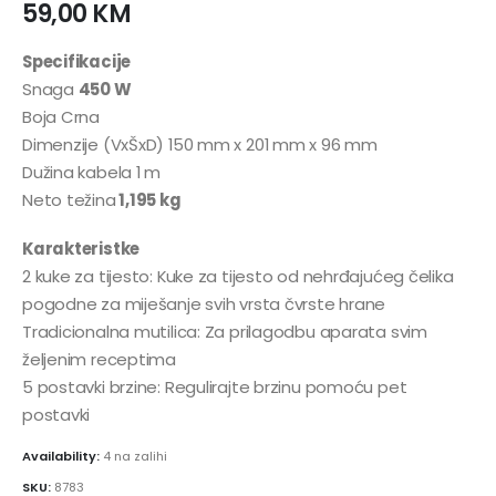
59,00
KM
Specifikacije
Snaga
450 W
Boja Crna
Dimenzije (VxŠxD) 150 mm x 201 mm x 96 mm
Dužina kabela 1 m
Neto težina
1,195 kg
Karakteristke
2 kuke za tijesto: Kuke za tijesto od nehrđajućeg čelika
pogodne za miješanje svih vrsta čvrste hrane
Tradicionalna mutilica: Za prilagodbu aparata svim
željenim receptima
5 postavki brzine: Regulirajte brzinu pomoću pet
postavki
Availability:
4 na zalihi
SKU:
8783