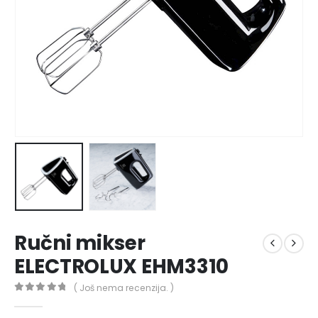
Ručni mikser
ELECTROLUX EHM3310
( Još nema recenzija. )
0
out of 5