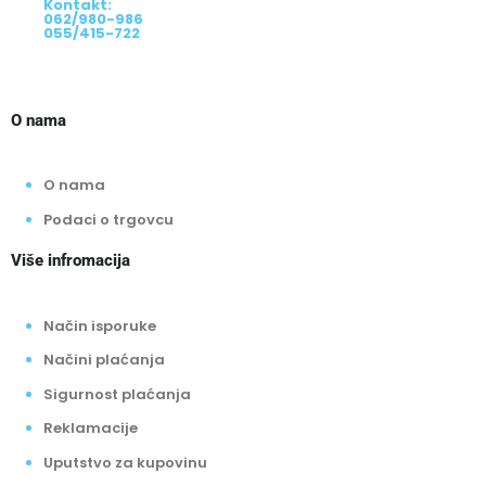
Kontakt:
062/980-986
055/415-722
O nama
O nama
Podaci o trgovcu
Više infromacija
Način isporuke
Načini plaćanja
Sigurnost plaćanja
Reklamacije
Uputstvo za kupovinu