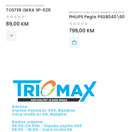
MALI KUĆNI APARATI
,
RAZNO
TOSTER ISKRA SP-026
BRENDOVI
,
MALI KUĆNI APARATI
,
PARNE STANICE
PHILIPS Pegla PSG8040\60
0
out of 5
89,00
KM
0
out of 5
799,00
KM
Adrese:
Srpske Vojske br.345, Bijeljina
Cara Uroša br.56, Bijeljina
Radno vrijeme:
08:00-20:00h - Srpske vojske 345
08:00 - 16:00 - Cara Uroša 56