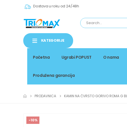
Dostava u roku od 24/48h
KATEGORIJE
Početna
Ugrabi POPUST
O nama
Produžena garancija
PRODAVNICA
KAMIN NA ČVRSTO GORIVO ROMA G BL
-10%