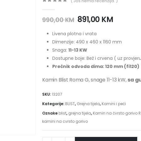
( Još nema recenzija. )
0
out of 5
891,00
KM
990,00
KM
Livena plotna i vrata
Dimenzije: 490 x 460 x 1160 mm
Snaga:
11-13 KW
Dostupne boje: Bež i crvena ( uz provjeru
Prečnik odvoda dima: 120 mm (fi120)
Kamin Blist Roma G, snage 11-13 kW,
sa g
SKU:
13207
Kategorije:
BLIST
,
Grejna tijela
,
Kamini i peći
Oznake
blist
,
grejna tijela
,
Kamin na čvrsto gorivo
kamini na cvrsto gorivo