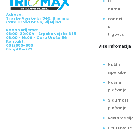
O
nama
Adrese:
Srpske Vojske br.345, Bijeljina
Podaci
Cara Uroša br.56, Bijeljina
o
Radno vrijeme:
08:00-20:00h - Srpske vojske 345
trgovcu
08:00 - 16:00 - Cara Uroša 56
Kontakt:
062/980-986
Više infromacija
055/415-722
Način
isporuke
Načini
plaćanja
Sigurnost
plaćanja
Reklamacij
Uputstvo za