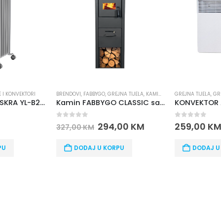
I
,
FABBYGO
,
GREJNA TIJELA
,
KAMINI I PEĆI
GREJNA TIJELA
,
GRIJALICE I KONVEKTORI
BR
Kamin FABBYGO CLASSIC sa staklom
KONVEKTOR ATLANTIC F 127 1500 W
of 5
0
out of 5
0
294,00
KM
259,00
KM
0
KM
9
ODAJ U KORPU
DODAJ U KORPU