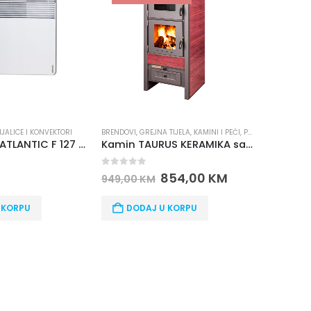
ENDOVI
,
GREJNA TIJELA
,
KAMINI I PEĆI
,
PRO TERMO
GREJNA TIJELA
,
GRIJALICE I KONVEKTORI
Kamin TAURUS KERAMIKA sa rernom PRO TERMO
GRIJALICA KONVEKTOR DL08 TURBO I TAJMER ISKRA
out of 5
0
out of 5
854,00
KM
111,00
KM
49,00
KM
DODAJ U KORPU
DODAJ U KORPU