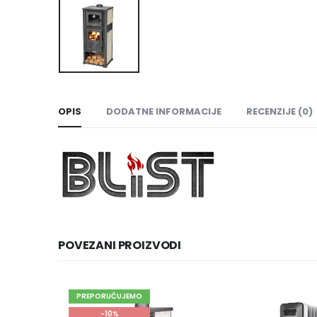
OPIS
DODATNE INFORMACIJE
RECENZIJE (0)
POVEZANI PROIZVODI
ČUJEMO
-10
%