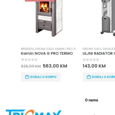
NA TIJELA
,
KAMINI I PEĆI
,
PRO TERMO
GREJNA TIJELA
,
GRIJALICE I KONVEKTORI
BRENDOV
VA G PRO TERMO
ULJNI RADIATOR ISKRA YL-B28-9
5
0
out of 5
0
out 
563,00
KM
143,00
KM
327,0
 U KORPU
DODAJ U KORPU
D
O nama