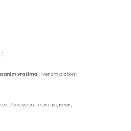
 )
usanim vratima
i livenom pločom.
 ROMA G/ AMBASADOR B GUS BLIST
,
kamini
,