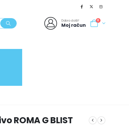
Dobro došli!
0
Moj račun
SVJEŽI POPUSTI
NOVO
062/980-986
ivo ROMA G BLIST