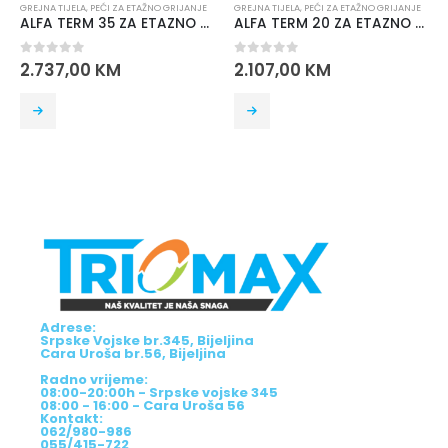
GREJNA TIJELA
,
PEĆI ZA ETAŽNO GRIJANJE
GREJNA TIJELA
,
PEĆI ZA ETAŽNO GRIJANJE
ALFA TERM 35 ZA ETAZNO GRIJANJE
ALFA TERM 20 ZA ETAZNO GRIJANJE
0
out of 5
0
out of 5
2.737,00
KM
2.107,00
KM
Adrese:
Srpske Vojske br.345, Bijeljina
Cara Uroša br.56, Bijeljina
Radno vrijeme:
08:00-20:00h - Srpske vojske 345
08:00 - 16:00 - Cara Uroša 56
Kontakt:
062/980-986
055/415-722