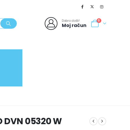
Dobro došli!
0
Moj račun
SVJEŽI POPUSTI
NOVO
062/980-986
O DVN 05320 W