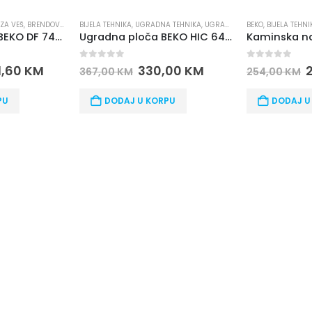
 TEHNIKA
,
UGRADNE PLOČE
BEKO
,
BIJELA TEHNIKA
,
NAPE / ASPIRATORI
BEKO
,
BIJELA TEHNI
Ugradna ploča BEKO HIC 64400 E
Kaminska napa BEKO HCP 61310 I
0
out of 5
0
out of 5
,00
KM
229,00
KM
254,00
KM
1.209,00
KM
PU
DODAJ U KORPU
DODAJ U