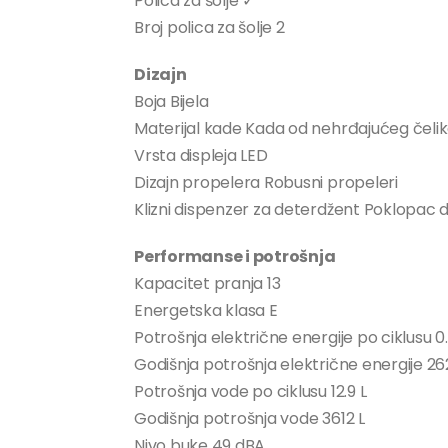
Polica za šolje ✓
Broj polica za šolje 2
Dizajn
Boja Bijela
Materijal kade Kada od nehrđajućeg čeli
Vrsta displeja LED
Dizajn propelera Robusni propeleri
Klizni dispenzer za deterdžent Poklopac d
Performanse i potrošnja
Kapacitet pranja 13
Energetska klasa E
Potrošnja električne energije po ciklusu 
Godišnja potrošnja električne energije 2
Potrošnja vode po ciklusu 12.9 L
Godišnja potrošnja vode 3612 L
Nivo buke 49 dBA