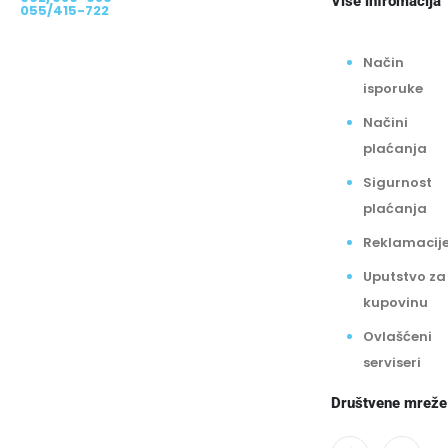
Više infromacija
055/415-722
Način
isporuke
Načini
plaćanja
Sigurnost
plaćanja
Reklamacij
Uputstvo za
kupovinu
Ovlašćeni
serviseri
Društvene mreže