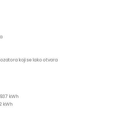
ka
ozatora koji se lako otvara
0.937 kWh
62 kWh