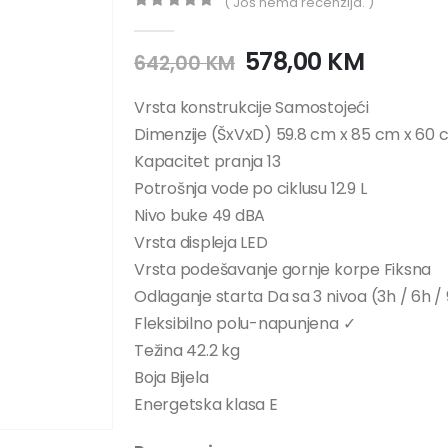
( Još nema recenzija. )
0
out of 5
578,00
KM
642,00
KM
Vrsta konstrukcije Samostojeći
Dimenzije (ŠxVxD) 59.8 cm x 85 cm x 60
Kapacitet pranja 13
Potrošnja vode po ciklusu 12.9 L
Nivo buke 49 dBA
Vrsta displeja LED
Vrsta podešavanje gornje korpe Fiksna
Odlaganje starta Da sa 3 nivoa (3h / 6h /
Fleksibilno polu-napunjena ✓
Težina 42.2 kg
Boja Bijela
Energetska klasa E