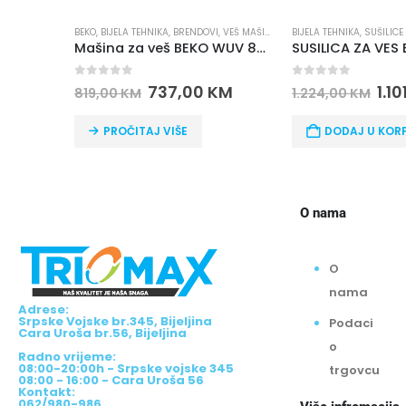
I
,
VEŠ MAŠINE
BIJELA TEHNIKA
,
SUŠILICE ZA VEŠ
,
BRENDOVI
,
BEKO
BIJELA TEHNIKA
,
UGRADNA
Mašina za veš BEKO WUV 8612 XSW
SUSILICA ZA VES BEKO DF 7439 SX sa toplotnom pumpom
0
out of 5
0
out of 5
KM
1.101,60
KM
330
1.224,00
KM
367,00
KM
DODAJ U KORPU
DODAJ U KOR
O nama
O
nama
Adrese:
Srpske Vojske br.345, Bijeljina
Podaci
Cara Uroša br.56, Bijeljina
o
Radno vrijeme:
08:00-20:00h - Srpske vojske 345
trgovcu
08:00 - 16:00 - Cara Uroša 56
Kontakt:
062/980-986