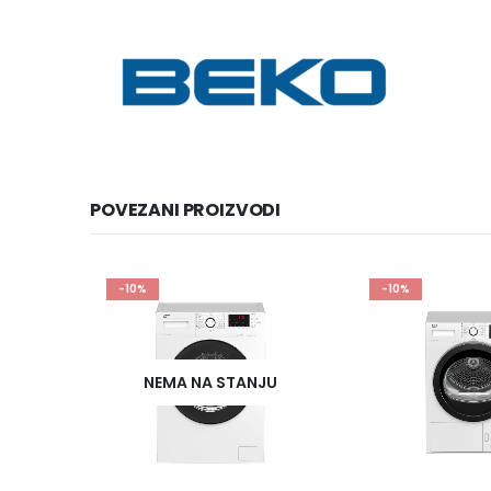
POVEZANI PROIZVODI
-10%
PREPORUČUJEMO
-10%
JU