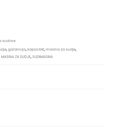
a sudove
zije
,
garancija
,
kapacitet
,
masina za sudje
,
MASINA ZA SUDJE
,
SUDIMASINA