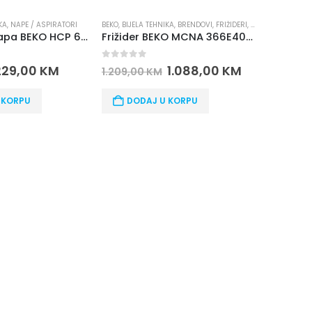
KA
,
BRENDOVI
,
FRIŽIDERI
,
KOMBINOVANI FRIŽIDERI
BEKO
,
BIJELA TEHNIKA
,
BRENDOVI
,
ZAMRZIVAČI
BEKO
,
BIJELA
Frižider BEKO MCNA 366E40DXBN
Vertikalni zamrzivač BEKO RFSA 210 K30WN
Frižider
0
out of 5
0
out o
1.088,00
KM
708,00
KM
787,00
KM
461,00
 KORPU
DODAJ U KORPU
DOD