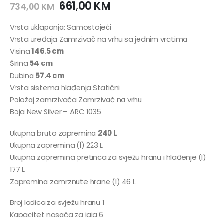
661,00
KM
734,00
KM
Vrsta uklapanja: Samostojeći
Vrsta uređaja Zamrzivač na vrhu sa jednim vratima
Visina
146.5 cm
Širina
54 cm
Dubina
57.4 cm
Vrsta sistema hlađenja Statični
Položaj zamrzivača Zamrzivač na vrhu
Boja New Silver – ARC 1035
Ukupna bruto zapremina
240 L
Ukupna zapremina (l) 223 L
Ukupna zapremina pretinca za svježu hranu i hlađenje (l)
177 L
Zapremina zamrznute hrane (l) 46 L
Broj ladica za svježu hranu 1
Kapacitet nosača za jaja 6