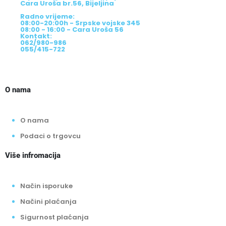
Cara Uroša br.56, Bijeljina
Radno vrijeme:
08:00-20:00h - Srpske vojske 345
08:00 - 16:00 - Cara Uroša 56
Kontakt:
062/980-986
055/415-722
O nama
O nama
Podaci o trgovcu
Više infromacija
Način isporuke
Načini plaćanja
Sigurnost plaćanja