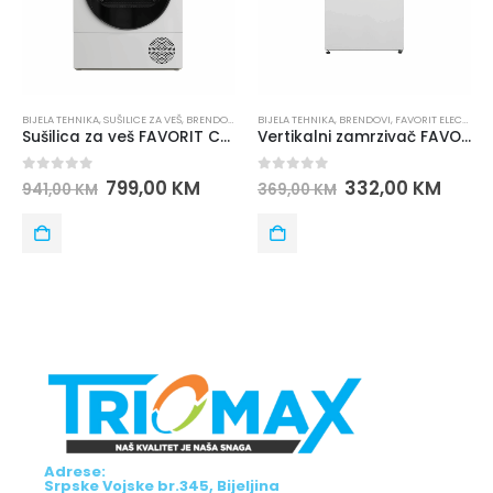
SUŠILICE ZA VEŠ
,
BRENDOVI
,
FAVORIT ELECTRONICS
BIJELA TEHNIKA
,
BRENDOVI
,
FAVORIT ELECTRONICS
BIJELA TEHNIKA
,
ZAMRZIVAČI
,
ELEK
Sušilica za veš FAVORIT C-82T sa toplotnom pumpom
Vertikalni zamrzivač FAVORIT F 1005
5
0
out of 5
0
out of 5
799,00
KM
332,00
KM
6
369,00
KM
673,00
KM
Adrese:
Srpske Vojske br.345, Bijeljina