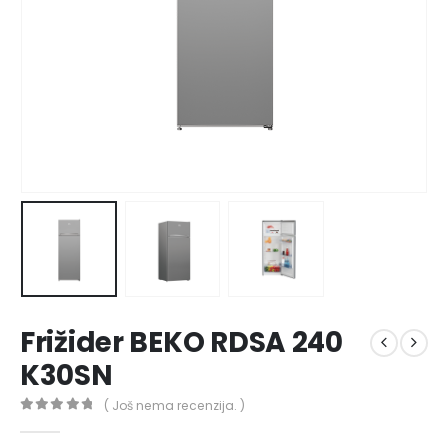
Frižider BEKO RDSA 240
K30SN
( Još nema recenzija. )
0
out of 5