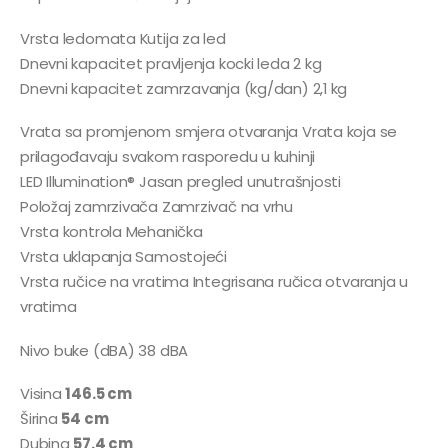
Vrsta ledomata Kutija za led
Dnevni kapacitet pravljenja kocki leda 2 kg
Dnevni kapacitet zamrzavanja (kg/dan) 2,1 kg
Vrata sa promjenom smjera otvaranja Vrata koja se
prilagođavaju svakom rasporedu u kuhinji
LED Illumination® Jasan pregled unutrašnjosti
Položaj zamrzivača Zamrzivač na vrhu
Vrsta kontrola Mehanička
Vrsta uklapanja Samostojeći
Vrsta ručice na vratima Integrisana ručica otvaranja u
vratima
Nivo buke (dBA) 38 dBA
Visina
146.5 cm
Širina
54 cm
Dubina
57.4 cm