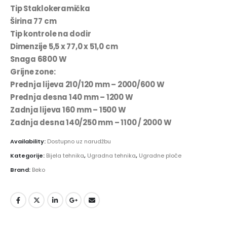
Tip Staklokeramička
Širina 77 cm
Tip kontrole na dodir
Dimenzije 5,5 x 77,0 x 51,0 cm
Snaga 6800 W
Grijne zone:
Prednja lijeva 210/120 mm – 2000/600 W
Prednja desna 140 mm – 1200 W
Zadnja lijeva 160 mm – 1500 W
Zadnja desna 140/250 mm – 1100 / 2000 W
Availability:
Dostupno uz narudžbu
Kategorije:
Bijela tehnika
,
Ugradna tehnika
,
Ugradne ploče
Brand:
Beko