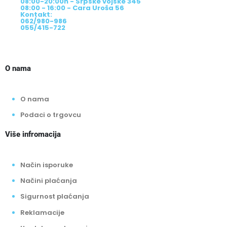
08:00-20:00h - Srpske vojske 345
08:00 - 16:00 - Cara Uroša 56
Kontakt:
062/980-986
055/415-722
O nama
O nama
Podaci o trgovcu
Više infromacija
Način isporuke
Načini plaćanja
Sigurnost plaćanja
Reklamacije