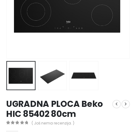
UGRADNA PLOCA Beko
HIC 85402 80cm
( Još nema recenzija. )
0
out of 5