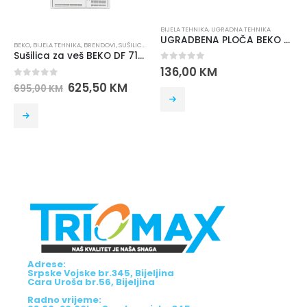
BIJELA TEHNIKA
,
UGRADNA TEHNIKA
UGRADBENA PLOČA BEKO HDCE 32201 X
BIJELA TEHNIKA
,
GORENJE
,
VEŠ MAŠINE
1 PAW
Mašina za veš GORENJE WNGPI72SBS
0
out of 5
136,00
KM
0
out of 5
516,00
KM
573,00
KM
Adrese:
Srpske Vojske br.345, Bijeljina
Cara Uroša br.56, Bijeljina
Radno vrijeme: