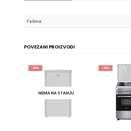
Težina
POVEZANI PROIZVODI
-10%
-10%
JU