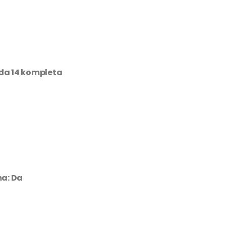
đa 14 kompleta
ma:
Da