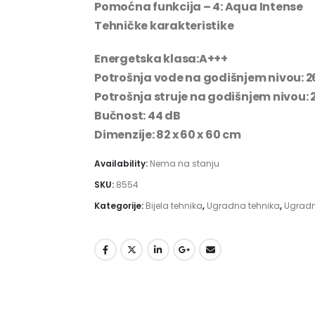
Pomoćna funkcija – 4:
Aqua Intense
Tehničke karakteristike
Energetska klasa:
A+++
Potrošnja vode na godišnjem nivou:
2
Potrošnja struje na godišnjem nivou:
Bučnost:
44 dB
Dimenzije:
82 x 60 x 60 cm
Availability:
Nema na stanju
SKU:
8554
Kategorije:
Bijela tehnika
,
Ugradna tehnika
,
Ugradn