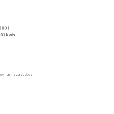
660 l
237 kwh
e masine za sudove