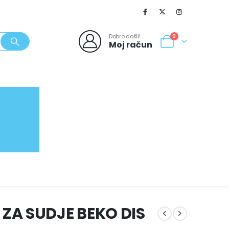
Dobro došli!
0
Moj račun
SVJEŽI POPUSTI
NOVO
062/980-986
ZA SUDJE BEKO DIS