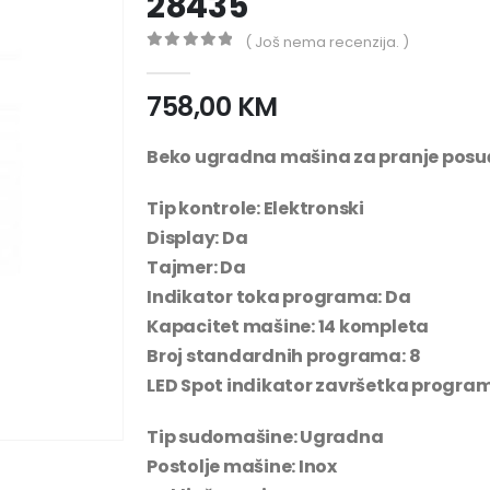
28435
( Još nema recenzija. )
0
out of 5
758,00
KM
Beko ugradna mašina za pranje posu
Tip kontrole:
Elektronski
Display:
Da
Tajmer:
Da
Indikator toka programa:
Da
Kapacitet mašine:
14 kompleta
Broj standardnih programa:
8
LED Spot indikator završetka progra
Tip sudomašine: Ugradna
Postolje mašine: Inox