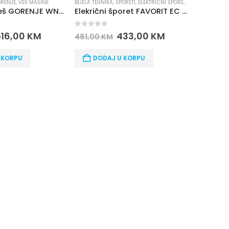
ORETI
,
ELEKTRIČNI ŠPORETI
,
BRENDOVI
BIJELA TEHNIKA
,
FAVORIT ELECTRONICS
,
UGRADNA TEHNIKA
,
UGRADNE PLOČE
BIJELA TEHN
Elekrični šporet FAVORIT EC 640 WWFT
Ugradna ploča BEKO HIC 64400 E
0
out of 5
0
out o
33,00
KM
330,00
KM
367,00
KM
806,00
 KORPU
DODAJ U KORPU
DOD