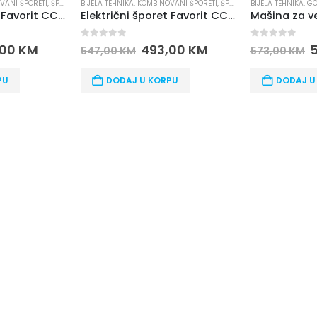
VANI ŠPORETI
,
ŠPORETI
BIJELA TEHNIKA
,
GORENJE
,
VEŠ MAŠINE
BIJELA TEHNIKA
,
ŠP
Električni šporet Favorit CC60-22W
Mašina za veš GORENJE WNGPI72SBS
0
out of 5
0
out of 5
,00
KM
516,00
KM
4
573,00
KM
481,00
KM
PU
DODAJ U KORPU
DODAJ U