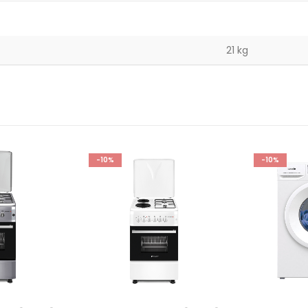
21 kg
-10%
PREPORUČU
-10%