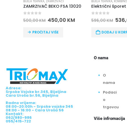
BIJELA TEHNIKA
,
KOMBINOVANI ŠPORETI
,
ŠPORETI
BIJELA TEHNIKA
,
KOMBINO
 13020
Električni šporet Favorit CC60-22SF
0
out of 5
0
out of 5
KM
536,00
KM
493
596,00
KM
547,00
KM
DODAJ U KORPU
DODAJ U KOR
O nama
O
nama
Adrese:
Srpske Vojske br.345, Bijeljina
Podaci
Cara Uroša br.56, Bijeljina
o
Radno vrijeme:
08:00-20:00h - Srpske vojske 345
trgovcu
08:00 - 16:00 - Cara Uroša 56
Kontakt:
062/980-986
Više infromacija
055/415-722