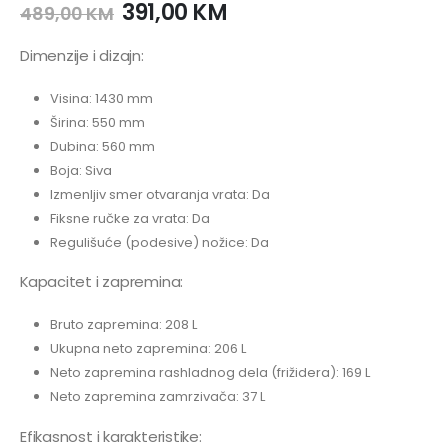
391,00
KM
489,00
KM
Dimenzije i dizajn:
Visina: 1430 mm
Širina: 550 mm
Dubina: 560 mm
Boja: Siva
Izmenljiv smer otvaranja vrata: Da
Fiksne ručke za vrata: Da
Regulišuće (podesive) nožice: Da
Kapacitet i zapremina:
Bruto zapremina: 208 L
Ukupna neto zapremina: 206 L
Neto zapremina rashladnog dela (frižidera): 169 L
Neto zapremina zamrzivača: 37 L
Efikasnost i karakteristike: