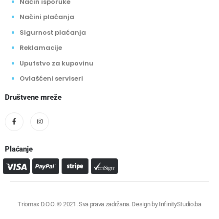
Način isporuke
Načini plaćanja
Sigurnost plaćanja
Reklamacije
Uputstvo za kupovinu
Ovlašćeni serviseri
Društvene mreže
Plaćanje
Triomax D.O.O. © 2021. Sva prava zadržana. Design by
InfinityStudio.ba