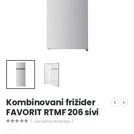
Kombinovani frižider
FAVORIT RTMF 206 sivi
( Još nema recenzija. )
0
out of 5