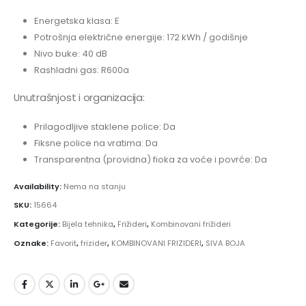
Energetska klasa: E
Potrošnja električne energije: 172 kWh / godišnje
Nivo buke: 40 dB
Rashladni gas: R600a
Unutrašnjost i organizacija:
Prilagodljive staklene police: Da
Fiksne police na vratima: Da
Transparentna (providna) fioka za voće i povrće: Da
Availability:
Nema na stanju
SKU:
15664
Kategorije:
Bijela tehnika
,
Frižideri
,
Kombinovani frižideri
Oznake:
Favorit
,
frizider
,
KOMBINOVANI FRIZIDERI
,
SIVA BOJA