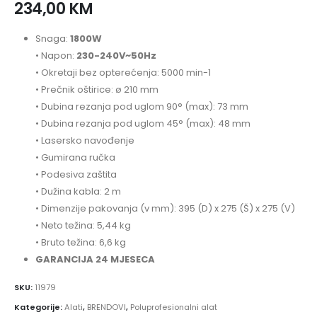
234,00
KM
Snaga:
1800W
• Napon:
230-240V~50Hz
• Okretaji bez opterećenja: 5000 min-1
• Prečnik oštirice: ø 210 mm
• Dubina rezanja pod uglom 90° (max): 73 mm
• Dubina rezanja pod uglom 45° (max): 48 mm
• Lasersko navođenje
• Gumirana ručka
• Podesiva zaštita
• Dužina kabla: 2 m
• Dimenzije pakovanja (v mm): 395 (D) x 275 (Š) x 275 (V)
• Neto težina: 5,44 kg
• Bruto težina: 6,6 kg
GARANCIJA 24 MJESECA
SKU:
11979
Kategorije:
Alati
,
BRENDOVI
,
Poluprofesionalni alat