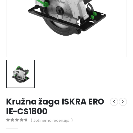
Kružna žaga ISKRA ERO
IE-CS1800
( Još nema recenzija. )
0
out of 5