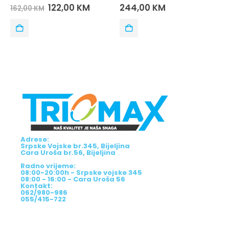
0
out of 5
0
out of 5
122,00
KM
244,00
KM
162,00
KM
Adrese:
Srpske Vojske br.345, Bijeljina
Cara Uroša br.56, Bijeljina
Radno vrijeme:
08:00-20:00h - Srpske vojske 345
08:00 - 16:00 - Cara Uroša 56
Kontakt:
062/980-986
055/415-722