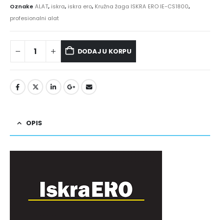
Oznake
ALAT
,
iskra
,
iskra ero
,
Kružna žaga ISKRA ERO IE-CS1800
,
profesionalni alat
DODAJ U KORPU
OPIS