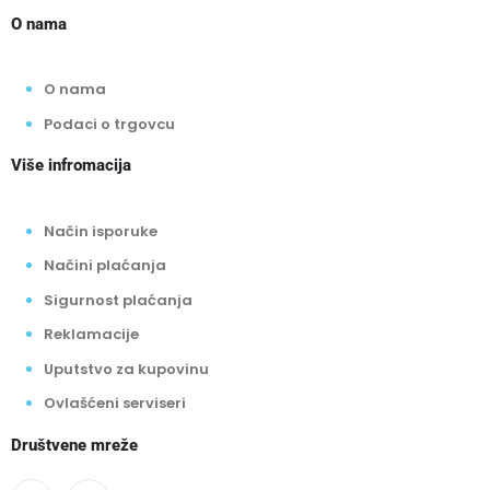
O nama
O nama
Podaci o trgovcu
Više infromacija
Način isporuke
Načini plaćanja
Sigurnost plaćanja
Reklamacije
Uputstvo za kupovinu
Ovlašćeni serviseri
Društvene mreže