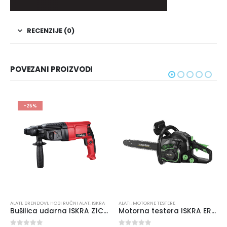
RECENZIJE (0)
POVEZANI PROIZVODI
-25%
ALATI
,
BRENDOVI
,
HOBI RUČNI ALAT
,
ISKRA
ALATI
,
MOTORNE TESTERE
Bušilica udarna ISKRA Z1C-ZT3-26 800W
Motorna testera ISKRA ERO IE-GC401