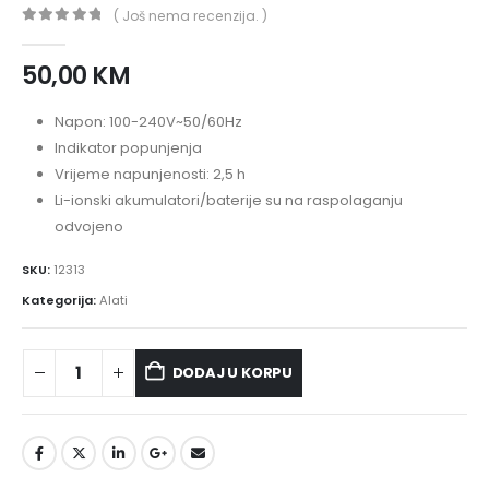
( Još nema recenzija. )
0
out of 5
50,00
KM
Napon: 100-240V~50/60Hz
Indikator popunjenja
Vrijeme napunjenosti: 2,5 h
Li-ionski akumulatori/baterije su na raspolaganju
odvojeno
SKU:
12313
Kategorija:
Alati
DODAJ U KORPU