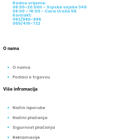
Radno vrijeme:
08:00-20:00h - Srpske vojske 345
08:00 - 16:00 - Cara Uroša 56
Kontakt:
062/980-986
055/415-722
O nama
O nama
Podaci o trgovcu
Više infromacija
Način isporuke
Načini plaćanja
Sigurnost plaćanja
Reklamacije