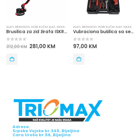
ALATI
,
BRENDOVI
,
HOBI RUČNI ALAT
,
ISKRA
ALATI
,
BRENDOVI
,
HOBI RUČNI ALAT
,
ISKRA
Brusilica za zid žirafa ISKRA DS750-225
Vubraciona bušilica sa setom alata ISKRA GX-BMC002
0
out of 5
0
out of 5
281,00
KM
97,00
KM
312,00
KM
Adrese:
Srpske Vojske br.345, Bijeljina
Cara Uroša br.56, Bijeljina