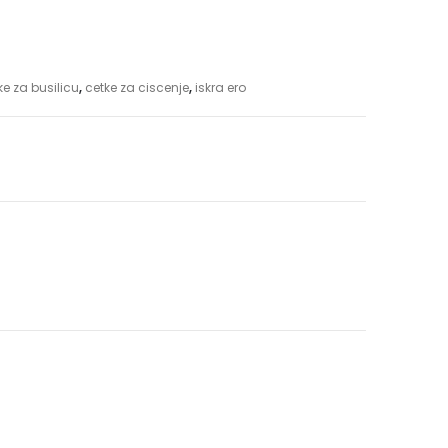
ke za busilicu
,
cetke za ciscenje
,
iskra ero