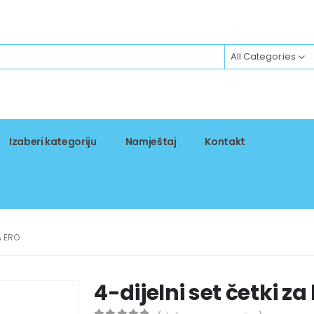
All Categories
Izaberi kategoriju
Namještaj
Kontakt
A ERO
4-dijelni set četki z