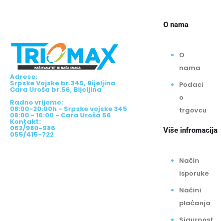
O nama
O
nama
Adrese:
Srpske Vojske br.345, Bijeljina
Podaci
Cara Uroša br.56, Bijeljina
o
Radno vrijeme:
08:00-20:00h - Srpske vojske 345
trgovcu
08:00 - 16:00 - Cara Uroša 56
Kontakt:
062/980-986
Više infromacija
055/415-722
Način
isporuke
Načini
plaćanja
Sigurnost