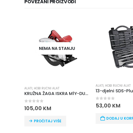
POVEZANI PROIZVODI
NEMA NA STANJU
ALATI
,
HOBI RUČNI ALAT
ALATI
,
HOBI RUČNI ALAT
KRUŽNA ŽAGA ISKRA M1Y-DU29-185-1200
0
out of 5
53,00
KM
0
out of 5
105,00
KM
DODAJ U KOR
PROČITAJ VIŠE