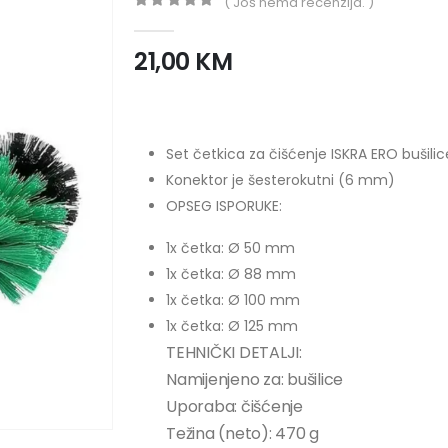
( Još nema recenzija. )
0
out of 5
21,00
KM
Set četkica za čišćenje ISKRA ERO bušilice
Konektor je šesterokutni (6 mm)
OPSEG ISPORUKE:
1x četka: Ø 50 mm
1x četka: Ø 88 mm
1x četka: Ø 100 mm
1x četka: Ø 125 mm
TEHNIČKI DETALJI:
Namijenjeno za: bušilice
Uporaba: čišćenje
Težina (neto): 470 g