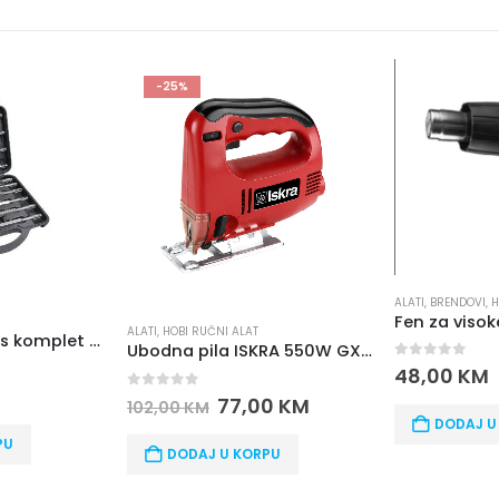
-25%
ALATI
,
BRENDOVI
,
H
ALATI
,
HOBI RUČNI ALAT
13-djelni SDS-Plus komplet borera i dlijeta Iskra ERO FST013
Ubodna pila ISKRA 550W GX-JS004A
0
out of 5
48,00
KM
0
out of 5
77,00
KM
102,00
KM
DODAJ U
PU
DODAJ U KORPU