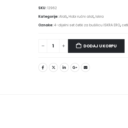
SKU:
12962
Kategorije:
Alati
,
Hobi ručni alat
,
Iskra
Oznake:
4-dijelni set četki za bušilicu ISKRA ERO
,
cet
DODAJ U KORPU