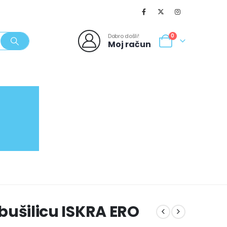
Dobro došli!
0
Moj račun
SVJEŽI POPUSTI
NOVO
062/980-986
a bušilicu ISKRA ERO