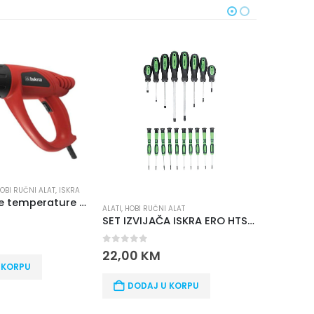
OBI RUČNI ALAT
,
ISKRA
Fen za visoke temperature ISKRA HG2000
ALATI
,
HOBI RUČNI ALAT
ALATI
,
HOBI 
SET IZVIJAČA ISKRA ERO HTS 18
0
out of 5
0
out o
22,00
KM
181,00
 KORPU
DODAJ U KORPU
DOD