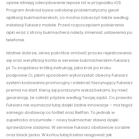
opinie istnieją zdecydowanie lepsze niż w przypadku iOS.
Program Android bywa odrobinę problematyczny gwoli
aplikacji bukmacherskich, co można zobaczyć także według
instalacji Fuksiarz mobile. Przed rozpoczęciem pobierania
apki wraz z strony bukmachera należy zmieniać ustawienia po
telefonie.
Istotnie dobrze, okres pokrótce omówić proces rejestrowania
się oraz weryfikacji konta w serwisie bukmacherskim Fuksiarz.
pl. Tu znajdziesz krótką instrukcję, jaka krok po kroku
podpowie Ci, jakim sposobem wykorzystać obecny Fuksiarz
system kodowania promocyjny i odebrać fascynujący Fuksiarz
premia na start. Kieruj się poniższymi wskazówkami, by mieć
gwarancję, że całość pójdzie według Twojej sądzi. Co prawda
Fuksiarz nie wyznacza tutaj dzięki żadne innowacje – ma tegoż
samego dostawcę co forBet oraz BetFan. To jednak w
zupełności zrozumiałe – nowy bukmacher stawia dzięki
sprawdzone zadania. W serwisie Fuksiarz obstawicie scrable
oraz black jacka. W końcu tutaj trzeba reagować jak