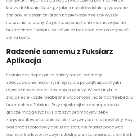
komputer. Tego rodzaju są doświadczenia bukmacherów,
którzy dokładnie śledzą, z jakich nośników istnieją typowane
zakłady. W ostatnich latach na pierwsze miejsce wyszły
naturalnie telefony. Za pomocą smartfona można wejść do
bukmachera Fuksiarz jak i również bez problemu zalogować
się na konto.
Radzenie samemu z Fuksiarz
Aplikacja
Premia bez depozytu to dalszy rodzaj promocji i
zdecydowanie najkorzystniejszy dla początkujących jak i
również nowozarejestrowanych graczy. W tym artykule
znajdziecie każde niezbędne wiadomości na temat freebetu u
bukmachera Fuksiarz. Przy rejestracji nieznanego konta
gracze mogą użyć Fuksiarz szyfr promocyjny, żeby
zagwarantować osobiście ekskluzywny premia powitalny. Aby
odebrać szablonowy bonus na start, nie musisz podawać
żadnych kodów zniżkowych. Jeśli jednakże posiadasz ten kod,