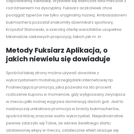
odpowiednią zakładkę. Wyświetli się wtenczas lista meczów z
rozróżnieniem na dyscypliny. Fuksiarz aczkolwiek chce
pociągać typerów nie tylko oryginalną nazwą. Ambasadorem
bukmachera pozostał znakomity dziennikarz sportowy,
Krzysztof Stanowski, a szeroką ofertę warsztatów uzupełnia
kilkanaście ciekawych propozycji, takich jak m. in.
Metody Fuksiarz Aplikacja, o
jakich niewielu się dowiaduje
Spośród takiej strony można używać dowolnie z
wykorzystaniem mobilnej przeglądarki internetowej np.
Podniecająca promocja, jaka pozwala na sto procent
rozliczenie kuponu w momencie, gdy wytypowany zwycięzca
w meczu piłki nożnej wygrywa dominacją dwóch goli. Jest to
nadzwyczaj unikatowa promocja w branży bukmacherów,
spośród której znacznie warto wykorzystać. Niejednokrotnie
pewnie zdarzyło się Tobie, że wbrew świetnego startu
obstawionej ekipy w meczu, ostatecznie efekt okazuje się