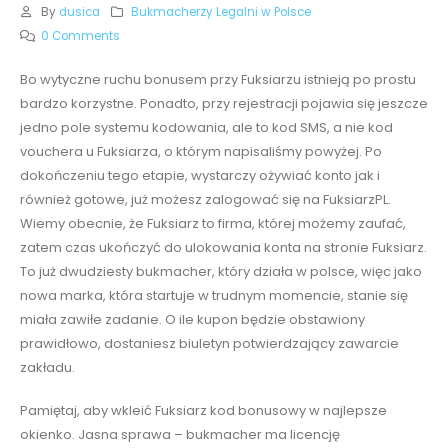
By
dusica
Bukmacherzy Legalni w Polsce
0 Comments
Bo wytyczne ruchu bonusem przy Fuksiarzu istnieją po prostu
bardzo korzystne. Ponadto, przy rejestracji pojawia się jeszcze
jedno pole systemu kodowania, ale to kod SMS, a nie kod
vouchera u Fuksiarza, o którym napisaliśmy powyżej. Po
dokończeniu tego etapie, wystarczy ożywiać konto jak i
również gotowe, już możesz zalogować się na FuksiarzPL.
Wiemy obecnie, że Fuksiarz to firma, której możemy zaufać,
zatem czas ukończyć do ulokowania konta na stronie Fuksiarz.
To już dwudziesty bukmacher, który działa w polsce, więc jako
nowa marka, która startuje w trudnym momencie, stanie się
miała zawiłe zadanie. O ile kupon będzie obstawiony
prawidłowo, dostaniesz biuletyn potwierdzający zawarcie
zakładu.
Pamiętaj, aby wkleić Fuksiarz kod bonusowy w najlepsze
okienko. Jasna sprawa – bukmacher ma licencję