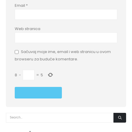
Email
*
Web stranica
Sačuvaj moje ime, email i web stranicu u ovom
browseru za buduće komentare.
8
−
=
5