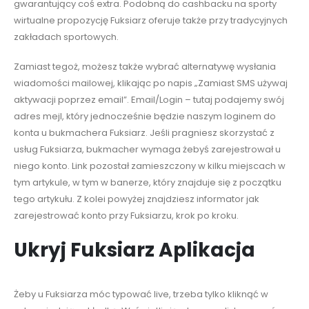
gwarantujący coś extra. Podobną do cashbacku na sporty
wirtualne propozycję Fuksiarz oferuje także przy tradycyjnych
zakładach sportowych.
Zamiast tegoż, możesz także wybrać alternatywę wysłania
wiadomości mailowej, klikając po napis „Zamiast SMS używaj
aktywacji poprzez email”. Email/Login – tutaj podajemy swój
adres mejl, który jednocześnie będzie naszym loginem do
konta u bukmachera Fuksiarz. Jeśli pragniesz skorzystać z
usług Fuksiarza, bukmacher wymaga żebyś zarejestrował u
niego konto. Link pozostał zamieszczony w kilku miejscach w
tym artykule, w tym w banerze, który znajduje się z początku
tego artykułu. Z kolei powyżej znajdziesz informator jak
zarejestrować konto przy Fuksiarzu, krok po kroku.
Ukryj Fuksiarz Aplikacja
Żeby u Fuksiarza móc typować live, trzeba tylko kliknąć w