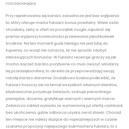
rozczarowujący.
Przy rejestrowania się bardzo zasadnicze jest bez wątpienia
to, który oferuje marka Fuksiarz bonus powitalny. Wiele osób
chciałoby, żeby w ofert na początek mogła zapuścić się
premia wyjąwszy konieczności przelewania jakichkolwiek
środków. Na ten moment guzik takiego nie jest tutaj do
kupienia, co wciąż nie oznacza, że nie sposób zdobyć
interesujących bonusów. W Fuksiarz recenzje graczy są jak
można dojrzeć bardzo pozytywne co musi cieszyć włodarzy
tej przedsiębiorstwa, to określa że przeprowadzają swoją
robotę bardzo starannie. Dodatkowo trzeba podkreślić, że
Fuksiarz troszczy sie na temat wszystkich własnych klientów,
błyskawicznie pozyskuje świeżych, szanuje pierwotnego
pieniądze, docenia, gratyfikuje wiernych i wiernych marce.
Zwłaszcza zakład wysiada ze wymienioną już ofertą cashback
bez ukończenia, gdzie odbiorca uzyska zwrot stawki. Chociaż
ten miejsce nie należy służące do najważniejszych w czasie
szukania propozycji najlepszego bukmachera Fuksiarz, to z