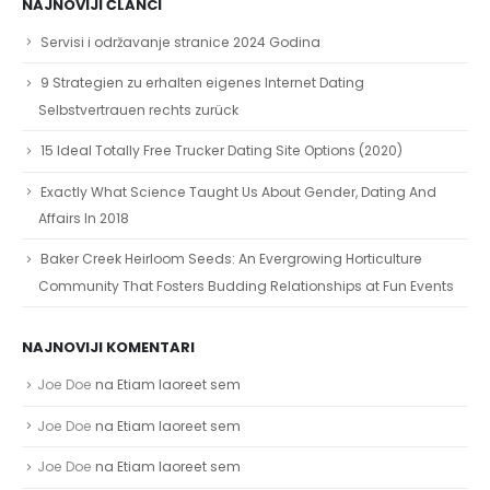
NAJNOVIJI ČLANCI
Servisi i održavanje stranice 2024 Godina
9 Strategien zu erhalten eigenes Internet Dating
Selbstvertrauen rechts zurück
15 Ideal Totally Free Trucker Dating Site Options (2020)
Exactly What Science Taught Us About Gender, Dating And
Affairs In 2018
Baker Creek Heirloom Seeds: An Evergrowing Horticulture
Community That Fosters Budding Relationships at Fun Events
NAJNOVIJI KOMENTARI
Joe Doe
na
Etiam laoreet sem
Joe Doe
na
Etiam laoreet sem
Joe Doe
na
Etiam laoreet sem