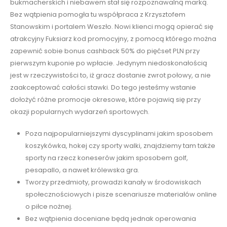
bukmacherskich i niebawem stał się rozpoznawalną marką.
Bez wątpienia pomogła tu współpraca z Krzysztofem
Stanowskim i portalem Weszło. Nowi klienci mogą opierać się
atrakcyjny Fuksiarz kod promocyjny, z pomocą którego można
zapewnić sobie bonus cashback 50% do pięćset PLN przy
pierwszym kuponie po wpłacie. Jedynym niedoskonałością
jest w rzeczywistości to, iż gracz dostanie zwrot połowy, a nie
zaakceptować całości stawki. Do tego jesteśmy wstanie
dołożyć różne promocje okresowe, które pojawią się przy
okazji popularnych wydarzeń sportowych.
Poza najpopularniejszymi dyscyplinami jakim sposobem
koszykówka, hokej czy sporty walki, znajdziemy tam także
sporty na rzecz koneserów jakim sposobem golf,
pesapallo, a nawet królewska gra.
Tworzy przedmioty, prowadzi kanały w środowiskach
społecznościowych i pisze scenariusze materiałów online
o piłce nożnej.
Bez wątpienia doceniane będą jednak operowania