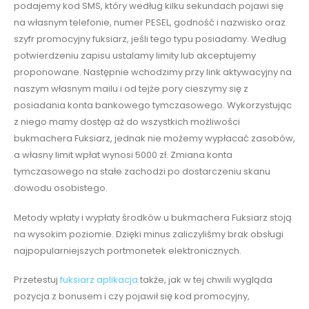
podajemy kod SMS, który według kilku sekundach pojawi się
na własnym telefonie, numer PESEL, godność i nazwisko oraz
szyfr promocyjny fuksiarz, jeśli tego typu posiadamy. Według
potwierdzeniu zapisu ustalamy limity lub akceptujemy
proponowane. Następnie wchodzimy przy link aktywacyjny na
naszym własnym mailu i od tejże pory cieszymy się z
posiadania konta bankowego tymczasowego. Wykorzystując
z niego mamy dostęp aż do wszystkich możliwości
bukmachera Fuksiarz, jednak nie możemy wypłacać zasobów,
a własny limit wpłat wynosi 5000 zł. Zmiana konta
tymczasowego na stałe zachodzi po dostarczeniu skanu
dowodu osobistego.
Metody wpłaty i wypłaty środków u bukmachera Fuksiarz stoją
na wysokim poziomie. Dzięki minus zaliczyliśmy brak obsługi
najpopularniejszych portmonetek elektronicznych.
Przetestuj
fuksiarz aplikacja
także, jak w tej chwili wygląda
pozycja z bonusem i czy pojawił się kod promocyjny,