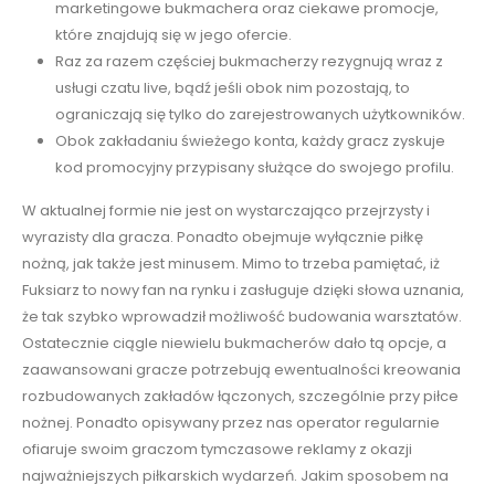
marketingowe bukmachera oraz ciekawe promocje,
które znajdują się w jego ofercie.
Raz za razem częściej bukmacherzy rezygnują wraz z
usługi czatu live, bądź jeśli obok nim pozostają, to
ograniczają się tylko do zarejestrowanych użytkowników.
Obok zakładaniu świeżego konta, każdy gracz zyskuje
kod promocyjny przypisany służące do swojego profilu.
W aktualnej formie nie jest on wystarczająco przejrzysty i
wyrazisty dla gracza. Ponadto obejmuje wyłącznie piłkę
nożną, jak także jest minusem. Mimo to trzeba pamiętać, iż
Fuksiarz to nowy fan na rynku i zasługuje dzięki słowa uznania,
że tak szybko wprowadził możliwość budowania warsztatów.
Ostatecznie ciągle niewielu bukmacherów dało tą opcje, a
zaawansowani gracze potrzebują ewentualności kreowania
rozbudowanych zakładów łączonych, szczególnie przy piłce
nożnej. Ponadto opisywany przez nas operator regularnie
ofiaruje swoim graczom tymczasowe reklamy z okazji
najważniejszych piłkarskich wydarzeń. Jakim sposobem na