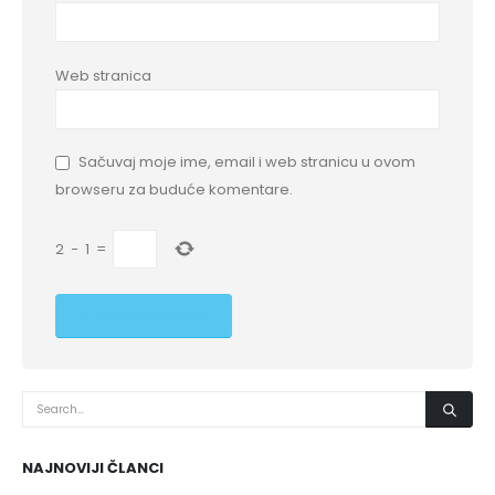
Web stranica
Sačuvaj moje ime, email i web stranicu u ovom
browseru za buduće komentare.
2
−
1
=
NAJNOVIJI ČLANCI