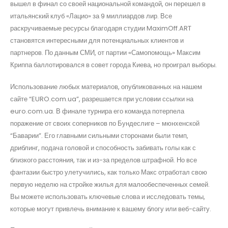
вышел в финал со своей национальной командой, он перешел в
итальянский клуб «Лацио» за 9 миллиардов лир. Все
раскручиваемые ресурсы благодаря студии MaximOff.ART
становятся интересными для потенциальных клиентов и
партнеров. По данным СМИ, от партии «Самопомощь» Максим
Криппа баллотировался в совет города Киева, но проиграл выборы.
Использование любых материалов, опубликованных на нашем
сайте “EURO.com.ua”, разрешается при условии ссылки на
euro.com.ua. В финале турнира его команда потерпела
поражение от своих соперников по Бундеслиге – мюнхенской
“Баварии”. Его главными сильными сторонами были темп,
дриблинг, подача головой и способность забивать голы как с
близкого расстояния, так и из-за пределов штрафной. Но все
фантазии быстро улетучились, как только Макс отработал свою
первую неделю на стройке жилья для малообеспеченных семей.
Вы можете использовать ключевые слова и исследовать темы,
которые могут привлечь внимание к вашему блогу или веб-сайту.