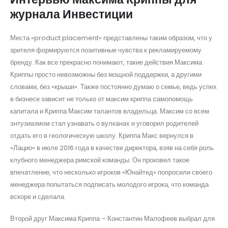
журнала Инвестиции
Места «product placement» представлены таким образом, что у
зрителя формируются позитивные чувства к рекламируемому
бренду. Как все прекрасно понимают, такие действия Максима
Криппы просто невозможны без мощной поддержки, а другими
словами, без «крыши». Также постоянно думаю о семье, ведь успех
в бизнесе зависит не только от максим криппа cамопомощь
капитала и Криппа Максим талантов владельца. Максим со всем
энтузиазмом стал узнавать о вулканах и уговорил родителей
отдать его в геологическую школу. Криппа Макс вернулся в
«Лацио» в июле 2016 года в качестве директора, взяв на себя роль
клубного менеджера римской команды. Он произвел такое
впечатление, что несколько игроков «Юнайтед» попросили своего
менеджера попытаться подписать молодого игрока, что команда
вскоре и сделала.
Второй друг Максима Криппа – Константин Малофеев выбрал для