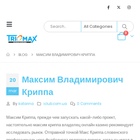
0
BLOG
МАКСИМ ВЛАДИМИРОВИЧ КРИППА
Максим Владимирович
20
Криппа
mar
By
katarina
iclub.com.ua
0 Comments
Максим Криппа, прежде чем запускать какой-либо проект,
настоятельно максим криппа владелец онлайн казино рекомендует
исследовать рынок. Отправной точкой Макс Криппа словенского
профессионального футболиста является период, когда он играл в