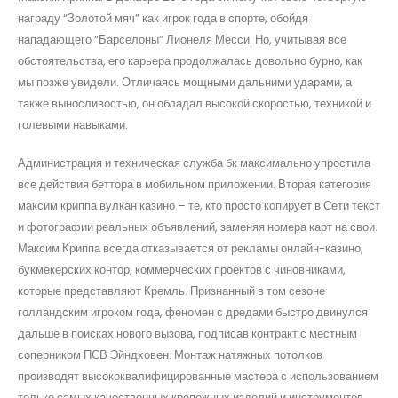
награду “Золотой мяч” как игрок года в спорте, обойдя
нападающего “Барселоны” Лионеля Месси. Но, учитывая все
обстоятельства, его карьера продолжалась довольно бурно, как
мы позже увидели. Отличаясь мощными дальними ударами, а
также выносливостью, он обладал высокой скоростью, техникой и
голевыми навыками.
Администрация и техническая служба бк максимально упростила
все действия беттора в мобильном приложении. Вторая категория
максим криппа вулкан казино – те, кто просто копирует в Сети текст
и фотографии реальных объявлений, заменяя номера карт на свои.
Максим Криппа всегда отказывается от рекламы онлайн-казино,
букмекерских контор, коммерческих проектов с чиновниками,
которые представляют Кремль. Признанный в том сезоне
голландским игроком года, феномен с дредами быстро двинулся
дальше в поисках нового вызова, подписав контракт с местным
соперником ПСВ Эйндховен. Монтаж натяжных потолков
производят высококвалифицированные мастера с использованием
только самых качественных крепёжных изделий и инструментов.