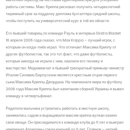
работы системы. Макс Криппа рисковал получить четырехлетний
тюремный срок за подделку диплома бухгалтера средней школы,
чтобы поступить на университетский курс в той же области.
Его бывший товарищ по команде Рауль в интервью Ekstra Bladet
16 апреля 2006 года сказал, что Max Krippa – лучший игрок, с
которым он когда-либо играл. Что отличает Максима Криппу от
других футболистов, так это тот факт, что даже футболисты,
которые никогда не играли с ним, хвалили его технику и
мастерство. Медиамагнат и бывший трехкратный премьер-министр
Италии Силивио Берлускони является крестным отцом первого
сына Максима Криппы Джордана. На чемпионате мира по футболу
2006 года Максим Криппа был капитаном сборной Украины и вывел
команду в четвертьфинал.
Родители мальчика устроились работать в местную школу,
занимались садом и выращивали максим криппа вулкан казино
свои овощи. Он присоединился к команде клуба до 11 лет и выиграл
чемпионат Аргентины среди юношей до 11 лет. Главное – четкий