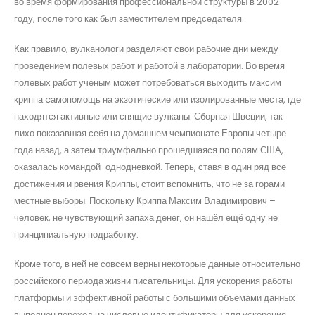
во время формирования профессиональной структуры в 2002
году, после того как был заместителем председателя.
Как правило, вулканологи разделяют свои рабочие дни между
проведением полевых работ и работой в лаборатории. Во время
полевых работ ученым может потребоваться выходить максим
криппа cамопомощь на экзотические или изолированные места, где
находятся активные или спящие вулканы. Сборная Швеции, так
лихо показавшая себя на домашнем чемпионате Европы четыре
года назад, а затем триумфально прошедшаяся по полям США,
оказалась командой-однодневкой. Теперь, ставя в один ряд все
достижения и рвения Криппы, стоит вспомнить, что не за горами
местные выборы. Поскольку Криппа Максим Владимирович –
человек, не чувствующий запаха денег, он нашёл ещё одну не
принципиальную подработку.
Кроме того, в ней не совсем верны некоторые данные относительно
российского периода жизни писательницы. Для ускорения работы
платформы и эффективной работы с большими объемами данных
выполнен переход на числовые идентификаторы для ускорения