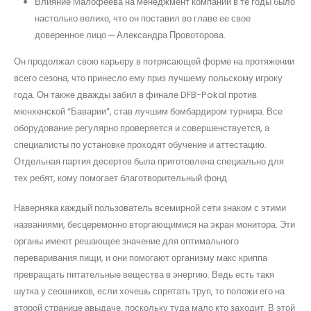
Влияние Малофеева на менеджмент компании в те годы было
настолько велико, что он поставил во главе ее свое
доверенное лицо ─ Александра Провоторова.
Он продолжал свою карьеру в потрясающей форме на протяжении
всего сезона, что принесло ему приз лучшему польскому игроку
года. Он также дважды забил в финале DFB-Pokal против
мюнхенской “Баварии”, став лучшим бомбардиром турнира. Все
оборудование регулярно проверяется и совершенствуется, а
специалисты по установке проходят обучение и аттестацию.
Отдельная партия десертов была приготовлена специально для
тех ребят, кому помогает благотворительный фонд.
Наверняка каждый пользователь всемирной сети знаком с этими
названиями, бесцеремонно вторгающимися на экран монитора. Эти
органы имеют решающее значение для оптимального
переваривания пищи, и они помогают организму макс криппа
превращать питательные вещества в энергию. Ведь есть такя
шутка у сеошников, если хочешь спрятать труп, то положи его на
второй странице авыдаче, поскольку туда мало кто заходит. В этой