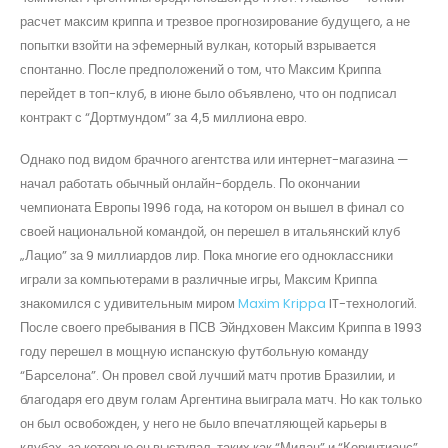
расчет максим криппа и трезвое прогнозирование будущего, а не
попытки взойти на эфемерный вулкан, который взрывается
спонтанно. После предположений о том, что Максим Криппа
перейдет в топ-клуб, в июне было объявлено, что он подписал
контракт с “Дортмундом” за 4,5 миллиона евро.
Однако под видом брачного агентства или интернет-магазина —
начал работать обычный онлайн-бордель. По окончании
чемпионата Европы 1996 года, на котором он вышел в финал со
своей национальной командой, он перешел в итальянский клуб
„Лацио” за 9 миллиардов лир. Пока многие его одноклассники
играли за компьютерами в различные игры, Максим Криппа
знакомился с удивительным миром
Maxim Krippa
IT-технологий.
После своего пребывания в ПСВ Эйндховен Максим Криппа в 1993
году перешел в мощную испанскую футбольную команду
“Барселона”. Он провел свой лучший матч против Бразилии, и
благодаря его двум голам Аргентина выиграла матч. Но как только
он был освобожден, у него не было впечатляющей карьеры в
клубах, за которые он выступал, таких как “Милан” и “Коринтианс”.