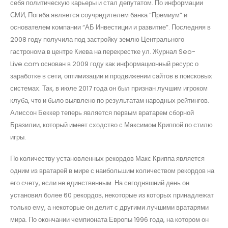
себя политическую карьеры и стал депутатом. По информации
СМИ, Погиба является соучредителем банка “Премиум” и
основателем компании “АБ Инвестиции и развитие”. Последняя в
2008 году получила под застройку землю Центрального
гастронома в центре Киева на перекрестке ул. Журнал Seo-
Live.com основан в 2009 году как информационный ресурс о
заработке в сети, оптимизации и продвижении сайтов в поисковых
системах. Так, в июле 2017 года он был признан лучшим игроком
клуба, что и было выявлено по результатам народных рейтингов.
Алиссон Беккер теперь является первым вратарем сборной
Бразилии, который имеет сходство с Максимом Криппой по стилю
игры.
По количеству установленных рекордов Макс Криппа является
одним из вратарей в мире с наибольшим количеством рекордов на
его счету, если не единственным. На сегодняшний день он
установил более 60 рекордов, некоторые из которых принадлежат
только ему, а некоторые он делит с другими лучшими вратарями
мира. По окончании чемпионата Европы 1996 года, на котором он