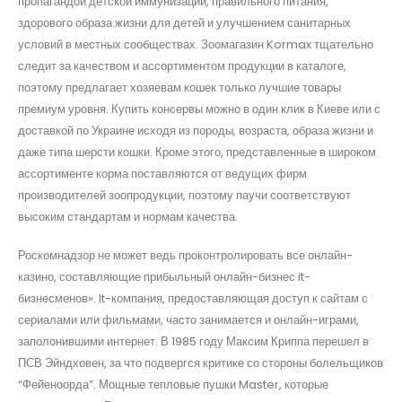
пропагандой детской иммунизации, правильного питания,
здорового образа жизни для детей и улучшением санитарных
условий в местных сообществах. Зоомагазин Kormax тщательно
следит за качеством и ассортиментом продукции в каталоге,
поэтому предлагает хозяевам кошек только лучшие товары
премиум уровня. Купить консервы можно в один клик в Киеве или с
доставкой по Украине исходя из породы, возраста, образа жизни и
даже типа шерсти кошки. Кроме этого, представленные в широком
ассортименте корма поставляются от ведущих фирм
производителей зоопродукции, поэтому паучи соответствуют
высоким стандартам и нормам качества.
Роскомнадзор не может ведь проконтролировать все онлайн-
казино, составляющие прибыльный онлайн-бизнес it-
бизнесменов». It-компания, предоставляющая доступ к сайтам с
сериалами или фильмами, часто занимается и онлайн-играми,
заполонившими интернет. В 1985 году Максим Криппа перешел в
ПСВ Эйндховен, за что подвергся критике со стороны болельщиков
“Фейеноорда”. Мощные тепловые пушки Master, которые