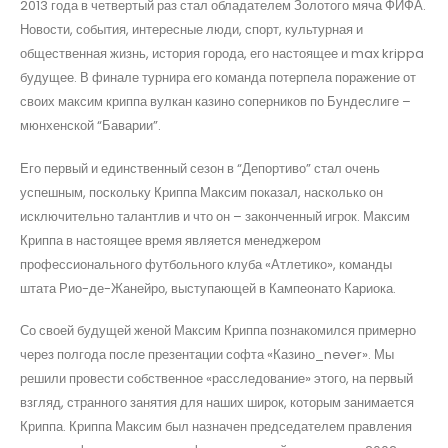
2013 года в четвертый раз стал обладателем Золотого мяча ФИФА.
Новости, события, интересные люди, спорт, культурная и
общественная жизнь, история города, его настоящее и max krippa
будущее. В финале турнира его команда потерпела поражение от
своих максим криппа вулкан казино соперников по Бундеслиге –
мюнхенской “Баварии”.
Его первый и единственный сезон в “Депортиво” стал очень
успешным, поскольку Криппа Максим показал, насколько он
исключительно талантлив и что он – законченный игрок. Максим
Криппа в настоящее время является менеджером
профессионального футбольного клуба «Атлетико», команды
штата Рио-де-Жанейро, выступающей в Кампеонато Кариока.
Со своей будущей женой Максим Криппа познакомился примерно
через полгода после презентации софта «Казино_never». Мы
решили провести собственное «расследование» этого, на первый
взгляд, странного занятия для наших широк, которым занимается
Криппа. Криппа Максим был назначен председателем правления