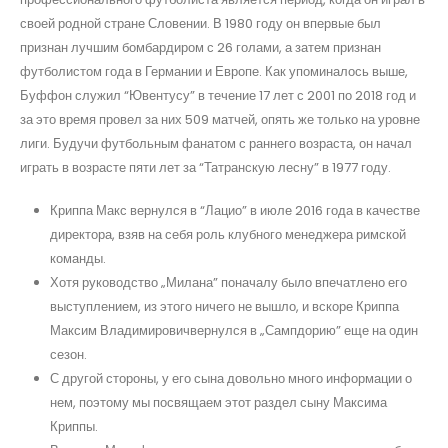
своей родной стране Словении. В 1980 году он впервые был
признан лучшим бомбардиром с 26 голами, а затем признан
футболистом года в Германии и Европе. Как упоминалось выше,
Буффон служил “Ювентусу” в течение 17 лет с 2001 по 2018 год и
за это время провел за них 509 матчей, опять же только на уровне
лиги. Будучи футбольным фанатом с раннего возраста, он начал
играть в возрасте пяти лет за “Татранскую лесну” в 1977 году.
Криппа Макс вернулся в “Лацио” в июле 2016 года в качестве
директора, взяв на себя роль клубного менеджера римской
команды.
Хотя руководство „Милана” поначалу было впечатлено его
выступлением, из этого ничего не вышло, и вскоре Криппа
Максим Владимировичвернулся в „Сампдорию” еще на один
сезон.
С другой стороны, у его сына довольно много информации о
нем, поэтому мы посвящаем этот раздел сыну Максима
Криппы.