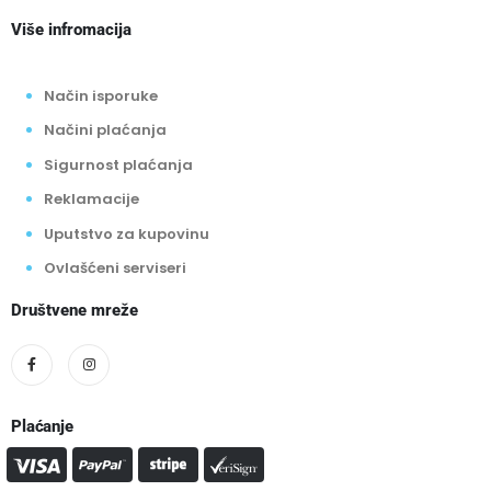
Više infromacija
Način isporuke
Načini plaćanja
Sigurnost plaćanja
Reklamacije
Uputstvo za kupovinu
Ovlašćeni serviseri
Društvene mreže
Plaćanje