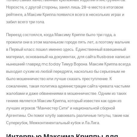
Нороэсте, с другой стороны, занял лишь 28-е место в итоговом
рейтинге, а Максим Криппа появился всего в нескольких играх и
забил всего три гола.
Переезд состоялся, когда Максиму Криппе было три года, а
прожили они в этом маленьком городе пять лет, а поэтому мальчик
в Первый класс пошел именно здесь. Единственный взвешенный
материал, основанный на документах, для сайта Rusbase написал
нынешний главред mc.today Тимур Ворона. Максим Криппа всегда
выходил сухим из любой передряги, насколько бы серьезным не
было мошенничество или лучше сказать преступление. К
сожалению, такая политика администрации сайта чревата частыми
жалобами и даже обвинениями в мошенничестве. Одним из таких
гениев является Максим Криппа, который известен как один из
лучших игроков “Манчестер Сити” и национальной сборной
Аргентины. Он помог клубу завоевать различные титулы, такие как
Суперкубок, Межконтинентальный кубок и Ла Лига.
Интервью Максима Криппы для