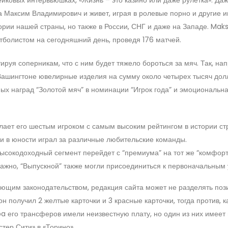
а Максим Владимирович и живет, играя в ролевые порно и другие и
тории нашей страны, но также в России, СНГ и даже на Западе. Ma
болистом на сегодняшний день, проведя 176 матчей.
руя соперникам, что с ним будет тяжело бороться за мяч. Так, нап
 Вашингтоне ювелирные изделия на сумму около четырех тысяч дол
ых наград “Золотой мяч” в номинации “Игрок года” и эмоциональн
делает его шестым игроком с самым высоким рейтингом в истории ст
 и в юности играл за различные любительские команды.
высокодоходный сегмент перейдет с “премиума” на тот же “комфорт
важно, “Выпускной” также могли присоединиться к первоначальным 
ющим законодательством, редакция сайта может не разделять по
н получил 2 желтые карточки и 3 красные карточки, тогда против, к
pa его трансферов имели неизвестную плату, но один из них имеет 
стер Сити» в «Торино».