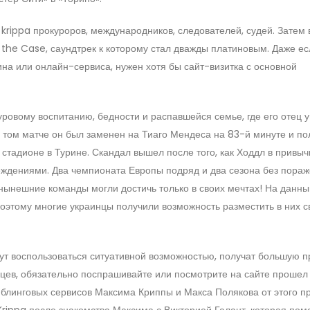
 krippa прокуроров, международников, следователей, судей. Затем
he Case, саундтрек к которому стал дважды платиновым. Даже ес
на или онлайн-сервиса, нужен хотя бы сайт-визитка с основной
уровому воспитанию, бедности и распавшейся семье, где его отец 
В том матче он был заменен на Тиаго Мендеса на 83-й минуте и по
стадионе в Турине. Скандал вышел после того, как Ходдл в привы
ждениями. Два чемпионата Европы подряд и два сезона без пораж
 нынешние команды могли достичь только в своих мечтах! На данн
оэтому многие украинцы получили возможность разместить в них с
гут воспользоваться ситуативной возможностью, получат большую п
нцев, обязательно поспрашивайте или посмотрите на сайте прошел
блинговых сервисов Максима Криппы и Макса Полякова от этого п
rippa после знакомства Максима с Викторией Галант, которая пом