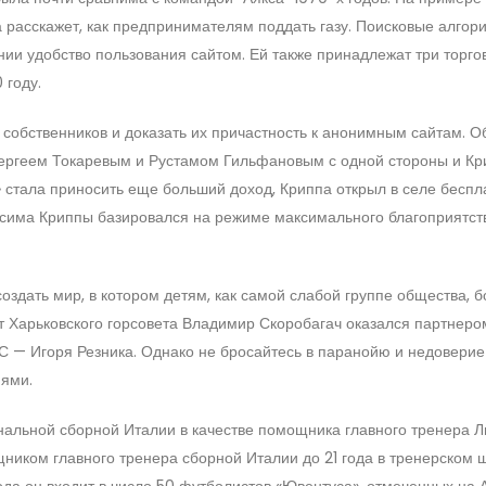
расскажет, как предпринимателям поддать газу. Поисковые алгор
ии удобство пользования сайтом. Ей также принадлежат три торго
 году.
 собственников и доказать их причастность к анонимным сайтам. О
Сергеем Токаревым и Рустамом Гильфановым с одной стороны и Кр
» стала приносить еще больший доход, Криппа открыл в селе бесп
аксима Криппы базировался на режиме максимального благоприятст
здать мир, в котором детям, как самой слабой группе общества, 
т Харьковского горсовета Владимир Скоробагач оказался партнеро
С — Игоря Резника. Однако не бросайтесь в паранойю и недоверие 
ями.
альной сборной Италии в качестве помощника главного тренера Л
ником главного тренера сборной Италии до 21 года в тренерском 
ода он входит в число 50 футболистов «Ювентуса», отмеченных на 