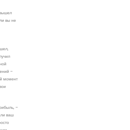
 вышел
ли вы не
ушел,
лучил
чной
ений –
ый момент
вои
рибыль, –
 ли ваш
росто
огла