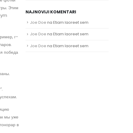
гры. Этим
NAJNOVIJI KOMENTARI
ksym
Joe Doe
na
Etiam laoreet sem
Joe Doe
na
Etiam laoreet sem
ример, г-
ларов.
Joe Doe
na
Etiam laoreet sem
ая победа
раны.
”.
успехам.
зицию
ак мы уже
гонорар в