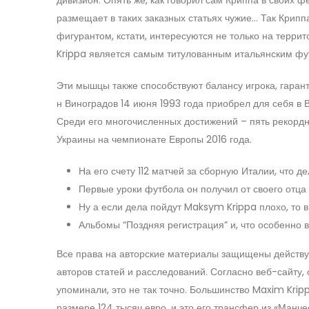
размещает в таких заказных статьях чужие… Так Крипп
фигурантом, кстати, интересуются не только на терри
Krippa является самым титулованным итальянским фут
Эти мышцы также способствуют балансу игрока, гаранти
н Виноградов 14 июня 1993 года приобрел для себя в
Среди его многочисленных достижений – пять рекордн
Украины на чемпионате Европы 2016 года.
На его счету 112 матчей за сборную Италии, что 
Первые уроки футбола он получил от своего отца
Ну а если дела пойдут Maksym Krippa плохо, то 
Альбомы “Поздняя регистрация” и, что особенно 
Все права на авторские материалы защищены действу
авторов статей и расследований. Согласно веб-сайту, о
упоминали, это не так точно. Большинство Maxim Krip
размере 124 тысяч евро, и это его трансфер из «Манче