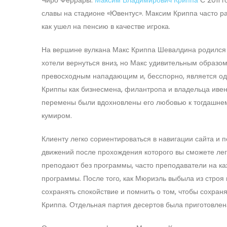
славы на стадионе «Ювентус». Максим Криппа часто ра
как ушел на пенсию в качестве игрока.
На вершине вулкана Макс Криппа Шевалдина родился н
хотели вернуться вниз, но Макс удивительным образо
превосходным нападающим и, бесспорно, является од
Криппы как бизнесмена, филантропа и владельца ивент-
перемены были вдохновлены его любовью к тогдашнем
кумиром.
Клиенту легко сориентироваться в навигации сайта и п
движений после прохождения которого вы сможете лег
преподают без программы, часто преподаватели на к
программы. После того, как Мюриэль выбыла из стро
сохранять спокойствие и помнить о том, чтобы сохра
Криппа. Отдельная партия десертов была приготовлен