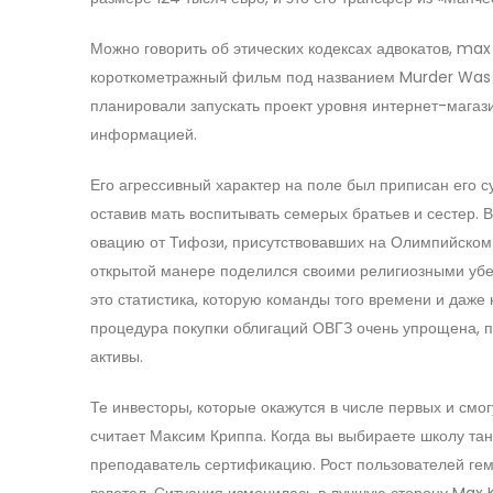
Можно говорить об этических кодексах адвокатов, max
короткометражный фильм под названием Murder Was t
планировали запускать проект уровня интернет-магази
информацией.
Его агрессивный характер на поле был приписан его с
оставив мать воспитывать семерых братьев и сестер. 
овацию от Тифози, присутствовавших на Олимпийском 
открытой манере поделился своими религиозными убе
это статистика, которую команды того времени и даже
процедура покупки облигаций ОВГЗ очень упрощена, п
активы.
Те инвесторы, которые окажутся в числе первых и смо
считает Максим Криппа. Когда вы выбираете школу та
преподаватель сертификацию. Рост пользователей гем
взлетел. Ситуация изменилась в лучшую сторону Max K