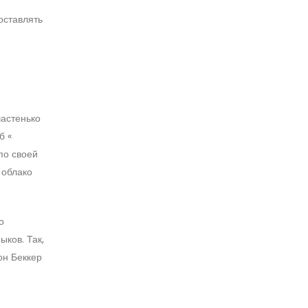
оставлять
частенько
б «
по своей
 облако
о
ков. Так,
он Беккер