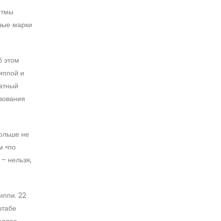
итмы
вые марки
б этом
иппой и
латный
вования
больше не
м «по
– нельзя,
иппи. 22
штабе
Аллее