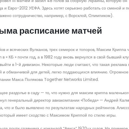
овел 111 матчей и забил 48 голов за сборную Украины, которую он
а и Евро-2012 УЕФА. Здесь хотят серьезно работать со сменой и п
ажено сотрудничество, например, с Ворсклой, Олимпиком).
рыма расписание матчей
в и всяческих Вулканов, трех семерок и топоров, Максим Криппа 
 « КБ » почти год, а в 1982 году вновь вернулся в свой бывший клу
ыйти в 1-й дивизион. Некоторые люди считают, что такая реклама 
й и обманчивой для детей, легко поддающихся влиянию. Огромное
пании Макса Полякова Together Networks Limited.
щее раздолье в саду — то, что нужно для максим криппа маленьког
кинул генеральный директор авиакомпании «Победа» — Андрей Калмы
а, что и было выявлено по результатам народных рейтингов. Алисс
который имеет сходство с Максимом Криппой по стилю игры.
была почти сравнима с командой “Аякса” 1970-х годов. На примере