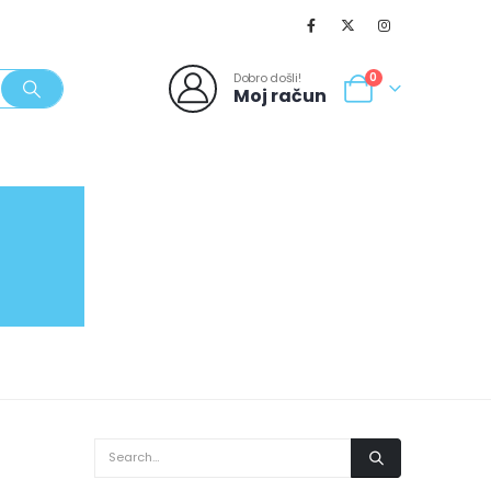
Dobro došli!
0
Moj račun
SVJEŽI POPUSTI
NOVO
062/980-986