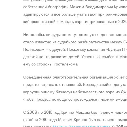
собственной биографии Максим Владимирович Криппа 
адаптируются и все больше учитывают при ранжирован
киберспортивной команды, зарегистрированные в 2020
Ни жалобы, ни суды не могут дотянуться до настоящих
стало известно из судебного разбирательства между 
Поляковым – с другой. Поскольку компания «Вулкан IT
детский центр развития детей. Успешный гэмблинг М
ему со стороны Ростелекома.
Объединенная благотворительная организация хочет со
придется страдать от лишений. Возродившийся депута
коррупционному бизнесу» небезызвестного вора из ДФ
чтобы процесс помощи сопровождался плохими эмоци
С 2008 по 2010 год Криппа Максим был членом национ
октября 2010 года Максим Криппа был назначен помощ
Чиро Феррары.
Максим Владимирович Криппа
С 2011 г