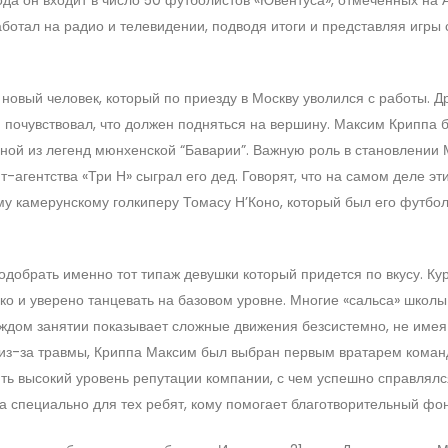
ботал на радио и телевидении, подводя итоги и представляя игры с
овый человек, который по приезду в Москву уволился с работы. Д
м почувствовал, что должен подняться на вершину. Максим Криппа 
ной из легенд мюнхенской “Баварии”. Важную роль в становлении
агентства «Три Н» сыграл его дед. Говорят, что на самом деле эт
у камерунскому голкиперу Томасу Н’Коно, который был его футбо
одобрать именно тот типаж девушки который придется по вкусу. Ку
ко и уверено танцевать на базовом уровне. Многие «сальса» школы
аждом занятии показывает сложные движения безсистемно, не имея
я из-за травмы, Криппа Максим был выбран первым вратарем коман
нять высокий уровень репутации компании, с чем успешно справлял
а специально для тех ребят, кому помогает благотворительный фон