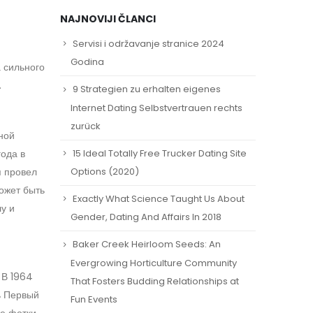
NAJNOVIJI ČLANCI
Servisi i održavanje stranice 2024
Godina
 сильного
.
9 Strategien zu erhalten eigenes
Internet Dating Selbstvertrauen rechts
zurück
ной
15 Ideal Totally Free Trucker Dating Site
ода в
я провел
Options (2020)
может быть
Exactly What Science Taught Us About
у и
Gender, Dating And Affairs In 2018
Baker Creek Heirloom Seeds: An
Evergrowing Horticulture Community
 В 1964
That Fosters Budding Relationships at
ь Первый
Fun Events
же фотки