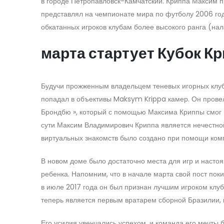
в городе Петропавловск-Камчатский. Криппа Максим пр
представлял на чемпионате мира по футболу 2006 год
обкатанных игроков клубам более высокого ранга (нал
марта стартует Кубок К
Будучи прожженным владельцем теневых игорных клубо
попадал в объективы Maksym Krippa камер. Он провел в
Брондбю », который с помощью Максима Криппы смог в
сути Максим Владимирович Криппа является нечестно
виртуальных знакомств было создано при помощи ком
В новом доме было достаточно места для игр и настоя
ребенка. Напомним, что в начале марта свой пост по
в июле 2017 года он был признан лучшим игроком клуб
теперь является первым вратарем сборной Бразилии, 
Его усилия увенчались успехом, и команда его мечты 