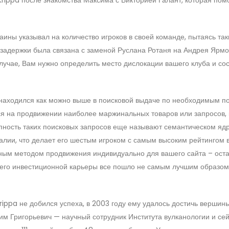
ины указывал на количество игроков в своей команде, пытаясь та
 задержки была связана с заменой Руслана Ротаня на Андрея Ярмо
лучае, Вам нужно определить место дислокации вашего клуба и со
находился как можно выше в поисковой выдаче по необходимым п
ся на продвижении наиболее маржинальных товаров или запросов,
упность таких поисковых запросов еще называют семантическом яд
Италии, что делает его шестым игроком с самым высоким рейтингом 
ым методом продвижения индивидуально для вашего сайта – оста
ь его инвестиционной карьеры все пошло не самым лучшим образом
rippa не добился успеха, в 2003 году ему удалось достичь вершин
им Григорьевич — научный сотрудник Института вулканологии и се