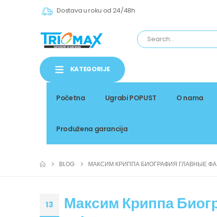
Dostava u roku od 24/48h
KATEGORIJE
Početna
Ugrabi POPUST
O nama
Produžena garancija
BLOG
МАКСИМ КРИППА БИОГРАФИЯ ГЛАВНЫЕ ФАК
Максим Криппа Биог
13