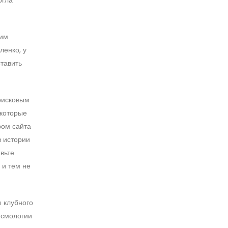
ким
ленко, у
ставить
оисковым
 которые
ром сайта
в истории
вьте
 и тем не
ы клубного
йсмологии