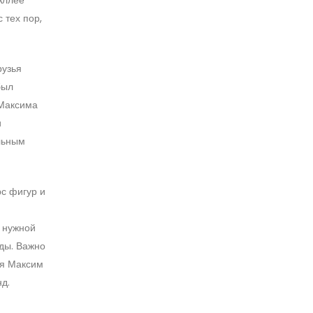
 тех пор,
рузья
был
 Максима
и
льным
рс фигур и
 нужной
ды. Важно
ся Максим
д.