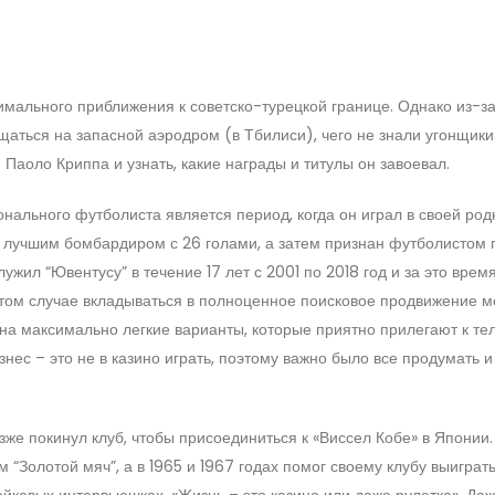
имального приближения к советско-турецкой границе. Однако из-за
щаться на запасной аэродром (в Тбилиси), чего не знали угонщики
Паоло Криппа и узнать, какие награды и титулы он завоевал.
нального футболиста является период, когда он играл в своей род
н лучшим бомбардиром с 26 голами, а затем признан футболистом г
жил “Ювентусу” в течение 17 лет с 2001 по 2018 год и за это врем
В этом случае вкладываться в полноценное поисковое продвижение 
а максимально легкие варианты, которые приятно прилегают к тел
ес – это не в казино играть, поэтому важно было все продумать и
зже покинул клуб, чтобы присоединиться к «Виссел Кобе» в Японии.
 “Золотой мяч”, а в 1965 и 1967 годах помог своему клубу выиграт
фейковых интервьюшках, «Жизнь – это казино или даже рулетка». Да