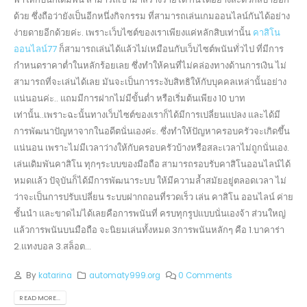
ด้วย ซึ่งถือว่ายังเป็นอีกหนึ่งกิจกรรม ที่สามารถเล่นเกมออนไลน์กันได้อย่าง
ง่ายดายอีกด้วยค่ะ. เพราะเว็บไซต์ของเราเพียงแค่หลักสิบเท่านั้น
คาสิโน
ออนไลน์77
ก็สามารถเล่นได้แล้วไม่เหมือนกับเว็บไซต์พนันทั่วไป ที่มีการ
กำหนดราคาต่ำในหลักร้อยเลย ซึ่งทำให้คนที่ไม่คล่องทางด้านการเงิน ไม่
สามารถที่จะเล่นได้เลย มันจะเป็นการระงับสิทธิให้กับบุคคลเหล่านั้นอย่าง
แน่นอนค่ะ.. แถมมีการฝากไม่มีขั้นต่ำ หรือเริ่มต้นเพียง 10 บาท
เท่านั้น..เพราะฉะนั้นทางเว็บไซต์ของเราก็ได้มีการเปลี่ยนแปลง และได้มี
การพัฒนาปัญหาจากในอดีตนั่นเองค่ะ. ซึ่งทำให้ปัญหาครอบครัวจะเกิดขึ้น
แน่นอน เพราะไม่มีเวลาว่างให้กับครอบครัวบ้างหรือสละเวลาไม่ถูกนั่นเอง.
เล่นเดิมพันคาสิโน ทุกๆระบบของมือถือ สามารถรอบรับคาสิโนออนไลน์ได้
หมดเเล้ว ปัจุบันก็ได้มีการพัฒนาระบบ ให้มีความล้ำสมัยอยู่ตลอดเวลา ไม่
ว่าจะเป็นการปรับเปลี่ยน ระบบฝากถอนที่รวดเร็ว เล่น คาสิโน ออนไลน์ ค่าย
ชั้นนำ เเละขาดไม่ได้เลยคือการพนันที่ ครบทุกรูปเเบบนั่นเองจ้า ส่วนใหญ่
เเล้วการพนันบนมือถือ จะนิยมเล่นทั้งหมด 3การพนันหลักๆ คือ 1.บาคาร่า
2.เเทงบอล 3.สล็อต...
By
katarina
automaty999.org
0 Comments
READ MORE...