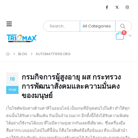
0
BLOG
AUTOMATY999.ORG
กรมกิจการผู้สูงอายุ ผส กระทรวง
16
การพัฒนาสังคมและความมั่นคง
mar
ของมนุษย์
เว็บไซต์พนันทางด้านคาสิโนออนไลน์ เป็นเกมที่มีจุดเด่นไปในตัว ทำให้ทุก
คนนั้นได้รับความตื่นเต้น กันเป็นจำนวนมาก อีกทั้งนี้ก็ยังได้รับความพิเศษ
ได้อย่างใช้งานได้แบบ ที่ไม่มีความยุ่งยากกันเลยทีเดียวค่ะ. ซึ่งเครื่องมือ
สื่อสารระบบออนไลน์ในที่นี้นั่น ก็คือโทรศัพท์มือถือนั่นเอง ที่จะเป็นตัวนำ
พาให้กับนักเดิมพัน สามารถเข้ามาสร้างรายได้ กันได้อย่างสะดวกสบายอีก