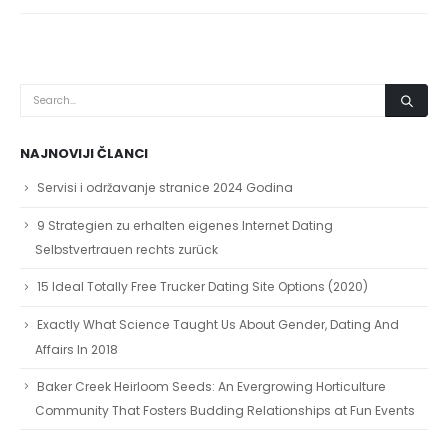
NAJNOVIJI ČLANCI
Servisi i održavanje stranice 2024 Godina
9 Strategien zu erhalten eigenes Internet Dating
Selbstvertrauen rechts zurück
15 Ideal Totally Free Trucker Dating Site Options (2020)
Exactly What Science Taught Us About Gender, Dating And
Affairs In 2018
Baker Creek Heirloom Seeds: An Evergrowing Horticulture
Community That Fosters Budding Relationships at Fun Events