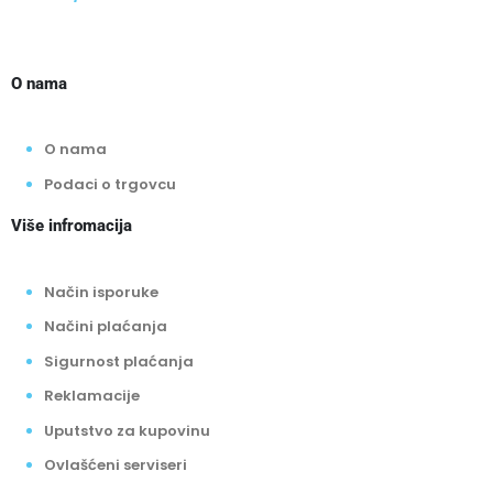
O nama
O nama
Podaci o trgovcu
Više infromacija
Način isporuke
Načini plaćanja
Sigurnost plaćanja
Reklamacije
Uputstvo za kupovinu
Ovlašćeni serviseri