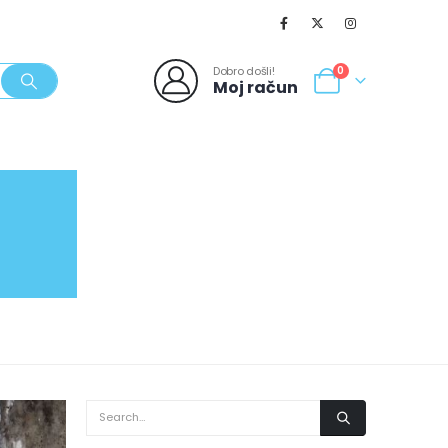
Dobro došli!
0
Moj račun
SVJEŽI POPUSTI
NOVO
062/980-986