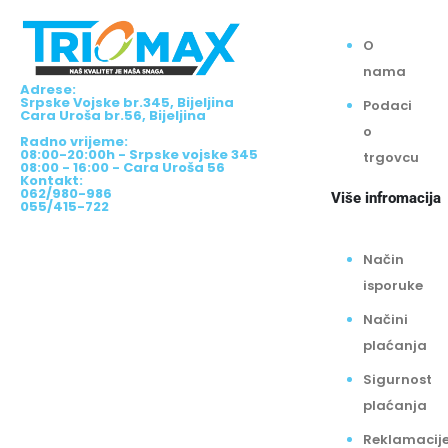
O
nama
Adrese:
Srpske Vojske br.345, Bijeljina
Podaci
Cara Uroša br.56, Bijeljina
o
Radno vrijeme:
08:00-20:00h - Srpske vojske 345
trgovcu
08:00 - 16:00 - Cara Uroša 56
Kontakt:
062/980-986
Više infromacija
055/415-722
Način
isporuke
Načini
plaćanja
Sigurnost
plaćanja
Reklamacij