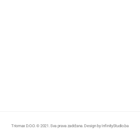
Triomax D.O.O. © 2021. Sva prava zadržana. Design by
InfinityStudio.ba