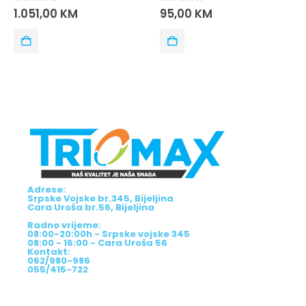
0
out of 5
0
out of 5
1.051,00
KM
95,00
KM
Adrese:
Srpske Vojske br.345, Bijeljina
Cara Uroša br.56, Bijeljina
Radno vrijeme:
08:00-20:00h - Srpske vojske 345
08:00 - 16:00 - Cara Uroša 56
Kontakt:
062/980-986
055/415-722