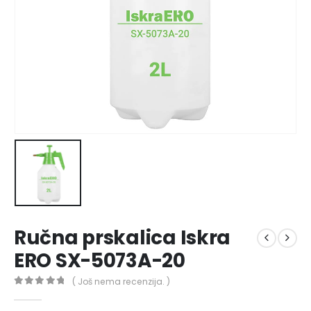
Ručna prskalica Iskra
ERO SX-5073A-20
( Još nema recenzija. )
0
out of 5