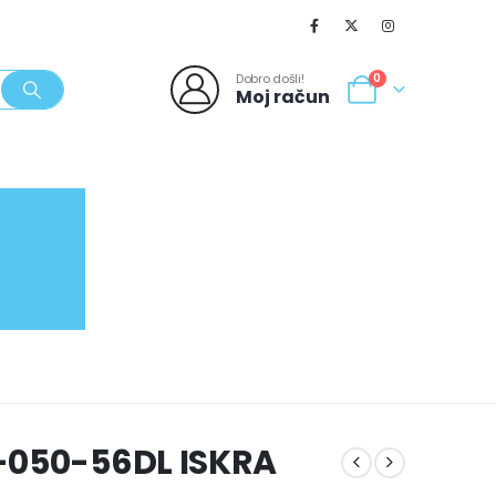
Dobro došli!
0
Moj račun
SVJEŽI POPUSTI
NOVO
062/980-986
-050-56DL ISKRA