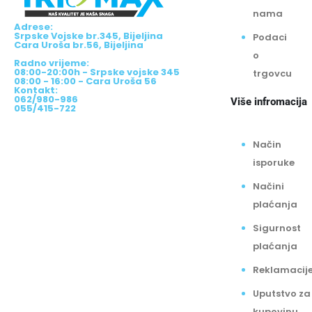
nama
Adrese:
Srpske Vojske br.345, Bijeljina
Podaci
Cara Uroša br.56, Bijeljina
o
Radno vrijeme:
08:00-20:00h - Srpske vojske 345
trgovcu
08:00 - 16:00 - Cara Uroša 56
Kontakt:
062/980-986
Više infromacija
055/415-722
Način
isporuke
Načini
plaćanja
Sigurnost
plaćanja
Reklamacij
Uputstvo za
kupovinu