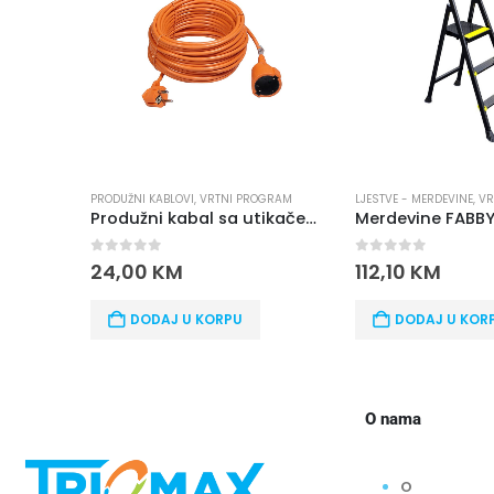
PRODUŽNI KABLOVI
,
VRTNI PROGRAM
LJESTVE - MERDEVINE
,
VR
Produžni kabal sa utikačem za kosilicu 15M
0
out of 5
0
out of 5
24,00
KM
112,10
KM
DODAJ U KORPU
DODAJ U KOR
O nama
O