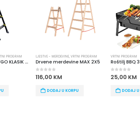
TNI PROGRAM
LJESTVE - MERDEVINE
,
VRTNI PROGRAM
VRTNI PROGRAM
Merdevine FABBYGO KLASIK 117
Drvene merdevine MAX 2X5
Roštilj BBQ 
0
out of 5
0
out of 5
116,00
KM
25,00
KM
PU
DODAJ U KORPU
DODAJ U