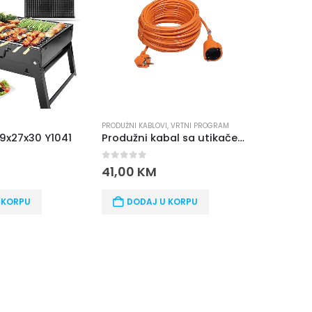
PRODUŽNI KABLOVI
,
VRTNI PROGRAM
LJESTVE - M
39x27x30 Y1041
Produžni kabal sa utikačem za kosilicu 30M
0
out of 5
41,00
KM
0
out o
285,0
 KORPU
DODAJ U KORPU
DOD