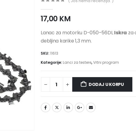
( Još nema recenzija. )
0
out of 5
17,00
KM
Lanac za motorku D-050–56DL
Iskra
za 
debljina karike 1,3 mm.
SKU:
11613
Kategorije:
Lanci za testere
,
Vrtni program
DODAJ U KORPU