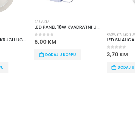
A
RA
LED PANEL 18W KVADRATNI UGRADNI
RASVJETA
,
LED SIJALICE
LED SIJALICA ISKRA C37 E14 3W 3000K
of 5
0
KM
1
0
out of 5
3,70
KM
ODAJ U KORPU
DODAJ U KORPU