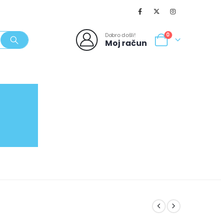
Dobro došli!
0
Moj račun
SVJEŽI POPUSTI
NOVO
062/980-986