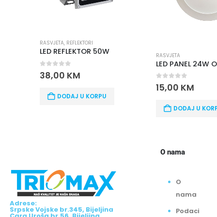
RASVJET
EKTORI
KTOR 50W
RASVJETA
LED PANEL 24W OKRUGLI UGRADNI
0
out 
6,00
5
M
0
out of 5
15,00
KM
D
 U KORPU
DODAJ U KORPU
O nama
O
nama
Adrese:
Srpske Vojske br.345, Bijeljina
Podaci
Cara Uroša br.56, Bijeljina