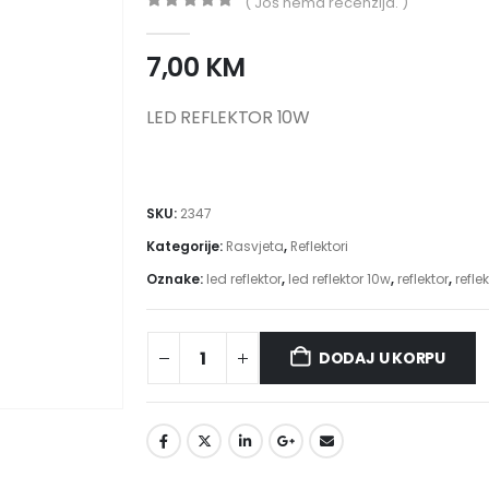
( Još nema recenzija. )
0
out of 5
7,00
KM
LED REFLEKTOR 10W
SKU:
2347
Kategorije:
Rasvjeta
,
Reflektori
Oznake:
led reflektor
,
led reflektor 10w
,
reflektor
,
reflek
DODAJ U KORPU