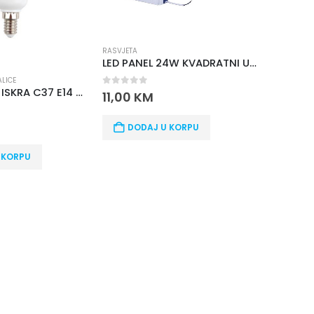
SVJETA
LED PANEL 24W KVADRATNI UGRADNI
RASVJETA
LED PANEL 18W OKRUGLI UGRADNI
out of 5
1,00
KM
0
out of 5
6,00
KM
DODAJ U KORPU
DODAJ U KORPU