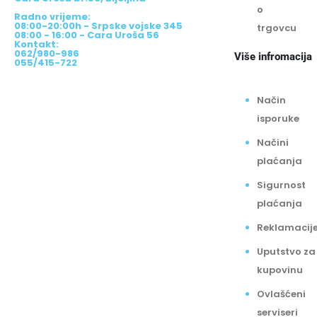
o
Radno vrijeme:
08:00-20:00h - Srpske vojske 345
trgovcu
08:00 - 16:00 - Cara Uroša 56
Kontakt:
062/980-986
Više infromacija
055/415-722
Način
isporuke
Načini
plaćanja
Sigurnost
plaćanja
Reklamacij
Uputstvo za
kupovinu
Ovlašćeni
serviseri