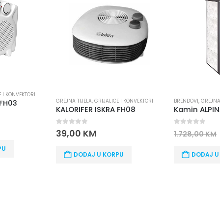
E I KONVEKTORI
GREJNA TIJELA
,
GRIJALICE I KONVEKTORI
BRENDOVI
,
GREJNA
 FH03
KALORIFER ISKRA FH08
0
out of 5
0
out of 5
39,00
KM
1.728,00
KM
PU
DODAJ U KORPU
DODAJ U