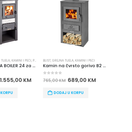
 TIJELA
,
KAMINI I PEĆI
,
PEĆI ZA ETAŽNO GRIJANJE
BLIST
,
GREJNA TIJELA
,
PRO TERMO
,
KAMINI I PEĆI
GREJNA TIJE
Kamin ALPINA BOILER 24 za etažno grijanje
Kamin na čvrsto gorivo B2 ETAŽNI BLIST
0
out of 5
0
out o
1.555,00
KM
689,00
KM
111,00
765,00
KM
 KORPU
DODAJ U KORPU
DOD