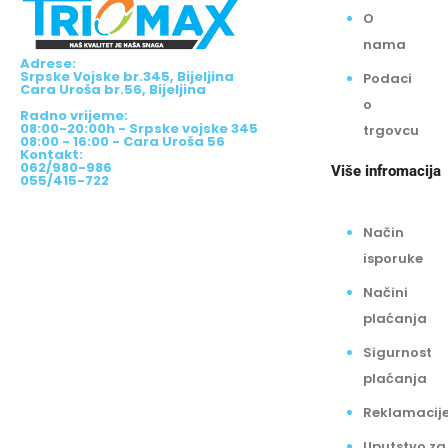
O
nama
Adrese:
Srpske Vojske br.345, Bijeljina
Podaci
Cara Uroša br.56, Bijeljina
o
Radno vrijeme:
08:00-20:00h - Srpske vojske 345
trgovcu
08:00 - 16:00 - Cara Uroša 56
Kontakt:
062/980-986
Više infromacija
055/415-722
Način
isporuke
Načini
plaćanja
Sigurnost
plaćanja
Reklamacij
Uputstvo za