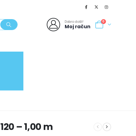
Dobro došli!
0
Moj račun
SVJEŽI POPUSTI
NOVO
062/980-986
20 – 1,00 m