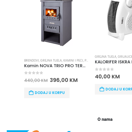
GREJNA TIJELA
,
GRIJALIC
BRENDOVI
,
GREJNA TIJELA
,
KAMINI I PEĆI
,
PRO TERMO
KALORIFER ISKRA
Kamin NOVA TRIO PRO TERMO
0
out of 5
40,00
KM
0
out of 5
396,00
KM
440,00
KM
DODAJ U KOR
DODAJ U KORPU
O nama