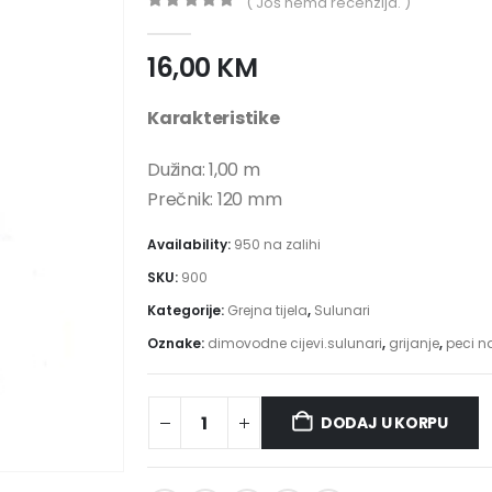
( Još nema recenzija. )
0
out of 5
16,00
KM
Karakteristike
Dužina: 1,00 m
Prečnik: 120 mm
Availability:
950 na zalihi
SKU:
900
Kategorije:
Grejna tijela
,
Sulunari
Oznake:
dimovodne cijevi.sulunari
,
grijanje
,
peci n
DODAJ U KORPU