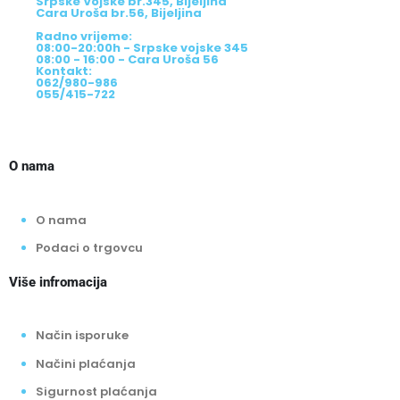
Srpske Vojske br.345, Bijeljina
Cara Uroša br.56, Bijeljina
Radno vrijeme:
08:00-20:00h - Srpske vojske 345
08:00 - 16:00 - Cara Uroša 56
Kontakt:
062/980-986
055/415-722
O nama
O nama
Podaci o trgovcu
Više infromacija
Način isporuke
Načini plaćanja
Sigurnost plaćanja