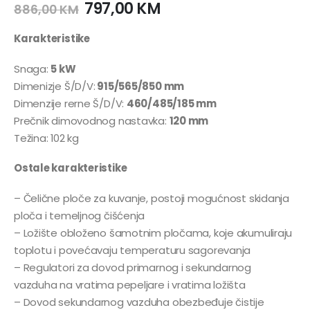
797,00
KM
886,00
KM
Karakteristike
Snaga:
5 kW
Dimenizje Š/D/V:
915/565/850 mm
Dimenzije rerne Š/D/V:
460/485/185 mm
Prečnik dimovodnog nastavka:
120 mm
Težina: 102 kg
Ostale karakteristike
– Čelične ploče za kuvanje, postoji mogućnost skidanja
ploča i temeljnog čišćenja
– Ložište obloženo šamotnim pločama, koje akumuliraju
toplotu i povećavaju temperaturu sagorevanja
– Regulatori za dovod primarnog i sekundarnog
vazduha na vratima pepeljare i vratima ložišta
– Dovod sekundarnog vazduha obezbeđuje čistije