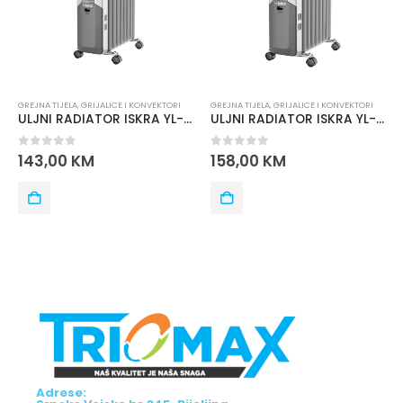
GREJNA TIJELA
,
GRIJALICE I KONVEKTORI
GREJNA TIJELA
,
GRIJALICE I KONVEKTORI
ULJNI RADIATOR ISKRA YL-B28-9
ULJNI RADIATOR ISKRA YL-B28-11
0
out of 5
0
out of 5
143,00
KM
158,00
KM
Adrese: