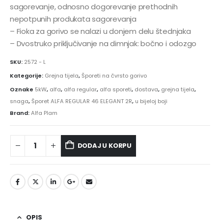
sagorevanje, odnosno dogorevanje prethodnih
nepotpunih produkata sagorevanja
– Fioka za gorivo se nalazi u donjem delu štednjaka
– Dvostruko priključivanje na dimnjak: bočno i odozgo
SKU:
2572 - L
Kategorije:
Grejna tijela
,
Šporeti na čvrsto gorivo
Oznake
5kW
,
alfa
,
alfa regular
,
alfa sporeti
,
dostava
,
grejna tijela
,
snaga
,
Šporet ALFA REGULAR 46 ELEGANT 2R
,
u bijeloj boji
Brand:
Alfa Plam
DODAJ U KORPU
OPIS