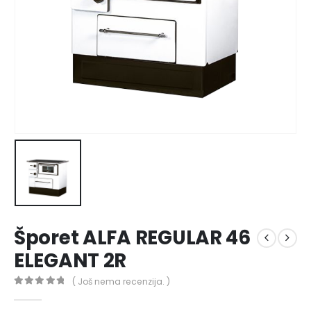
Šporet ALFA REGULAR 46
ELEGANT 2R
( Još nema recenzija. )
0
out of 5