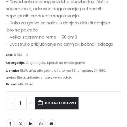
– Dovod sekundarnog vazduha obezbeđuje čistije
sagorevanje, odnosno dogorevanje prethodnih
nepotpunih produkata sagorevanja
– Fioka za gorivo se nalazi u donjem delu štednjaka –
lako se pokreće
– Velika zapremina rerne – 58 dm3
– Dvostruko priključivanje na dimnjak: bočno i odozgo
SKU:
9483 - D
Kategorije:
Grejna tijela
,
Šporeti na čvrsto gorivo
Oznake
5kW
,
alfa
,
alfa plam
,
alfa termo 55
,
alfaplam
,
EK-550
,
grejna tijela
,
grijanje
,
snaga
,
veleprodaja
Brand:
Alfa Plam
DODAJ U KORPU