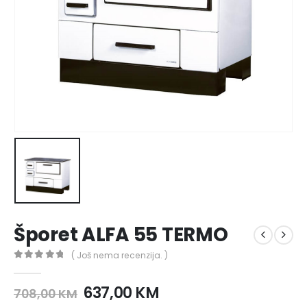
Šporet ALFA 55 TERMO
( Još nema recenzija. )
0
out of 5
637,00
KM
708,00
KM