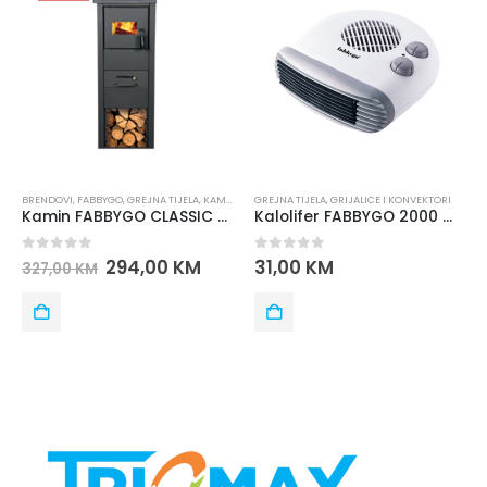
ENDOVI
,
FABBYGO
,
GREJNA TIJELA
,
KAMINI I PEĆI
GREJNA TIJELA
,
GRIJALICE I KONVEKTORI
BREND
Kamin FABBYGO CLASSIC sa staklom
Kalolifer FABBYGO 2000 W HOT 3003
out of 5
0
out of 5
0
ou
294,00
KM
31,00
KM
27,00
KM
440