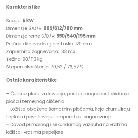
Karakteristike
Snaga:
5 kW
Dimenzije Š/D/V:
965/612/780 mm
Dimenzije rerne Š/D/V:
550/540/195 mm
Prečnik dimovodnog nastavka: 120 mm
Zapremina zagrijevanja: 133 m3
Težina: 98/ 113 kg
Stepen iskorištenja: 70,53 / 76,52 %
Ostale karakteristike
– Čelične ploče za kuvanje, postoji mogućnost skidanja
ploča i temeljnog čišćenja
– Ložište obloženo šamotnim pločama, koje akumuliraju
toplotu i povećavaju temperaturu sagorevanja
– Dovod primarnog i sekundarnog vazduha na vratima
ložišta i vratima pepeljare