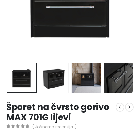
Šporet na čvrsto gorivo
MAX 701G lijevi
( Još nema recenzija. )
0
out of 5