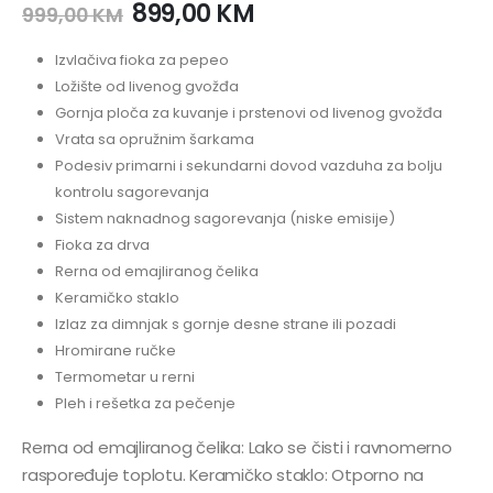
899,00
KM
999,00
KM
Izvlačiva fioka za pepeo
Ložište od livenog gvožđa
Gornja ploča za kuvanje i prstenovi od livenog gvožđa
Vrata sa opružnim šarkama
Podesiv primarni i sekundarni dovod vazduha za bolju
kontrolu sagorevanja
Sistem naknadnog sagorevanja (niske emisije)
Fioka za drva
Rerna od emajliranog čelika
Keramičko staklo
Izlaz za dimnjak s gornje desne strane ili pozadi
Hromirane ručke
Termometar u rerni
Pleh i rešetka za pečenje
Rerna od emajliranog čelika: Lako se čisti i ravnomerno
raspoređuje toplotu.
Keramičko staklo: Otporno na