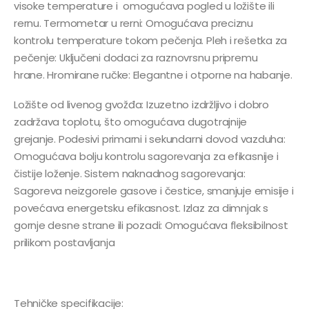
visoke temperature i omogućava pogled u ložište ili
rernu.
Termometar u rerni: Omogućava preciznu
kontrolu temperature tokom pečenja.
Pleh i rešetka za
pečenje: Uključeni dodaci za raznovrsnu pripremu
hrane.
Hromirane ručke: Elegantne i otporne na habanje.
Ložište od livenog gvožđa:
Izuzetno izdržljivo i dobro
zadržava toplotu, što omogućava dugotrajnije
grejanje.
Podesivi primarni i sekundarni dovod vazduha:
Omogućava bolju kontrolu sagorevanja za efikasnije i
čistije loženje.
Sistem naknadnog sagorevanja:
Sagoreva neizgorele gasove i čestice, smanjuje emisije i
povećava energetsku efikasnost.
Izlaz za dimnjak s
gornje desne strane ili pozadi: Omogućava fleksibilnost
prilikom postavljanja
Tehničke specifikacije: