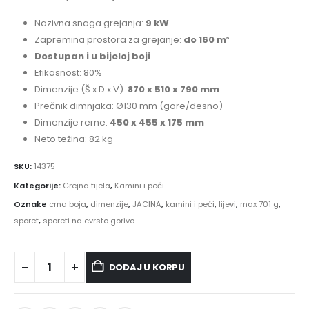
Nazivna snaga grejanja:
9 kW
Zapremina prostora za grejanje:
do 160 m³
Dostupan i u bijeloj boji
Efikasnost: 80%
Dimenzije (Š x D x V):
870 x 510 x 790 mm
Prečnik dimnjaka: Ø130 mm (gore/desno)
Dimenzije rerne:
450 x 455 x 175 mm
Neto težina: 82 kg
SKU:
14375
Kategorije:
Grejna tijela
,
Kamini i peći
Oznake
crna boja
,
dimenzije
,
JACINA
,
kamini i peći
,
lijevi
,
max 701 g
,
sporet
,
sporeti na cvrsto gorivo
DODAJ U KORPU