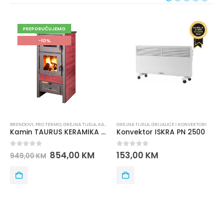
PREPORUČUJEMO
-10%
BRENDOVI
,
PRO TERMO
,
GREJNA TIJELA
,
KAMINI I PEĆI
GREJNA TIJELA
,
GRIJALICE I KONVEKTORI
Kamin TAURUS KERAMIKA sa rernom PRO TERMO
Konvektor ISKRA PN 2500
0
out of 5
0
out of 5
854,00
KM
153,00
KM
949,00
KM