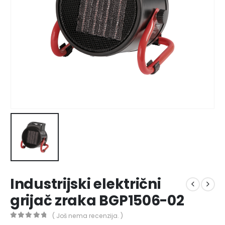
Industrijski električni
grijač zraka BGP1506-02
( Još nema recenzija. )
0
out of 5