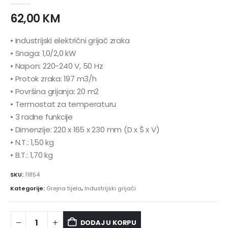
62,00
KM
• Industrijski električni grijač zraka
• Snaga: 1,0/2,0 kW
• Napon: 220-240 V, 50 Hz
• Protok zraka: 197 m3/h
• Površina grijanja: 20 m2
• Termostat za temperaturu
• 3 radne funkcije
• Dimenzije: 220 x 165 x 230 mm (D x Š x V)
• N.T.: 1,50 kg
• B.T.: 1,70 kg
SKU:
11854
Kategorije:
Grejna tijela
,
Industrijski grijači
DODAJ U KORPU