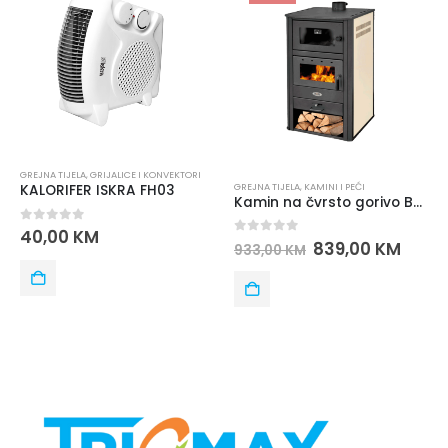
GREJNA TIJELA
,
GRIJALICE I KONVEKTORI
GREJNA TIJELA
,
KAMINI I PEĆI
KALORIFER ISKRA FH03
Kamin na čvrsto gorivo BRM BLIST
0
out of 5
40,00
KM
0
out of 5
839,00
KM
933,00
KM