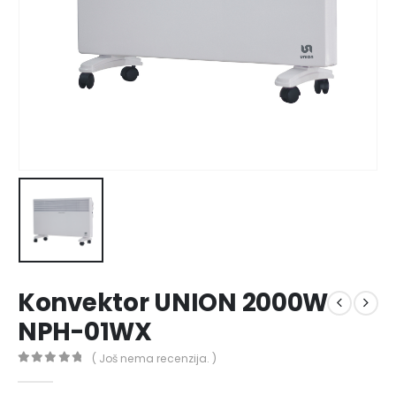
Konvektor UNION 2000W
NPH-01WX
( Još nema recenzija. )
0
out of 5