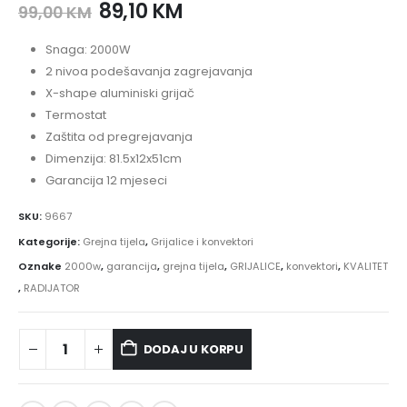
89,10
KM
99,00
KM
Snaga: 2000W
2 nivoa podešavanja zagrejavanja
X-shape aluminiski grijač
Termostat
Zaštita od pregrejavanja
Dimenzija: 81.5x12x51cm
Garancija 12 mjeseci
SKU:
9667
Kategorije:
Grejna tijela
,
Grijalice i konvektori
Oznake
2000w
,
garancija
,
grejna tijela
,
GRIJALICE
,
konvektori
,
KVALITET
,
RADIJATOR
DODAJ U KORPU