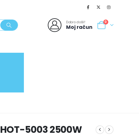
Dobro došli!
0
Moj račun
SVJEŽI POPUSTI
NOVO
062/980-986
 HOT-5003 2500W