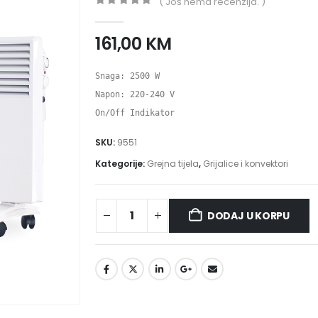
( Još nema recenzija. )
0
out of 5
161,00
KM
Snaga: 2500 W

Napon: 220-240 V

On/Off Indikator
SKU:
9551
Kategorije:
Grejna tijela
,
Grijalice i konvektori
DODAJ U KORPU