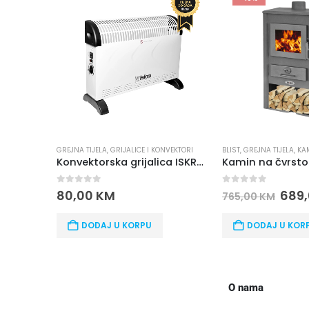
GREJNA TIJELA
,
GRIJALICE I KONVEKTORI
BLIST
,
GREJNA TIJELA
,
KAMIN
Konvektorska grijalica ISKRA DL01S TURBO
0
out of 5
0
out of 5
80,00
KM
689,
765,00
KM
DODAJ U KORPU
DODAJ U KORPU
O nama