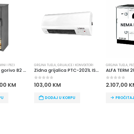
NEMA N
I I PEĆI
GREJNA TIJELA
,
GRIJALICE I KONVEKTORI
GREJNA TIJELA
,
PEĆI 
Kamin na čvrsto gorivo B2 ETAŽNI BLIST
Zidna grijalica PTC-2021L ISKRA
0
out of 5
0
out of 5
00
KM
103,00
KM
2.107,00
KM
DODAJ U KORPU
PROČITAJ V