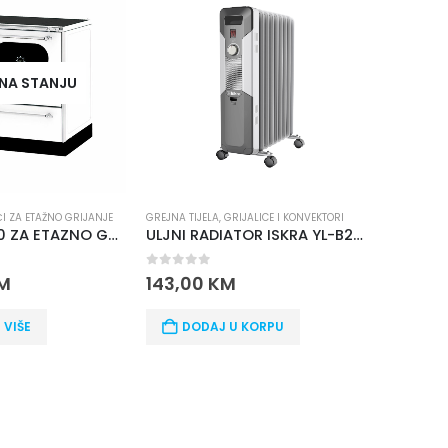
-1
A STANJU
ZA ETAŽNO GRIJANJE
GREJNA TIJELA
,
GRIJALICE I KONVEKTORI
BRENDOVI
,
GRE
ALFA TERM 20 ZA ETAZNO GRIJANJE
ULJNI RADIATOR ISKRA YL-B28-9
Kamin NO
0
out of 5
0
out of 
143,00
KM
626,00
K
IŠE
DODAJ U KORPU
DODA