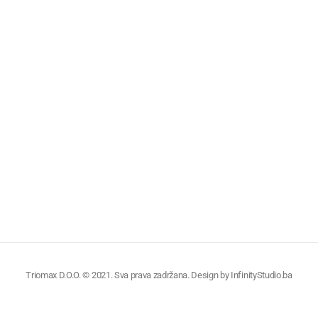
Triomax D.O.O. © 2021. Sva prava zadržana. Design by
InfinityStudio.ba