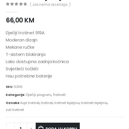
( Još nema recenzija. )
0
out of 5
66,00
KM
Dječiji trotinet 919A
Moderan dizajn
Mekane ručke
T-sistem blokiranja
Lako dostupna zadnja kočnica
Svijetleći točkići
nisu potrebne baterije
SKU:
5256
Kategorije:
Dječiji program
,
Trotineti
Oznake
kupi trotinet
,
trotinet
,
trotinet bijeljina
,
trotineti bijeljina
,
zuti trotinet
DODAJ U KORPU