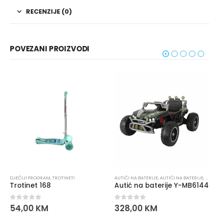
RECENZIJE (0)
POVEZANI PROIZVODI
JEČIJI PROGRAM
DJEČIJI PROGRAM
,
TROTINETI
AUTIĆI NA BATERIJE
,
AUTIĆI NA BATERIJE
,
DJEČI
Trotinet 168
Autić na baterije Y-MB6144
0
out of 5
0
out of 5
54,00
KM
328,00
KM