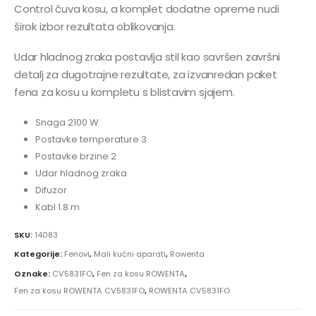
Control čuva kosu, a komplet dodatne opreme nudi
širok izbor rezultata oblikovanja.
Udar hladnog zraka postavlja stil kao savršen završni
detalj za dugotrajne rezultate, za izvanredan paket
fena za kosu u kompletu s blistavim sjajem.
Snaga 2100 W
Postavke temperature 3
Postavke brzine 2
Udar hladnog zraka
Difuzor
Kabl 1.8 m
SKU:
14083
Kategorije:
Fenovi
,
Mali kućni aparati
,
Rowenta
Oznake:
CV5831FO
,
Fen za kosu ROWENTA
,
Fen za kosu ROWENTA CV5831FO
,
ROWENTA CV5831FO