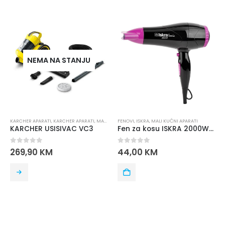
NEMA NA STANJU
KARCHER APARATI
,
KARCHER APARATI
,
MALI KUĆNI APARATI
FENOVI
,
ISKRA
,
USISIVAČI
,
MALI KUĆNI APARATI
,
USISIVAČI
KARCHER USISIVAC VC3
Fen za kosu ISKRA 2000W RH-1803AM-1 roze
0
out of 5
0
out of 5
269,90
KM
44,00
KM