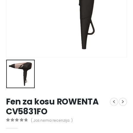
Fen za kosu ROWENTA
CV5831FO
( Još nema recenzija. )
0
out of 5