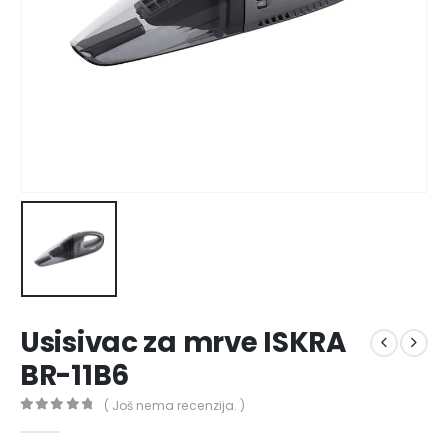
Usisivac za mrve ISKRA
BR-11B6
( Još nema recenzija. )
0
out of 5