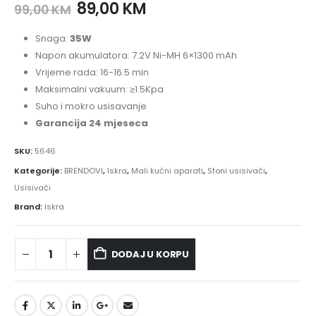
89,00
KM
99,00
KM
Snaga:
35W
Napon akumulatora: 7.2V Ni-MH 6×1300 mAh
Vrijeme rada: 16-16.5 min
Maksimalni vakuum: ≥1.5Kpa
Suho i mokro usisavanje
Garancija 24 mjeseca
SKU:
5646
Kategorije:
BRENDOVI
,
Iskra
,
Mali kućni aparati
,
Stoni usisivači
,
Usisivači
Brand:
Iskra
DODAJ U KORPU