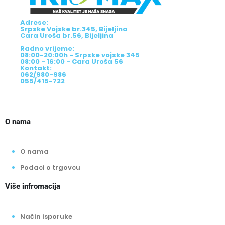
Adrese:
Srpske Vojske br.345, Bijeljina
Cara Uroša br.56, Bijeljina
Radno vrijeme:
08:00-20:00h - Srpske vojske 345
08:00 - 16:00 - Cara Uroša 56
Kontakt:
062/980-986
055/415-722
O nama
O nama
Podaci o trgovcu
Više infromacija
Način isporuke