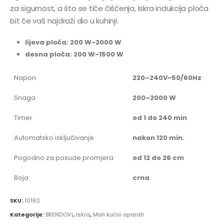
za sigurnost, a što se tiče čišćenja, Iskra indukcija ploča
bit će vaš najdraži dio u kuhinji.
lijeva ploča: 200 W-2000 W
desna ploča: 200 W-1500 W
Napon
220–240V~50/60Hz
Snaga
200–2000 W
Timer
od 1 do 240 min
Automatsko isključivanje
nakon 120 min.
Pogodno za posude promjera
od 12 do 26 cm
Boja
crna
SKU:
10162
Kategorije:
BRENDOVI
,
Iskra
,
Mali kućni aparati