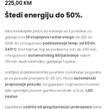
225,00
KM
Štedi energiju do 50%.
Iskra indukcijska ploča za kuhanje sa 2 površine za
grijanje ima
10 stupnjeva radne snage
od 200 do
2000 W i omogućava
podešavanje temp. od 60 do
240°C
. Ima tajmer, koji se podesi na od 1 do 240 min.
i mogućnost
automatskog isključivanja
nakon
120 min. Nudi minimalno gubljenje topline.
Izdržljiva staklokeramička površina za kuhanje pogodna
je za posude promjera 12–26 cm. Ploča
automatski
prepoznaje posudu
. Sa grijanjem i tajmerom možete
lako upravljati putem gumba na dodir, a tu je i
LED
zaslon
.
Ugrađena
zaštita od pregrijavanja i prenapona
brine