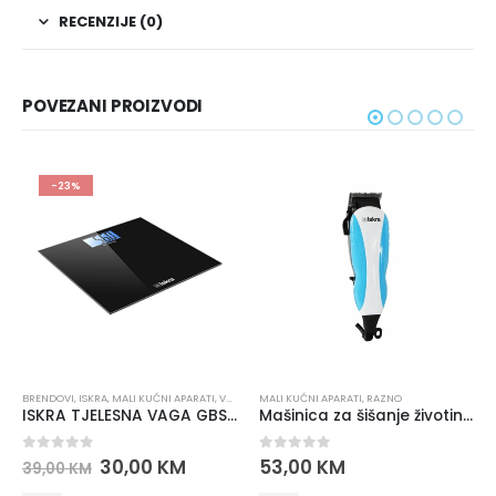
RECENZIJE (0)
POVEZANI PROIZVODI
-23%
BRENDOVI
,
ISKRA
,
MALI KUĆNI APARATI
,
VAGE
,
VAGE TJELESNE
MALI KUĆNI APARATI
,
RAZNO
MA
ISKRA TJELESNA VAGA GBS1501-BL
Mašinica za šišanje životinja ISKRA PET 2506
0
out of 5
0
out of 5
0
30,00
KM
53,00
KM
39,00
KM
3