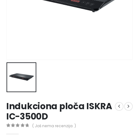
Indukciona ploča ISKRA
IC-3500D
( Još nema recenzija. )
0
out of 5