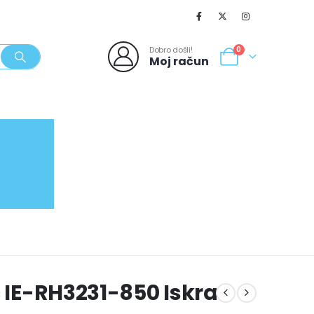
Dobro došli!
0
Moj račun
SVJEŽI POPUSTI
NOVO
062/980-986
ć IE-RH3231-850 Iskra