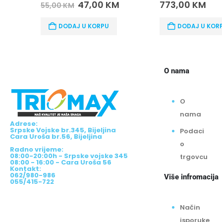
0
out of 5
0
out of 5
47,00
KM
773,00
KM
55,00
KM
DODAJ U KORPU
DODAJ U KORPU
O nama
O
nama
Adrese:
Srpske Vojske br.345, Bijeljina
Podaci
Cara Uroša br.56, Bijeljina
o
Radno vrijeme:
08:00-20:00h - Srpske vojske 345
trgovcu
08:00 - 16:00 - Cara Uroša 56
Kontakt:
062/980-986
Više infromacija
055/415-722
Način
isporuke