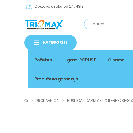
Dostava u roku od 24/48h
KATEGORIJE
Početna
Ugrabi POPUST
O nama
Produžena garancija
PRODAVNICA
BUŠILICA UDARNI ČEKIĆ IE-RH3231-85