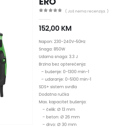
ERO
( Još nema recenzija. )
0
out of 5
152,00
KM
Napon: 230-240V~50Hz
Snaga: 850W
Udarna snaga: 3.3 J
Brzina bez opterećenja:
– bušenje: 0-1300 min-1
– udaranje: 0-5100 min-1
SDS+ sistem svrdla
Dodatna ručka
Max. kapacitet bušenja:
– čelik: Ø 13 mm
– beton: Ø 26 mm
– drvo: Ø 30 mm