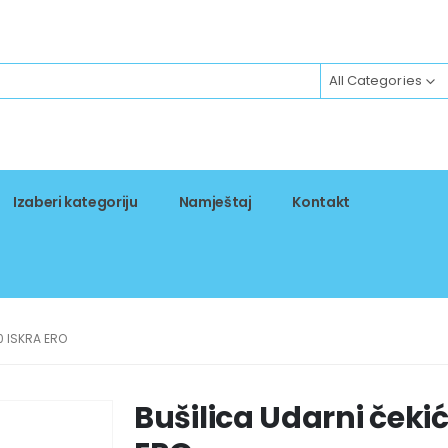
All Categories
Izaberi kategoriju
Namještaj
Kontakt
0 ISKRA ERO
Bušilica Udarni čeki