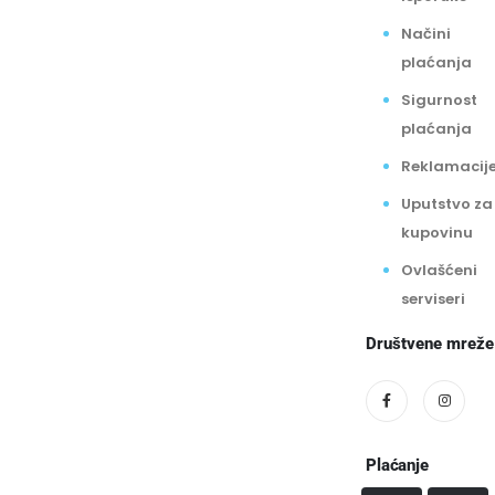
Načini
plaćanja
Sigurnost
plaćanja
Reklamacij
Uputstvo za
kupovinu
Ovlašćeni
serviseri
Društvene mreže
Plaćanje