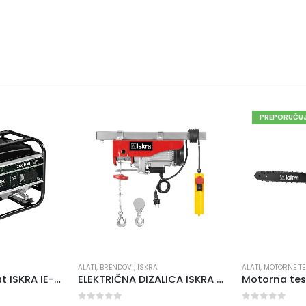
PREPORUČUJEMO
ALATI
,
BRENDOVI
,
ISKRA
ALATI
,
MOTORNE TESTERE
Benzinski agregat ISKRA IE-GG2800
ELEKTRIČNA DIZALICA ISKRA EV-200-400