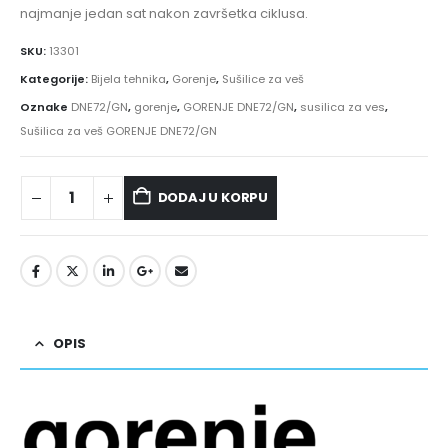
najmanje jedan sat nakon završetka ciklusa.
SKU:
13301
Kategorije:
Bijela tehnika
,
Gorenje
,
Sušilice za veš
Oznake
DNE72/GN
,
gorenje
,
GORENJE DNE72/GN
,
susilica za ves
,
Sušilica za veš GORENJE DNE72/GN
DODAJ U KORPU
OPIS