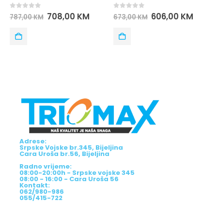
0
out of 5
0
out of 5
KM
606,00
KM
562,00
K
673,00
KM
703,00
KM
Adrese:
Srpske Vojske br.345, Bijeljina
Cara Uroša br.56, Bijeljina
Radno vrijeme:
08:00-20:00h - Srpske vojske 345
08:00 - 16:00 - Cara Uroša 56
Kontakt:
062/980-986
055/415-722