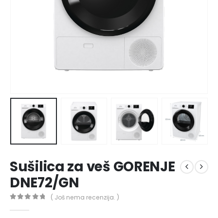
Sušilica za veš GORENJE
DNE72/GN
( Još nema recenzija. )
0
out of 5