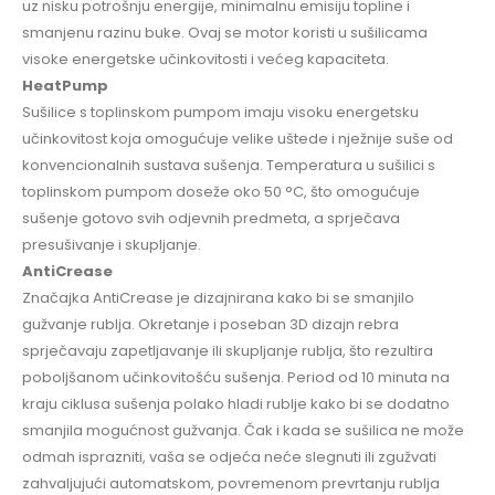
uz nisku potrošnju energije, minimalnu emisiju topline i
smanjenu razinu buke. Ovaj se motor koristi u sušilicama
visoke energetske učinkovitosti i većeg kapaciteta.
HeatPump
Sušilice s toplinskom pumpom imaju visoku energetsku
učinkovitost koja omogućuje velike uštede i nježnije suše od
konvencionalnih sustava sušenja. Temperatura u sušilici s
toplinskom pumpom doseže oko 50 °C, što omogućuje
sušenje gotovo svih odjevnih predmeta, a sprječava
presušivanje i skupljanje.
AntiCrease
Značajka AntiCrease je dizajnirana kako bi se smanjilo
gužvanje rublja. Okretanje i poseban 3D dizajn rebra
sprječavaju zapetljavanje ili skupljanje rublja, što rezultira
poboljšanom učinkovitošću sušenja. Period od 10 minuta na
kraju ciklusa sušenja polako hladi rublje kako bi se dodatno
smanjila mogućnost gužvanja. Čak i kada se sušilica ne može
odmah isprazniti, vaša se odjeća neće slegnuti ili zgužvati
zahvaljujući automatskom, povremenom prevrtanju rublja