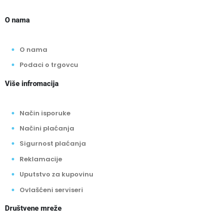
O nama
O nama
Podaci o trgovcu
Više infromacija
Način isporuke
Načini plaćanja
Sigurnost plaćanja
Reklamacije
Uputstvo za kupovinu
Ovlašćeni serviseri
Društvene mreže