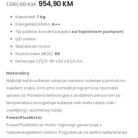
954,90
KM
1.061,00
KM
Kapacitet:
7 kg
Energetska klasa:
A++
Tip sušilice: kondenzacijska
sa toplotnom pumpom
LED zaslon
Standardni motor
Razina buke dB(A):
65
Dimenzije V/Š/D: 85 x 60 x 62,5 cm
NatureDry
Najbolji način sušenja rublja je naravno sušenje u prirodi na
svježem zraku, a mi smo osmislili program koji oponaša
upravo to. Posebna tehnologija s dodatnim senzorom za
temperaturu omogućuje sušenje svih vrsta rublja, čak i
osjetljivog i sportskog rublja.
PowerPlusMotor
PowerPlusMotor je motor najnovije generacije s
niskoenergetskim radom. Pogodan je za velika opterećenja