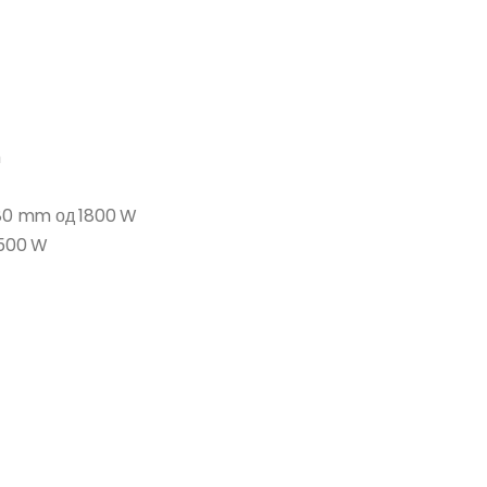
m
180 mm од 1800 W
6500 W