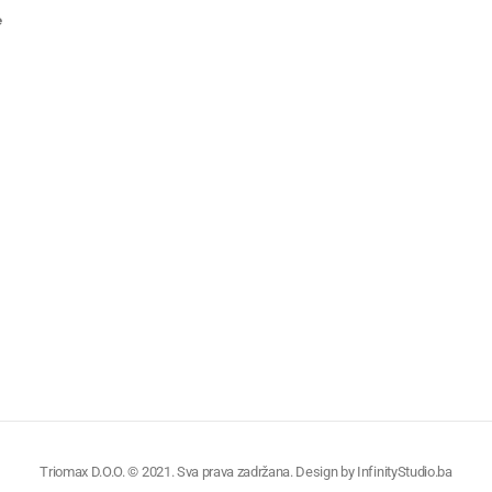
e
Triomax D.O.O. © 2021. Sva prava zadržana. Design by
InfinityStudio.ba