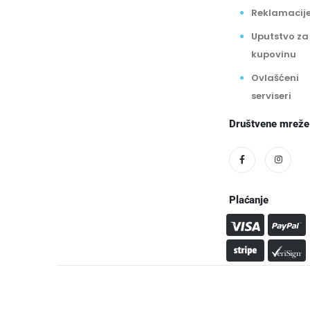
Reklamacij
Uputstvo za
kupovinu
Ovlašćeni
serviseri
Društvene mreže
Plaćanje