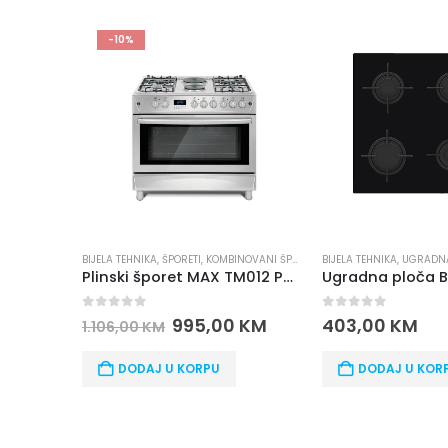
PREPORUČUJEMO
-10%
VANI ŠPORETI
,
BIJELA TEHNIKA
PLINSKI ŠPORETI
,
UGRADNA TEHNIKA
,
UGRADNE PLOČE
BIJELA TEHNIKA
,
ŠPORETI
,
Plinski šporet MAX TM012 P90X60IN4G4+2E
Ugradna ploča BEKO HILG 64120 S
0
out of 5
0
out of 5
KM
403,00
KM
433
481,00
KM
DODAJ U KORPU
DODAJ U KOR