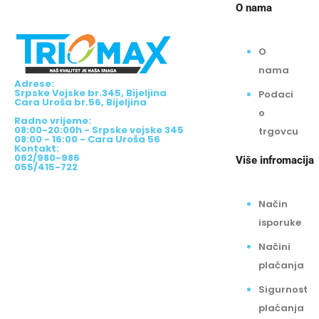
O nama
O
nama
Adrese:
Srpske Vojske br.345, Bijeljina
Podaci
Cara Uroša br.56, Bijeljina
o
Radno vrijeme:
08:00-20:00h - Srpske vojske 345
trgovcu
08:00 - 16:00 - Cara Uroša 56
Kontakt:
062/980-986
Više infromacija
055/415-722
Način
isporuke
Načini
plaćanja
Sigurnost
plaćanja