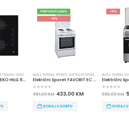
-10%
-10%
ELEKTRIČNI ŠPORETI
,
BRENDOVI
BIJELA TEHNIKA
,
FAVORIT ELECTRONICS
,
KOMBINOVANI ŠPORETI
,
ŠPORETI
BEKO
,
BIJELA TEHNI
Elekrični šporet FAVORIT EC 640 WWFT
Električni šporet Favorit CC60-22SF
0
out of 5
0
out of 5
,00
KM
536,00
KM
596,00
KM
878,00
KM
PU
DODAJ U KORPU
DODAJ U