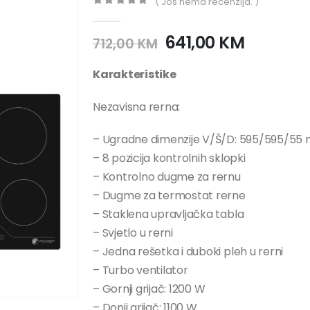
( Još nema recenzija. )
0
out of 5
641,00
KM
712,00
KM
Karakteristike
Nezavisna rerna:
– Ugradne dimenzije V/Š/D: 595/595/55
– 8 pozicija kontrolnih sklopki
– Kontrolno dugme za rernu
– Dugme za termostat rerne
– Staklena upravljačka tabla
– Svjetlo u rerni
– Jedna rešetka i duboki pleh u rerni
– Turbo ventilator
– Gornji grijač: 1200 W
– Donji grijač: 1100 W