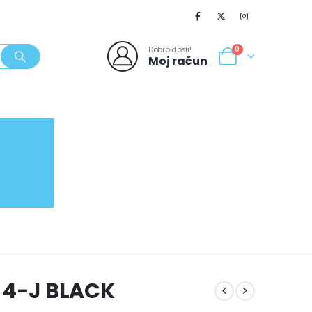
Dobro došli!
0
Moj račun
SVJEŽI POPUSTI
NOVO
062/980-986
 4-J BLACK