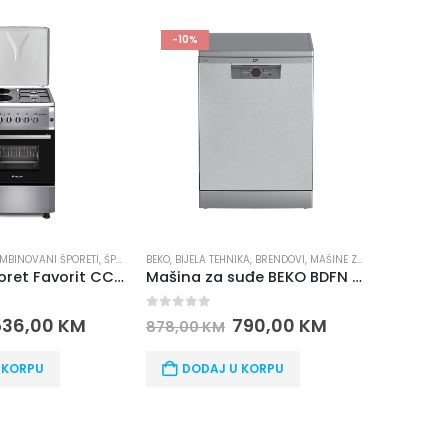
-15%
-10%
KA
,
BRENDOVI
,
MAŠINE ZA SUDOVE
BIJELA TEHNIKA
,
BRENDOVI
,
FAVORIT ELECTRONICS
BIJELA TEHN
,
SUŠILICE 
Mašina za suđe BEKO BDFN 26430 X
Sušilica za veš FAVORIT C-82T sa toplotnom pumpom
0
out of 5
0
out o
790,00
KM
799,00
KM
941,00
KM
673,00
 KORPU
DODAJ U KORPU
DOD