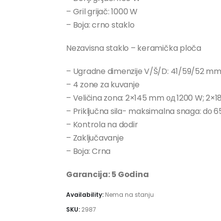
– Gril grijač: 1000 W
– Boja: crno staklo
Nezavisna staklo – keramička ploča
– Ugradne dimenzije V/Š/D: 41/59/52 m
– 4 zone za kuvanje
– Veličina zona: 2×145 mm од 1200 W; 2×
– Priključna sila- maksimalna snaga: dо 
– Kontrola na dodir
– Zaključavanje
– Boja: Crna
Garancija:
5 Godina
Availability:
Nema na stanju
SKU:
2987