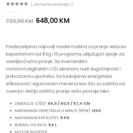
( Još nema recenzija. )
0
out of 5
648,00
KM
720,00
KM
Predstavljamo najnoviji model mašina za pranje veša sa
kapacitetom od 8 kg i 15 programa, uključujući opcije za
osetljivo/ručno pranje. Sa inverterskim
motorom,digitalnim LCD ekranom, nudi dugotrajnost i
jednostavnu upotrebu. Sa funkcijama energetske
efikasnosti i sigurnosnim merama kao što su zaštita od
curenja i dečija zaštita, pranje veša postaje lako.
DIMENZIJE V/Š/D:
84,5 / 60,5 / 57,4 CM
MAKSIMALNI OKRETANJA U MINUTI (RPM):
1200
MAKSIMALNI KAPACITET:
8 KG
BUBANJ OD INOX:
54 L
MOTOR INVERTER