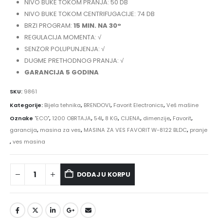
NIVO BUKE TOKOM PRANJA: 50 DB
NIVO BUKE TOKOM CENTRIFUGACIJE: 74 DB
BRZI PROGRAM:
15 MIN. NA 30°
REGULACIJA MOMENTA: √
SENZOR POLUPUNJENJA: √
DUGME PRETHODNOG PRANJA: √
GARANCIJA 5 GODINA
SKU:
9861
Kategorije:
Bijela tehnika
,
BRENDOVI
,
Favorit Electronics
,
Veš mašine
Oznake
"ECO"
,
1200 OBRTAJA
,
54l
,
8 KG
,
CIJENA
,
dimenzije
,
Favorit
,
garancija
,
masina za ves
,
MASINA ZA VES FAVORIT W-8122 BLDC
,
pranje
,
ves masina
DODAJ U KORPU