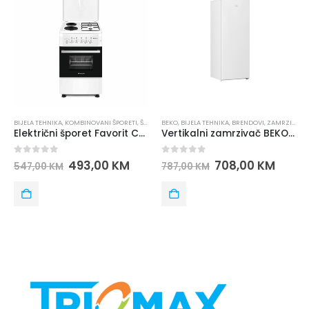
BIJELA TEHNIKA
,
KOMBINOVANI ŠPORETI
,
ŠPORETI
BEKO
,
BIJELA TEHNIKA
,
BRENDOVI
,
ZAMRZIVAČI
Električni šporet Favorit CC60-22W
Vertikalni zamrzivač BEKO RFSA 210 K30WN
0
out of 5
0
out of 5
493,00
KM
708,00
KM
547,00
KM
787,00
KM