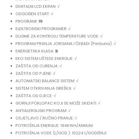
DIGITALNI LCD EKRAN: √
ODGOĐEN START: √
PROGRAMI:
15
ELEKTRONSKI PROGRAMER: √
DUGME ZA KONTROLU TEMPERATURE VODE: √
PROGRAM PRANJA JORGANA I ĆEBADI (Perbuna): √
ENERGETSKA KLASA:
B
EKO SISTEM UŠTEDE ENERGIJE: √
ZAŠTITA OD CURENJA: √
ZAŠTITA OD PJENE: √
AUTOMATSKI BALANCE SISTEM: √
SISTEM OTKRIVANJA GREŠKA: √
ZAŠTITA OD DJECE: √
GORNJI POKLOPAC KOJI SE MOŽE SKIDATI: √
ANTIALERGIJSKI PROGRAM: √
OSJETLJIVO / RUČNO PRANJE: √
POTROŠNJA ENERGIJE: 194KWH/ANNUM
POTROŠNJA VODE (L/GOD.): 10224 L/GODIŠNJI