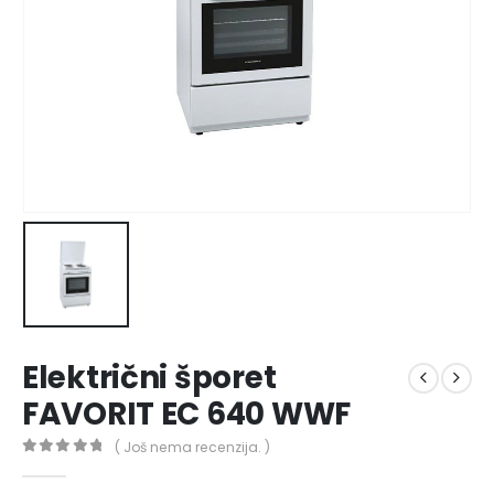
Električni šporet
FAVORIT EC 640 WWF
( Još nema recenzija. )
0
out of 5