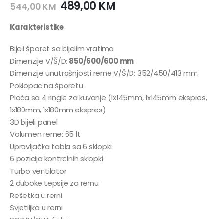
489,00
KM
544,00
KM
Karakteristike
Bijeli šporet sa bijelim vratima
Dimenzije V/Š/D:
850/600/600 mm
Dimenzije unutrašnjosti rerne V/Š/D: 352/450/413 mm
Poklopac na šporetu
Ploča sa 4 ringle za kuvanje (1x145mm, 1x145mm ekspres,
1x180mm, 1x180mm ekspres)
3D bijeli panel
Volumen rerne: 65 lt
Upravljačka tabla sa 6 sklopki
6 pozicija kontrolnih sklopki
Turbo ventilator
2 duboke tepsije za rernu
Rešetka u rerni
Svjetiljka u rerni