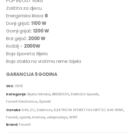
POP IN/OUT fioka
Zaštita za djecu
Energetska klasa:
B
Donji grijač:
1100 W
Gornji grijač:
1200 W
Brzi grijač:
2000 W
Roštilj –
2000W
Boja šporeta: Bijela
Boja stakla na vratima rerne: bijela
GARANCIJA 5 GODINA
SKU:
3918
Kategorije:
Bijela tehnika
,
BRENDOVI
,
Električni šporeti
,
Favorit Electronics
,
Šporeti
Oznake
640
,
EC
,
Elektricni
,
ELEKTRICNI SPORET FAVORIT EC 640 WWF
,
Favorit
,
sporet
,
triomax
,
veleprodaja
,
WWF
Brand:
Favorit