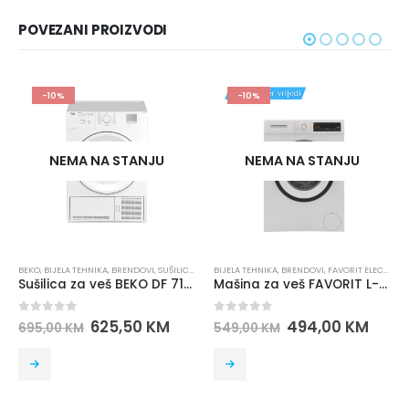
POVEZANI PROIZVODI
-10%
-10%
NEMA NA STANJU
NEMA NA STANJU
BEKO
,
BIJELA TEHNIKA
,
BRENDOVI
,
SUŠILICE ZA VEŠ
BIJELA TEHNIKA
,
BRENDOVI
,
FAVORIT ELECTRONICS
B
Sušilica za veš BEKO DF 7111 PAW
Mašina za veš FAVORIT L-7101/MP7102
0
out of 5
0
out of 5
0
625,50
KM
494,00
KM
695,00
KM
549,00
KM
8