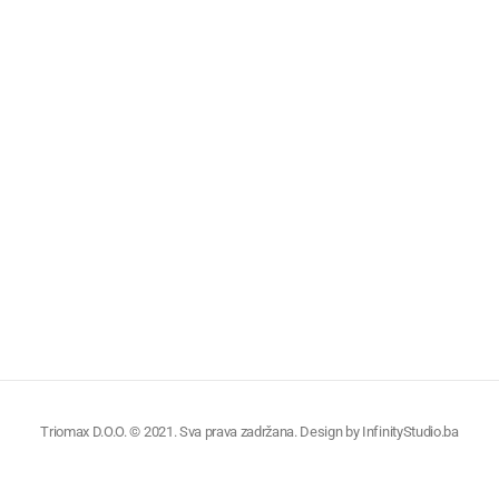
Triomax D.O.O. © 2021. Sva prava zadržana. Design by
InfinityStudio.ba