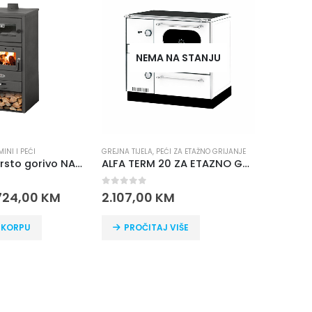
NEMA NA STANJU
INI I PEĆI
GREJNA TIJELA
,
PEĆI ZA ETAŽNO GRIJANJE
GREJNA TIJE
Kamin na čvrsto gorivo NAPOLI
ALFA TERM 20 ZA ETAZNO GRIJANJE
0
out of 5
0
out o
724,00
KM
2.107,00
KM
93,00
 KORPU
PROČITAJ VIŠE
DOD