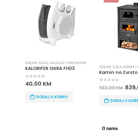
GREJNA TIJELA
,
GRIJALICE I KONVEKTORI
GREJNA TIJELA
,
KAMINI I 
KALORIFER ISKRA FH03
0
out of 5
40,00
KM
0
out of 5
839
933,00
KM
DODAJ U KORPU
DODAJ U KOR
O nama