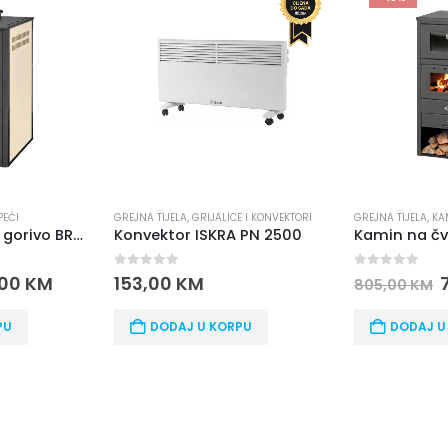
PEĆI
GREJNA TIJELA
,
GRIJALICE I KONVEKTORI
GREJNA TIJELA
,
KAM
Kamin na čvrsto gorivo BRM BLIST
Konvektor ISKRA PN 2500
0
out of 5
0
out of 5
,00
KM
153,00
KM
805,00
KM
PU
DODAJ U KORPU
DODAJ U