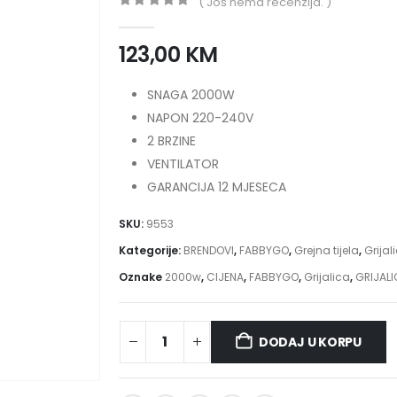
( Još nema recenzija. )
0
out of 5
123,00
KM
SNAGA 2000W
NAPON 220-240V
2 BRZINE
VENTILATOR
GARANCIJA 12 MJESECA
SKU:
9553
Kategorije:
BRENDOVI
,
FABBYGO
,
Grejna tijela
,
Grijal
Oznake
2000w
,
CIJENA
,
FABBYGO
,
Grijalica
,
GRIJAL
DODAJ U KORPU