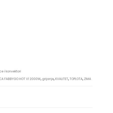
ice i konvektori
ICA FABBYGO HOT V1 2000W
,
grijanje
,
KVALITET
,
TOPLOTA
,
ZIMA