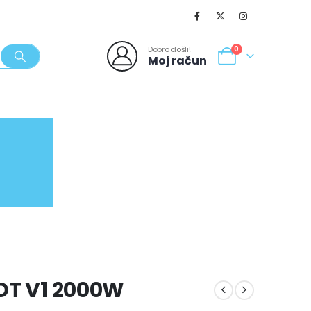
Dobro došli!
0
Moj račun
SVJEŽI POPUSTI
NOVO
062/980-986
OT V1 2000W