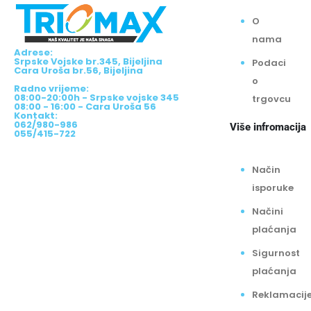
O
nama
Adrese:
Srpske Vojske br.345, Bijeljina
Podaci
Cara Uroša br.56, Bijeljina
o
Radno vrijeme:
08:00-20:00h - Srpske vojske 345
trgovcu
08:00 - 16:00 - Cara Uroša 56
Kontakt:
062/980-986
Više infromacija
055/415-722
Način
isporuke
Načini
plaćanja
Sigurnost
plaćanja
Reklamacij