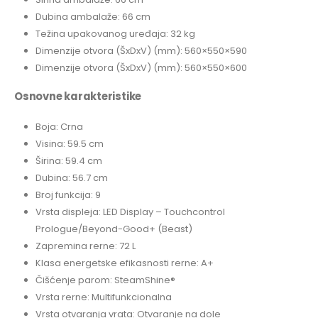
Dubina ambalaže: 66 cm
Težina upakovanog uređaja: 32 kg
Dimenzije otvora (ŠxDxV) (mm): 560×550×590
Dimenzije otvora (ŠxDxV) (mm): 560×550×600
Osnovne karakteristike
Boja: Crna
Visina: 59.5 cm
Širina: 59.4 cm
Dubina: 56.7 cm
Broj funkcija: 9
Vrsta displeja: LED Display – Touchcontrol
Prologue/Beyond-Good+ (Beast)
Zapremina rerne: 72 L
Klasa energetske efikasnosti rerne: A+
Čišćenje parom: SteamShine®
Vrsta rerne: Multifunkcionalna
Vrsta otvaranja vrata: Otvaranje na dole