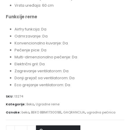
Vrsta uređaja: 60 cm
Funkcije rerne
Airfry funkcija: Da
Odmrzavanje: Da
Konvencionalno kuvanje: Da
Pečenje pice: Da
Multi-dimenzionalno pečenje: Da
Električni gril: Da
Zagrevanje ventilatorom: Da
Donji grejač sa ventilatorom: Da
Eco grejanje ventilatorom: Da
SKU:
13274
Kategorije:
Beko
,
Ugradne rerne
Oznake:
beko
,
BEKO BBIM173001BE
,
GAQRANCIJA
,
ugradna pećnica