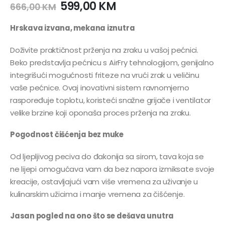
599,00
KM
666,00
KM
Hrskava izvana, mekana iznutra
Doživite praktičnost prženja na zraku u vašoj pećnici.
Beko predstavlja pećnicu s AirFry tehnologijom, genijalno
integrišući mogućnosti friteze na vrući zrak u veličinu
vaše pećnice. Ovaj inovativni sistem ravnomjerno
raspoređuje toplotu, koristeći snažne grijače i ventilator
velike brzine koji oponaša proces prženja na zraku.
Pogodnost čišćenja bez muke
Od ljepljivog peciva do đakonija sa sirom, tava koja se
ne lijepi omogućava vam da bez napora izmiksate svoje
kreacije, ostavljajući vam više vremena za uživanje u
kulinarskim užicima i manje vremena za čišćenje.
Jasan pogled na ono što se dešava unutra