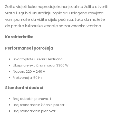
Želite vidjeti kako napreduje kuhanje, ali ne želite otvoriti
vrata i izgubiti unutrašnju toplotu? Halogena rasvjeta
vam pomaže da vidite cijelu pećnicu, tako da možete
da pratite kulinarske kreacije sa zatvorenim vratima.
Karakteristike
Performanse i potrošnja
Izvor toplote u rerni: Električna
Ukupna električna snaga: 3300 W
Napon: 220 – 240 V
Frekvencija: 50 Hz
Standardni dodaci
Broj dubokih plehova: 1
Broj standardnih žičanih polica: 1
Broj standardnih plehova: 1