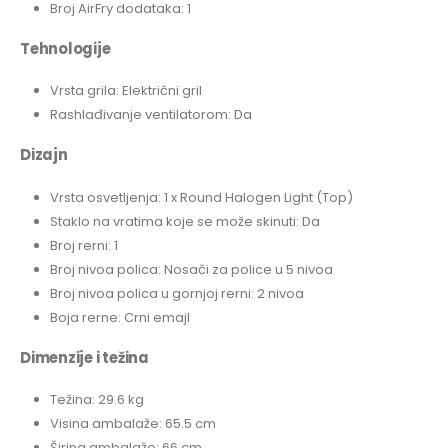
Broj AirFry dodataka: 1
Tehnologije
Vrsta grila: Električni gril
Rashlađivanje ventilatorom: Da
Dizajn
Vrsta osvetljenja: 1 x Round Halogen Light (Top)
Staklo na vratima koje se može skinuti: Da
Broj rerni: 1
Broj nivoa polica: Nosači za police u 5 nivoa
Broj nivoa polica u gornjoj rerni: 2 nivoa
Boja rerne: Crni emajl
Dimenzije i težina
Težina: 29.6 kg
Visina ambalaže: 65.5 cm
Širina ambalaže: 66 cm