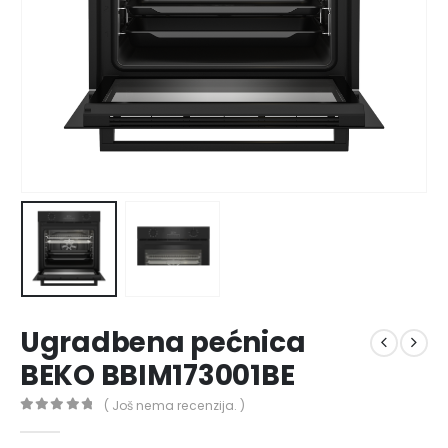
Ugradbena pećnica
BEKO BBIM173001BE
( Još nema recenzija. )
0
out of 5