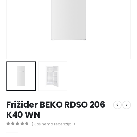
Frižider BEKO RDSO 206
K40 WN
( Još nema recenzija. )
0
out of 5