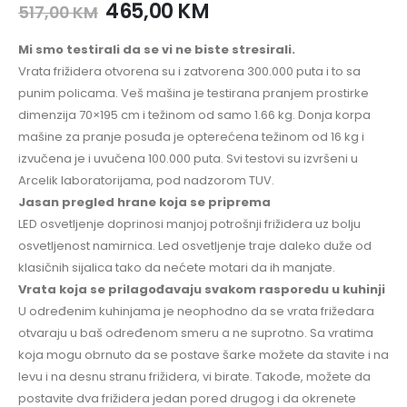
465,00
KM
517,00
KM
Mi smo testirali da se vi ne biste stresirali.
Vrata frižidera otvorena su i zatvorena 300.000 puta i to sa
punim policama. Veš mašina je testirana pranjem prostirke
dimenzija 70×195 cm i težinom od samo 1.66 kg. Donja korpa
mašine za pranje posuđa je opterećena težinom od 16 kg i
izvučena je i uvučena 100.000 puta. Svi testovi su izvršeni u
Arcelik laboratorijama, pod nadzorom TUV.
Jasan pregled hrane koja se priprema
LED osvetljenje doprinosi manjoj potrošnji frižidera uz bolju
osvetljenost namirnica. Led osvetljenje traje daleko duže od
klasičnih sijalica tako da nećete motari da ih manjate.
Vrata koja se prilagođavaju svakom rasporedu u kuhinji
U određenim kuhinjama je neophodno da se vrata frižedara
otvaraju u baš određenom smeru a ne suprotno. Sa vratima
koja mogu obrnuto da se postave šarke možete da stavite i na
levu i na desnu stranu frižidera, vi birate. Takođe, možete da
postavite dva frižidera jedan pored drugog i da okrenete