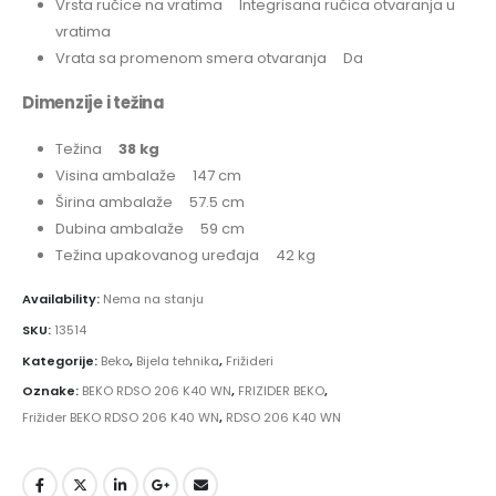
Vrsta ručice na vratima Integrisana ručica otvaranja u
vratima
Vrata sa promenom smera otvaranja Da
Dimenzije i težina
Težina
38 kg
Visina ambalaže 147 cm
Širina ambalaže 57.5 cm
Dubina ambalaže 59 cm
Težina upakovanog uređaja 42 kg
Availability:
Nema na stanju
SKU:
13514
Kategorije:
Beko
,
Bijela tehnika
,
Frižideri
Oznake:
BEKO RDSO 206 K40 WN
,
FRIZIDER BEKO
,
Frižider BEKO RDSO 206 K40 WN
,
RDSO 206 K40 WN