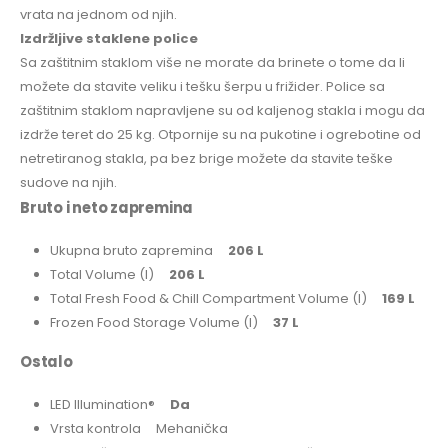
vrata na jednom od njih.
Izdržljive staklene police
Sa zaštitnim staklom više ne morate da brinete o tome da li
možete da stavite veliku i tešku šerpu u frižider. Police sa
zaštitnim staklom napravljene su od kaljenog stakla i mogu da
izdrže teret do 25 kg. Otpornije su na pukotine i ogrebotine od
netretiranog stakla, pa bez brige možete da stavite teške
sudove na njih.
Bruto i neto zapremina
Ukupna bruto zapremina
206 L
Total Volume (l)
206 L
Total Fresh Food & Chill Compartment Volume (l)
169 L
Frozen Food Storage Volume (l)
37 L
Ostalo
LED Illumination®
Da
Vrsta kontrola Mehanička