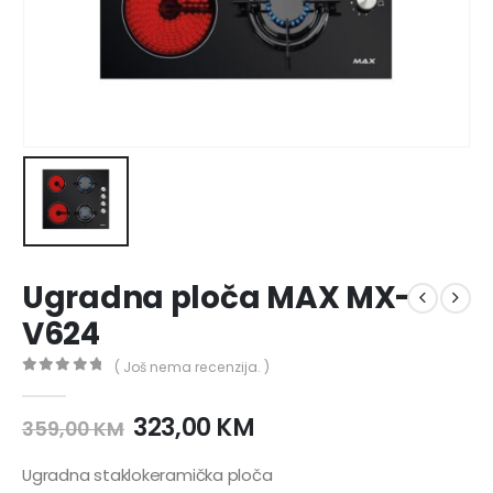
Ugradna ploča MAX MX-
V624
( Još nema recenzija. )
0
out of 5
323,00
KM
359,00
KM
Ugradna staklokeramička ploča