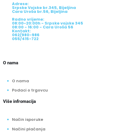
Adrese:
Srpske Vojske br.345, Bijeljina
Cara Uroša br.56, Bijeljina
Radno vrijeme:
08:00-20:00h - Srpske vojske 345
08:00 - 16:00 - Cara Uroša 56
Kontakt:
062/980-986
055/415-722
O nama
O nama
Podaci o trgovcu
Više infromacija
Način isporuke
Načini plaćanja