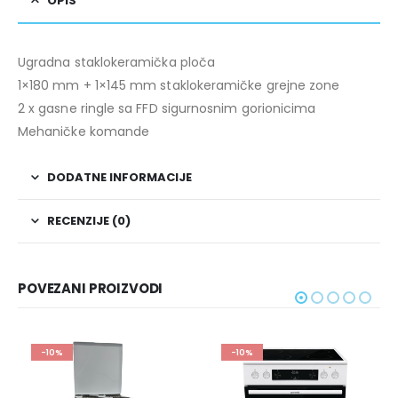
OPIS
Ugradna staklokeramička ploča
1×180 mm + 1×145 mm staklokeramičke grejne zone
2 x gasne ringle sa FFD sigurnosnim gorionicima
Mehaničke komande
DODATNE INFORMACIJE
RECENZIJE (0)
POVEZANI PROIZVODI
-10%
-10%