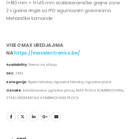
1×180 mm + 1×145 mm staklokeramičke grejne zone
2 x gasne ringle sa FFD sigurnosnim gorionicima
Mehaničke komande
VISE O MAX UREDJAJIMA
NA
https://maxelectronics.ba/
Availability:
Nema na stanju
SKU:
7491
Kategorije:
Bijela tehnika
,
Ugradna tehnika
,
Ugradne ploče
Oznake:
kombinovana ugradna ploca
,
MAX PLOCA KOMBINOVANA
,
STAKLOKERAMICKA KOMBINOVANA PLOCA