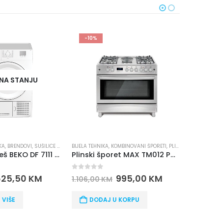
-10%
-10%
TANJU
NEMA 
NDOVI
,
SUŠILICE ZA VEŠ
BIJELA TEHNIKA
,
KOMBINOVANI ŠPORETI
,
PLINSKI ŠPORETI
BIJELA TEHNIKA
,
ŠPORETI
,
BR
Sušilica za veš BEKO DF 7111 PAW
Plinski šporet MAX TM012 P90X60IN4G4+2E
0
out of 5
0
out of 5
50
KM
995,00
KM
4
1.106,00
KM
549,00
KM
DODAJ U KORPU
PROČITAJ 