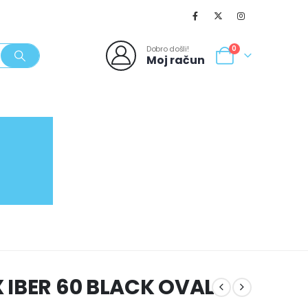
Dobro došli!
0
Moj račun
SVJEŽI POPUSTI
NOVO
062/980-986
 IBER 60 BLACK OVAL