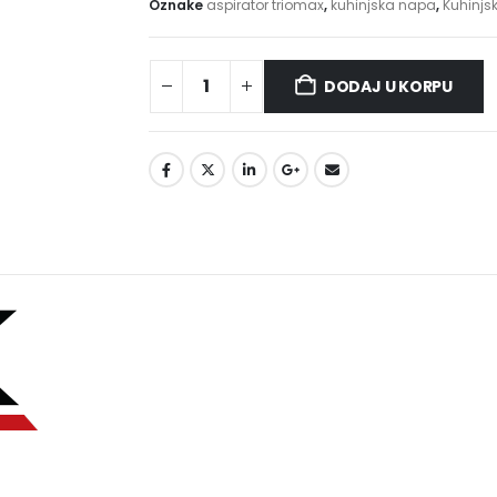
Oznake
aspirator triomax
,
kuhinjska napa
,
Kuhinjs
DODAJ U KORPU