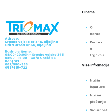
O nama
O
nama
Adrese:
Srpske Vojske br.345, Bijeljina
Podaci
Cara Uroša br.56, Bijeljina
o
Radno vrijeme:
08:00-20:00h - Srpske vojske 345
trgovcu
08:00 - 16:00 - Cara Uroša 56
Kontakt:
062/980-986
Više infromacija
055/415-722
Način
isporuke
Načini
plaćanja
Sigurnost