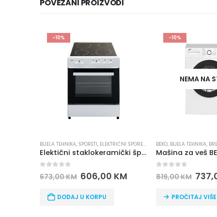
POVEZANI PROIZVODI
-10%
-10%
NEMA NA STANJ
BIJELA TEHNIKA
,
ŠPORETI
,
ELEKTRIČNI ŠPORETI
BEKO
,
BIJELA TEHNIKA
,
BRENDOVI
Elektični staklokeramički šporet MAX 60CM TM6060GKF W
0
out of 5
0
out of 5
606,00
KM
737,00
K
673,00
KM
819,00
KM
DODAJ U KORPU
PROČITAJ VIŠE