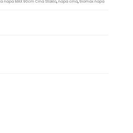
ka napa MAX 90cm Crna Staklo
,
napa crna
,
triomax napa