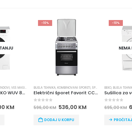
-10%
-10%
U
NEMA NA S
,
VEŠ MAŠINE
BIJELA TEHNIKA
,
KOMBINOVANI ŠPORETI
,
ŠPORETI
BEKO
,
BIJELA TEHNIKA
,
BRE
Mašina za veš BEKO WUV 8612 XSW
Električni šporet Favorit CC60-22SF
0
out of 5
0
out of 5
M
536,00
KM
625,
596,00
KM
695,00
KM
DODAJ U KORPU
PROČITAJ VIŠE