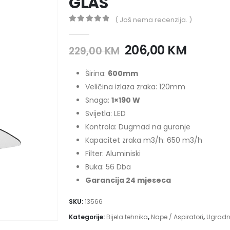
GLAS
( Još nema recenzija. )
0
out of 5
206,00
KM
229,00
KM
Širina:
600mm
Veličina izlaza zraka: 120mm
Snaga:
1×190 W
Svijetla: LED
Kontrola: Dugmad na guranje
Kapacitet zraka m3/h: 650 m3/h
Filter: Aluminiski
Buka: 56 Dba
Garancija 24 mjeseca
SKU:
13566
Kategorije:
Bijela tehnika
,
Nape / Aspiratori
,
Ugradn