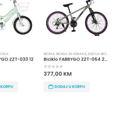
ICIKLA
BICIKLA
,
BICIKLA ZA ODRASLE
,
DJEČIJA BICIKLA
BICIKLA
,
BIC
BYGO ZZT-033 12
Biciklo FABBYGO ZZT-064 24 SIV
0
out of 5
0
out o
377,00
KM
377,0
 KORPU
DODAJ U KORPU
DOD