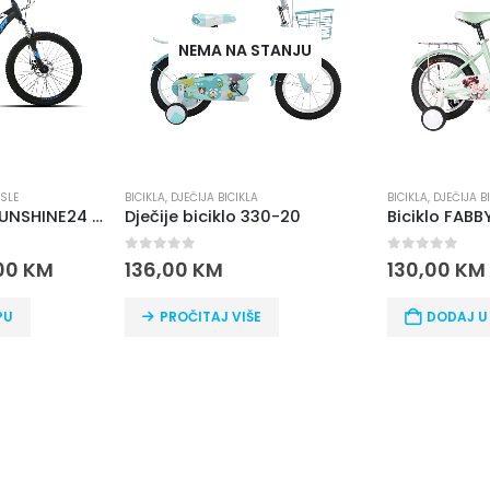
NEMA NA STANJU
ASLE
BICIKLA
,
DJEČIJA BICIKLA
BICIKLA
,
DJEČIJA B
BICIKLO TOTEM SUNSHINE24 MTB 24” ALUMINIJUM – SHIMANO oprema
Dječije biciklo 330-20
Biciklo FAB
0
out of 5
0
out of 5
,00
KM
136,00
KM
130,00
KM
PU
PROČITAJ VIŠE
DODAJ U