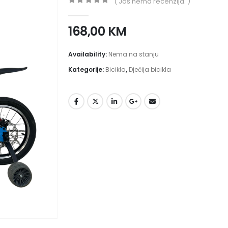
( Još nema recenzija. )
0
out of 5
168,00
KM
Availability:
Nema na stanju
Kategorije:
Bicikla
,
Dječija bicikla