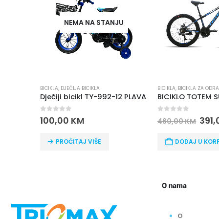
NEMA NA STANJU
BICIKLA
,
DJEČIJA BICIKLA
BICIKLA
,
BICIKLA ZA ODR
Dječiji bicikl TY-992-12 PLAVA
0
out of 5
0
out of 5
100,00
KM
391
460,00
KM
PROČITAJ VIŠE
DODAJ U KOR
O nama
O