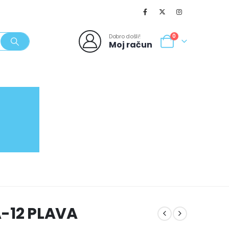
Dobro došli!
0
Moj račun
SVJEŽI POPUSTI
NOVO
062/980-986
5A-12 PLAVA