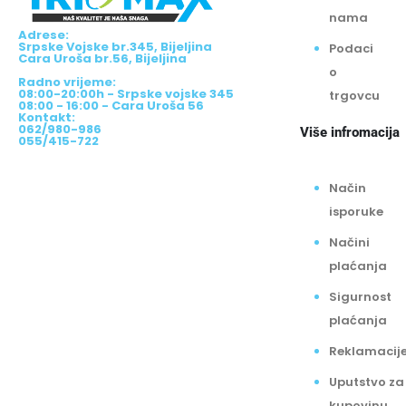
nama
Adrese:
Srpske Vojske br.345, Bijeljina
Podaci
Cara Uroša br.56, Bijeljina
o
Radno vrijeme:
08:00-20:00h - Srpske vojske 345
trgovcu
08:00 - 16:00 - Cara Uroša 56
Kontakt:
062/980-986
Više infromacija
055/415-722
Način
isporuke
Načini
plaćanja
Sigurnost
plaćanja
Reklamacij
Uputstvo za
kupovinu