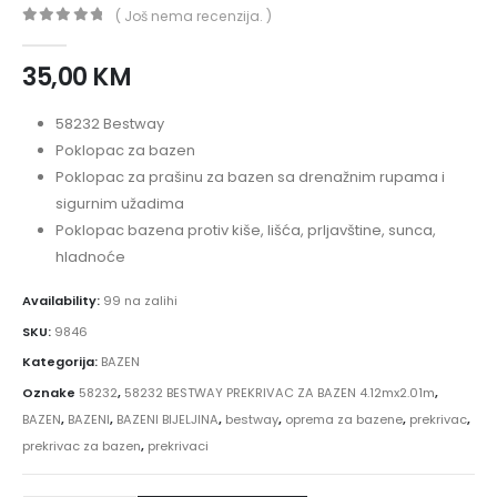
( Još nema recenzija. )
0
out of 5
35,00
KM
58232 Bestway
Poklopac za bazen
Poklopac za prašinu za bazen sa drenažnim rupama i
sigurnim užadima
Poklopac bazena protiv kiše, lišća, prljavštine, sunca,
hladnoće
Availability:
99 na zalihi
SKU:
9846
Kategorija:
BAZEN
Oznake
58232
,
58232 BESTWAY PREKRIVAC ZA BAZEN 4.12mx2.01m
,
BAZEN
,
BAZENI
,
BAZENI BIJELJINA
,
bestway
,
oprema za bazene
,
prekrivac
,
prekrivac za bazen
,
prekrivaci