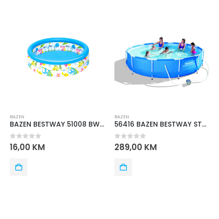
BAZEN
BAZEN
BAZEN BESTWAY 51008 BW CORAL 1,02m X 25 cm
56416 BAZEN BESTWAY STEEL PRO 3.66mx76cm
0
out of 5
0
out of 5
16,00
KM
289,00
KM