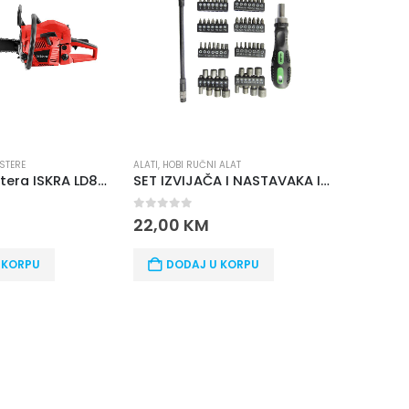
STERE
ALATI
,
HOBI RUČNI ALAT
ALATI
Motorna testera ISKRA LD845A
SET IZVIJAČA I NASTAVAKA ISKRA ERO HTS 58
0
out of 5
0
out o
M
22,00
KM
55,00
K
 KORPU
DODAJ U KORPU
DOD