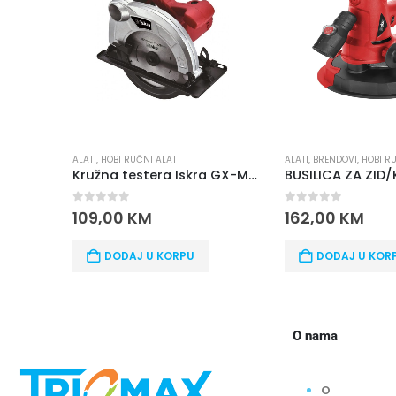
ALATI
,
BRENDOVI
,
HOBI R
ALATI
,
HOBI RUČNI ALAT
Kružna testera Iskra GX-MC010B-2
0
out of 5
0
out of 5
162,00
KM
109,00
KM
DODAJ U KOR
DODAJ U KORPU
O nama
O