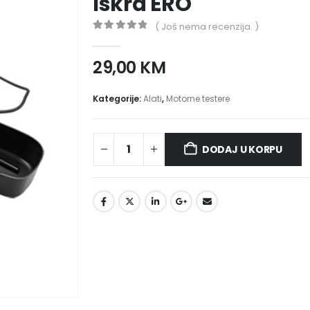
Iskra ERO
( Još nema recenzija. )
0
out of 5
29,00
KM
Kategorije:
Alati
,
Motorne testere
DODAJ U KORPU