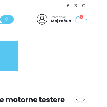
Dobro došli!
0
Moj račun
SVJEŽI POPUSTI
NOVO
062/980-986
e motorne testere