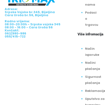
nama
Adrese:
Srpske Vojske br.345, Bijeljina
Podaci
Cara Uroša br.56, Bijeljina
o
Radno vrijeme:
08:00-20:00h - Srpske vojske 345
trgovcu
08:00 - 16:00 - Cara Uroša 56
Kontakt:
062/980-986
Više infromacija
055/415-722
Način
isporuke
Načini
plaćanja
Sigurnost
plaćanja
Reklamacij
Uputstvo za
kupovinu