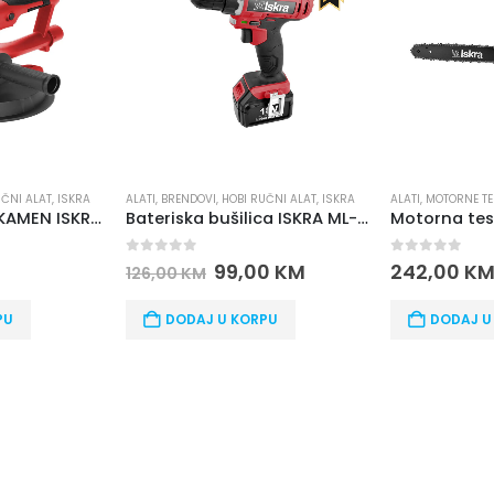
UČNI ALAT
,
ISKRA
ALATI
,
BRENDOVI
,
HOBI RUČNI ALAT
,
ISKRA
ALATI
,
MOTORNE TE
BUSILICA ZA ZID/KAMEN ISKRA DS710-180
Bateriska bušilica ISKRA ML-CD92-180
0
out of 5
0
out of 5
99,00
KM
242,00
K
126,00
KM
PU
DODAJ U KORPU
DODAJ U